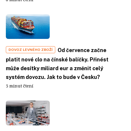
Od července začne
DOVOZ LEVNÉHO ZBOŽÍ
platit nové clo na čínské balíčky. Přinést
může desítky miliard eur a změnit celý
systém dovozu. Jak to bude v Česku?
5 minut čtení