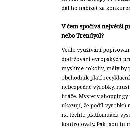
dál ho nabízet za konkur
V čem spočívá největší p
nebo Trendyol?
Vedle využívání popisované
dodržování evropských prav
myslíme cokoliv, měly by p
obchodník platí recyklačn
nebezpečné výrobky, musí s
hráče. Mystery shoppingy
ukazují, že podíl výrobků 
na těchto platformách vyso
kontrolovaly. Pak jsou tu