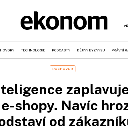
PŘ
HOVORY
TECHNOLOGIE
PODCASTY
DĚJINY BYZNYSU
PRÁVNÍ 
ROZHOVOR
teligence zaplavuje
e-shopy. Navíc hrozí
dstaví od zákazníků