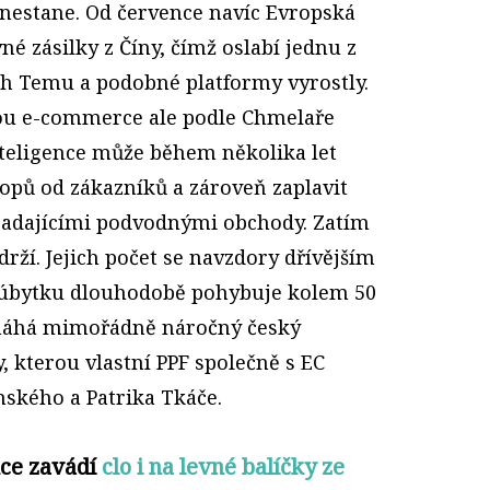
nestane. Od července navíc Evropská
né zásilky z Číny, čímž oslabí jednu z
ch Temu a podobné platformy vyrostly.
ou e-commerce ale podle Chmelaře
nteligence může během několika let
hopů od zákazníků a zároveň zaplavit
padajícími podvodnými obchody. Zatím
rží. Jejich počet se navzdory dřívějším
úbytku dlouhodobě pohybuje kolem 50
omáhá mimořádně náročný český
, kterou vlastní PPF společně s EC
nského a Patrika Tkáče.
nce zavádí
clo i na levné balíčky ze