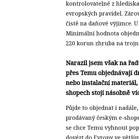
kontrolovatelné z hlediska
evropských pravidel. Zár
čistě na daňové výjimce. U
Minimální hodnota objedná
220 korun zhruba na trojn
Narazil jsem však na řadu
přes Temu objednávají d
nebo instalační materiál
shopech stojí násobně ví
Půjde to objednat i nadále
prodávaný českým e-shope
se chce Temu vyhnout popl
dovézt do Evropy ve větší