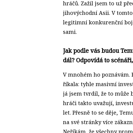
hráčů. Zažil jsem to už pře
jihovýchodní Asii. V tomto
legitimní konkurenční boj 
sami.
Jak podle vás budou Tem
dál? Odpovídá to scénáři,
V mnohém ho poznávám. 
říkala: tyhle masivní inves
já jsem tvrdil, že to může b
hráči takto uvažují, investu
let. Přesně to se děje, T
na své stránky více zákazn
Neříkám, že všechny promě