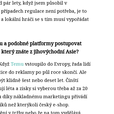
d pár lety, když jsem působil v
 případech regulace není potřeba, je to
a lokální hráči se s tím musí vypořádat
u a podobné platformy postupovat
 který znáte z jihovýchodní Asie?
Když
Temu
vstoupilo do Evropy, řada lidí
tice do reklamy po půl roce skončí. Ale
ýt klidně šest nebo deset let. Čínští
jí léta a zisky si vyberou třeba až za 20
emu díky nákladnému marketingu přivádí
íků než kterýkoli český e-shop.
ní v tržby nebo že na tom vydělává.