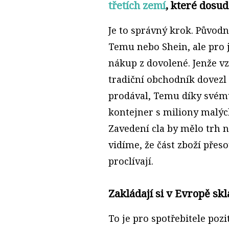
třetích zemí
, které dosud
Je to správný krok. Původ
Temu nebo Shein, ale pro j
nákup z dovolené. Jenže vz
tradiční obchodník dovezl 
prodával, Temu díky své
kontejner s miliony malých
Zavedení cla by mělo trh 
vidíme, že část zboží přes
proclívají.
Zakládají si v Evropě skl
To je pro spotřebitele poz