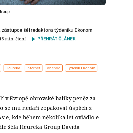
Group
, zástupce šéfredaktora týdeníku Ekonom
 15 min. čtení
PŘEHRÁT ČLÁNEK
Heureka
internet
obchod
Týdeník Ekonom
í v Evropě obrovské balíky peněz za
to se mu nedaří zopakovat úspěch z
sie, kde během několika let ovládlo e-
le šéfa Heureka Group Davida