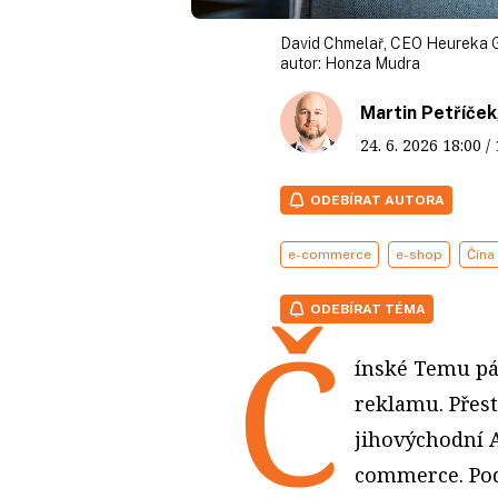
David Chmelař, CEO Heureka 
autor:
Honza Mudra
Martin Petříček
24. 6. 2026
18:00
/
ODEBÍRAT AUTORA
e-commerce
e-shop
Čína
ODEBÍRAT TÉMA
Č
ínské Temu pál
reklamu. Přes
jihovýchodní A
commerce. Pod