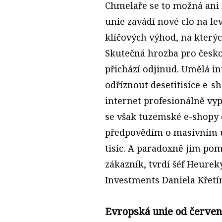
Chmelaře se to možná ani 
unie zavádí nové clo na lev
klíčových výhod, na který
Skutečná hrozba pro česk
přichází odjinud. Umělá i
odříznout desetitisíce e-s
internet profesionálně vy
se však tuzemské e-shopy d
předpovědím o masivním 
tisíc. A paradoxně jim p
zákazník, tvrdí šéf Heureky
Investments Daniela Křetí
Evropská unie od červe