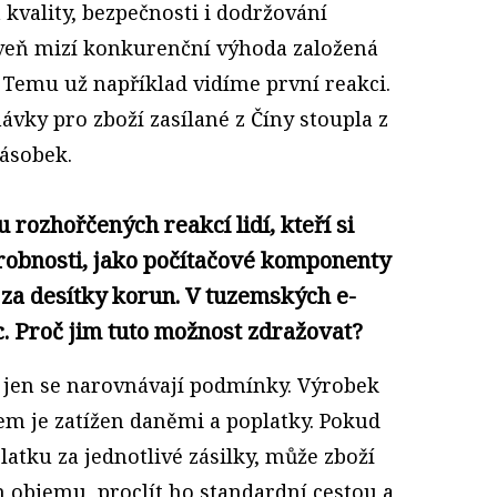
 kvality, bezpečnosti i dodržování
oveň mizí konkurenční výhoda založená
 Temu už například vidíme první reakci.
vky pro zboží zasílané z Číny stoupla z
ásobek.
 rozhořčených reakcí lidí, kteří si
robnosti, jako počítačové komponenty
, za desítky korun. V tuzemských e-
c. Proč jim tuto možnost zdražovat?
, jen se narovnávají podmínky. Výrobek
m je zatížen daněmi a poplatky. Pokud
atku za jednotlivé zásilky, může zboží
m objemu, proclít ho standardní cestou a