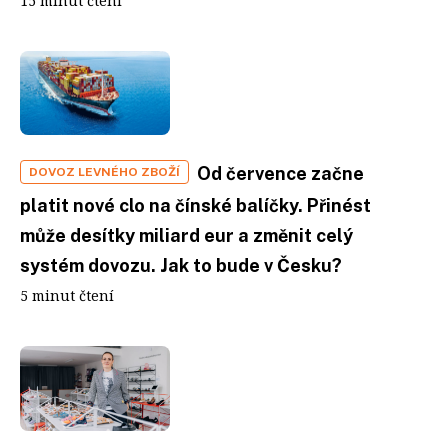
15 minut čtení
Od července začne
DOVOZ LEVNÉHO ZBOŽÍ
platit nové clo na čínské balíčky. Přinést
může desítky miliard eur a změnit celý
systém dovozu. Jak to bude v Česku?
5 minut čtení