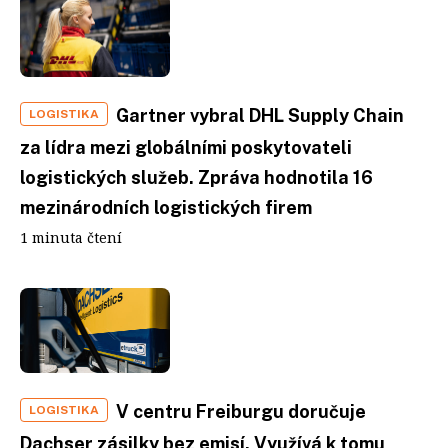
Gartner vybral DHL Supply Chain
LOGISTIKA
za lídra mezi globálními poskytovateli
logistických služeb. Zpráva hodnotila 16
mezinárodních logistických firem
1 minuta čtení
V centru Freiburgu doručuje
LOGISTIKA
Dachser zásilky bez emisí. Využívá k tomu