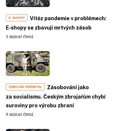
Vítěz pandemie v problémech:
E-SHOPY
E‑shopy se zbavují mrtvých zásob
5 minut čtení
Zásobování jako
ZBROJNÍ PRŮMYSL
za socialismu. Českým zbrojařům chybí
suroviny pro výrobu zbraní
9 minut čtení