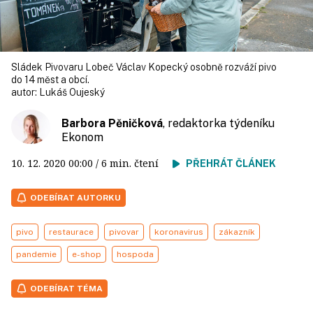
Sládek Pivovaru Lobeč Václav Kopecký osobně rozváží pivo
do 14 měst a obcí.
autor:
Lukáš Oujeský
Barbora Pěničková
, redaktorka týdeníku
Ekonom
10. 12. 2020
00:00
/ 6 min. čtení
PŘEHRÁT ČLÁNEK
ODEBÍRAT AUTORKU
pivo
restaurace
pivovar
koronavirus
zákazník
pandemie
e-shop
hospoda
ODEBÍRAT TÉMA