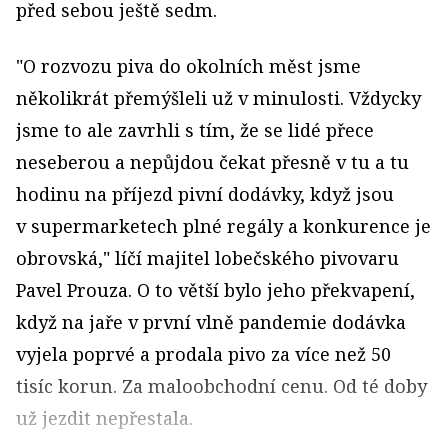
před sebou ještě sedm.
"O rozvozu piva do okolních měst jsme
několikrát přemýšleli už v minulosti. Vždycky
jsme to ale zavrhli s tím, že se lidé přece
neseberou a nepůjdou čekat přesně v tu a tu
hodinu na příjezd pivní dodávky, když jsou
v su­permarketech plné regály a konkurence je
obrovská," líčí majitel lobečského pivovaru
Pavel Prouza. O to větší bylo jeho překvapení,
když na jaře v první vlně pandemie dodávka
vyjela poprvé a prodala pivo za více než 50
tisíc korun. Za maloobchodní cenu. Od té doby
už jezdit nepřestala.