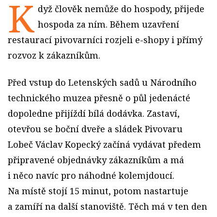
K
dyž člověk nemůže do hospody, přijede
hospoda za ním. Během uzavření
restaurací pivovarníci rozjeli e-shopy i přímý
rozvoz k zákazníkům.
Před vstup do Letenských sadů u Národního
technického muzea přesně o půl jedenácté
dopoledne přijíždí bílá dodávka. Zastaví,
otevřou se boční dveře a sládek Pivovaru
Lobeč Václav Kopecký začíná vydávat předem
připravené objednávky zákazníkům a má
i něco navíc pro náhodné kolemjdoucí.
Na místě stojí 15 minut, potom nastartuje
a zamíří na další stanoviště. Těch má v ten den