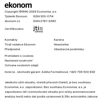
Copyright
©1996-2026
Economia, a.s.
Týdeník Ekonom
ISSN 1210-0714
ekonom.cz
ISSN 2787-9380
Certifikováno:
Kontakty
Kariéra
Tiráž redakce Ekonom
Newsletter
Předplatné
Všeobecné podmínky
Prohlášení o cookies
Nastavení soukromí
Ochrana osobních údajů
Inzerce
, obchodní garant:
Adéla Formáčková
,
+420 739 500 832
Jakékoliv užití obsahu, včetně převzetí článků, je bez souhlasu
Economia, a.s. zapovězeno. Bez souhlasu Economia, a.s. je
zapovězeno též rozmnožování obsahu pro účely automatizované
analýzy textů nebo dat podle ustanovení § 39c autorského zákona.