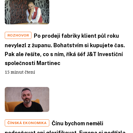
Po prodeji fabriky klient půl roku
ROZHOVOR
nevylezl z županu. Bohatstvím si kupujete čas.
Pak ale řešíte, co s ním, říká šéf J&T Investiční
společnosti Martinec
15 minut čtení
Čínu bychom neměli
ČÍNSKÁ EKONOMIKA
podceňovat ani glorifikovat. Evropa si podřízla