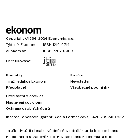
Copyright
©1996-2026
Economia, a.s.
Týdeník Ekonom
ISSN 1210-0714
ekonom.cz
ISSN 2787-9380
Certifikováno:
Kontakty
Kariéra
Tiráž redakce Ekonom
Newsletter
Předplatné
Všeobecné podmínky
Prohlášení o cookies
Nastavení soukromí
Ochrana osobních údajů
Inzerce
, obchodní garant:
Adéla Formáčková
,
+420 739 500 832
Jakékoliv užití obsahu, včetně převzetí článků, je bez souhlasu
Economia, a.s. zapovězeno. Bez souhlasu Economia, a.s. je