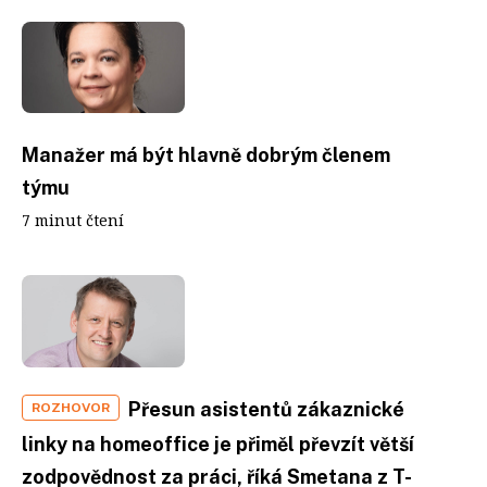
Manažer má být hlavně dobrým členem
týmu
7 minut čtení
Přesun asistentů zákaznické
ROZHOVOR
linky na homeoffice je přiměl převzít větší
zodpovědnost za práci, říká Smetana z T-