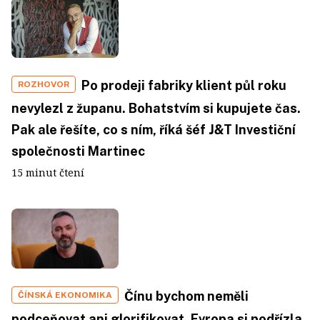
Po prodeji fabriky klient půl roku
ROZHOVOR
nevylezl z županu. Bohatstvím si kupujete čas.
Pak ale řešíte, co s ním, říká šéf J&T Investiční
společnosti Martinec
15 minut čtení
Čínu bychom neměli
ČÍNSKÁ EKONOMIKA
podceňovat ani glorifikovat. Evropa si podřízla