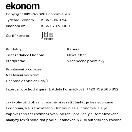
Copyright
©1996-2026
Economia, a.s.
Týdeník Ekonom
ISSN 1210-0714
ekonom.cz
ISSN 2787-9380
Certifikováno:
Kontakty
Kariéra
Tiráž redakce Ekonom
Newsletter
Předplatné
Všeobecné podmínky
Prohlášení o cookies
Nastavení soukromí
Ochrana osobních údajů
Inzerce
, obchodní garant:
Adéla Formáčková
,
+420 739 500 832
Jakékoliv užití obsahu, včetně převzetí článků, je bez souhlasu
Economia, a.s. zapovězeno. Bez souhlasu Economia, a.s. je
zapovězeno též rozmnožování obsahu pro účely automatizované
analýzy textů nebo dat podle ustanovení § 39c autorského zákona.