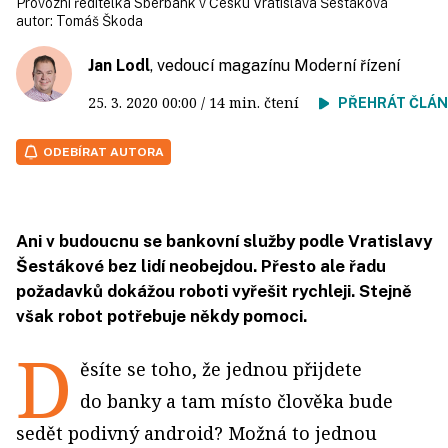
Provozní ředitelka Sberbank v Česku Vratislava Šestáková
autor:
Tomáš Škoda
Jan Lodl
, vedoucí magazínu Moderní řízení
25. 3. 2020
00:00
/ 14 min. čtení
PŘEHRÁT ČLÁ
ODEBÍRAT AUTORA
Ani v budoucnu se bankovní služby podle Vratislavy
Šestákové bez lidí neobejdou. Přesto ale řadu
požadavků dokážou roboti vyřešit rychleji. Stejně
však robot potřebuje někdy pomoci.
D
ěsíte se toho, že jednou přijdete
do banky a tam místo člověka bude
sedět podivný android? Možná to jednou