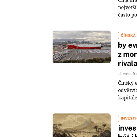
Čína dn
největš
často po
ČÍNSKÁ
by ev
z mon
rival
11 minut čt
Čínský 
odvětvíc
kapitál
INVEST
inves