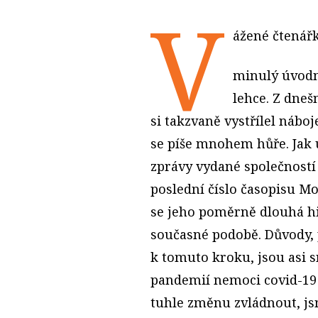
V
ážené čtenářk
minulý úvodní
lehce. Z dneš
si takzvaně vystřílel náboje
se píše mnohem hůře. Jak 
zprávy vydané společností
poslední číslo časopisu M
se jeho poměrně dlouhá his
současné podobě. Důvody, 
k tomuto kroku, jsou asi 
pandemií nemoci covid-19
tuhle změnu zvládnout, jsm