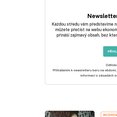
Newsletter
Každou středu vám představíme nej
můžete přečíst na webu ekonom.
přináší zajímavý obsah, bez kte
PŘIH
Odhlási
Přihlášením k newsletteru beru na vědomí,
informací o zásadách o
ROZHO