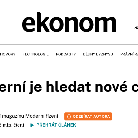
PŘ
HOVORY
TECHNOLOGIE
PODCASTY
DĚJINY BYZNYSU
PRÁVNÍ 
rní je hledat nové 
í magazínu Moderní řízení
ODEBÍRAT AUTORA
 3 min. čtení
PŘEHRÁT ČLÁNEK