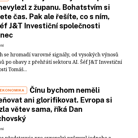
nevylezl z županu. Bohatstvím si
ete čas. Pak ale řešíte, co s ním,
šéf J&T Investiční společnosti
inec
ení
ch se hromadí varovné signály, od vysokých výnosů
ů po obavy z přehřátí sektoru AI. Šéf J&T Investiční
sti Tomáš...
Čínu bychom neměli
 EKONOMIKA
ňovat ani glorifikovat. Evropa si
zla větev sama, říká Dan
chovský
ení