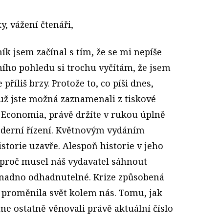
y, vážení čtenáři,
k jsem začínal s tím, že se mi nepíše
ního pohledu si trochu vyčítám, že jsem
 příliš brzy. Protože to, co píši dnes,
už jste možná zaznamenali z tiskové
 Economia, právě držíte v rukou úplně
oderní řízení. Květnovým vydáním
torie uzavře. Alespoň historie v jeho
proč musel náš vydavatel sáhnout
snadno odhadnutelné. Krize způsobená
 proměnila svět kolem nás. Tomu, jak
e ostatně věnovali právě aktuální číslo