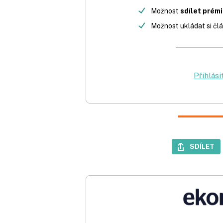
Možnost
sdílet prém
Možnost ukládat si člá
Přihlási
SDÍLET