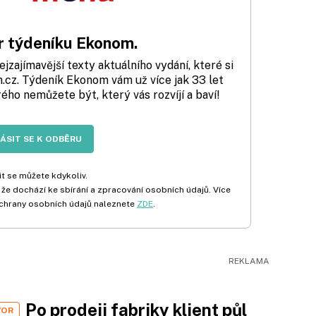
 týdeníku Ekonom.
zajímavější texty aktuálního vydání, které si
cz. Týdeník Ekonom vám už více jak 33 let
rého nemůžete být, který vás rozvíjí a baví!
LÁSIT SE K ODBĚRU
t se můžete kdykoliv.
 že dochází ke sbírání a zpracování osobních údajů. Více
chrany osobních údajů naleznete
ZDE
.
Po prodeji fabriky klient půl
VOR