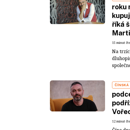
roku 
kupuj
říká 
Mart
15 minut čt
Na trzí
dluhopis
společno
ČÍNSKÁ
podce
podří
Voře
12 minut čt