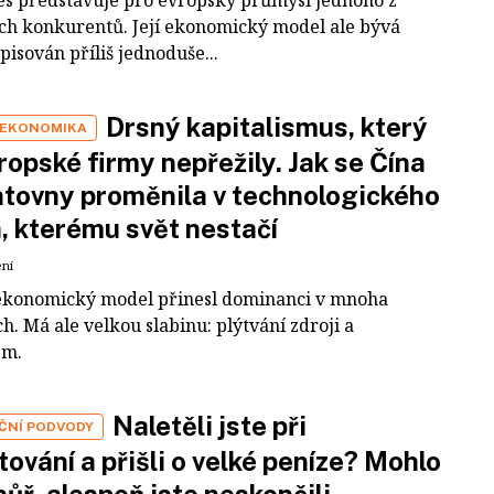
es představuje pro evropský průmysl jednoho z
ích konkurentů. Její ekonomický model ale bývá
pisován příliš jednoduše...
Drsný kapitalismus, který
 EKONOMIKA
ropské firmy nepřežily. Jak se Čína
tovny proměnila v technologického
a, kterému svět nestačí
ení
ekonomický model přinesl dominanci v mnoha
h. Má ale velkou slabinu: plýtvání zdroji a
em.
Naletěli jste při
IČNÍ PODVODY
tování a přišli o velké peníze? Mohlo