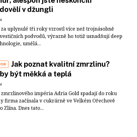
 hůř, alespoň jste neskončili
dovělí v džungli
ní
za uplynulé tři roky vzrostl více než trojnásobně
nvestičních podvodů, výrazně ho totiž usnadňují deep
hnologie, umělá...
Jak poznat kvalitní zmrzlinu?
VOR
by být měkká a teplá
ní
 zmrzlinového impéria Adria Gold spadají do roku
dy firma začínala v cukrárně ve Velkém Ořechově
 Zlína. Dnes tato...