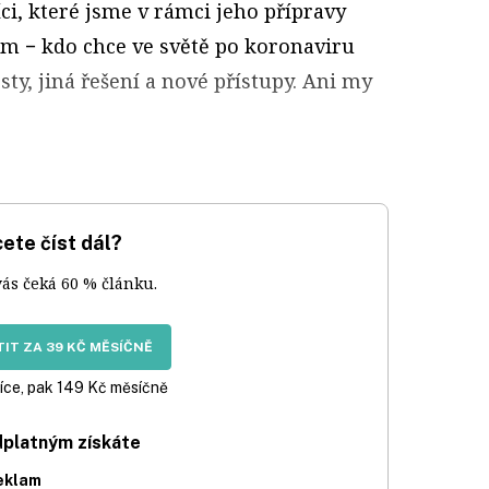
i, které jsme v rámci jeho přípravy
nom − kdo chce ve světě po koronaviru
sty, jiná řešení a nové přístupy. Ani my
ete číst dál?
vás čeká 60 % článku.
IT ZA 39 KČ MĚSÍČNĚ
íce, pak 149 Kč měsíčně
dplatným získáte
eklam