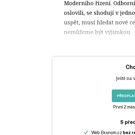
Moderního řízení. Odborníc
oslovili, se shodují v jed
uspět, musí hledat nové ce
nemůžeme být výjimkou.
Chc
Ještě na 
PŘEDPLAT
První 2 měs
S pře
Web Ekonom.cz
bez r