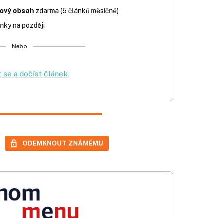
iový obsah
zdarma (5 článků měsíčně)
nky na později
Nebo
t se a dočíst článek
ODEMKNOUT ZNÁMÉMU