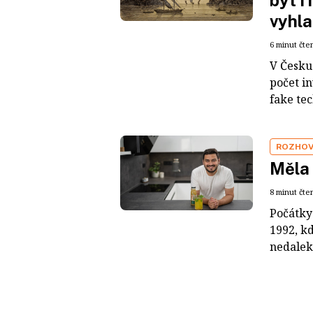
být i
vyhla
6 minut čte
V Česku 
počet i
fake tec
ROZHO
Měla 
8 minut čte
Počátky
1992, k
nedaleko