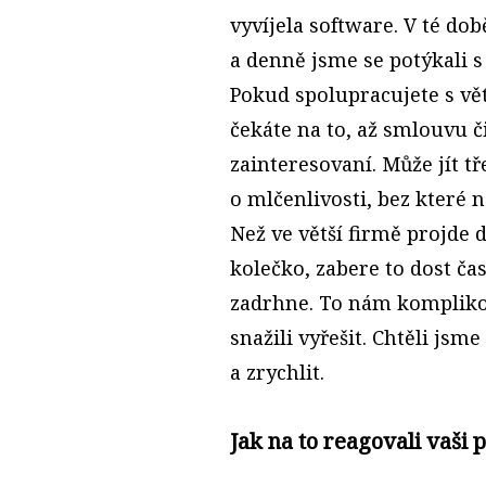
vyvíjela software. V té d
a denně jsme se potýkali s 
Pokud spolupracujete s vě
čekáte na to, až smlouvu č
zainteresovaní. Může jít t
o mlčenlivosti, bez které 
Než ve větší firmě projde
kolečko, zabere to dost ča
zadrhne. To nám komplikov
snažili vyřešit. Chtěli jsm
a zrychlit.
Jak na to reagovali vaši 