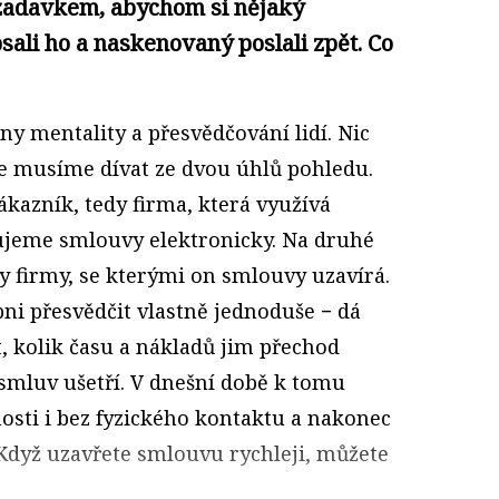
žadavkem, abychom si nějaký
sali ho a naskenovaný poslali zpět. Co
y mentality a přesvědčování lidí. Nic
se musíme dívat ze dvou úhlů pohledu.
ákazník, tedy firma, která využívá
vujeme smlouvy elektronicky. Na druhé
dy firmy, se kterými on smlouvy uzavírá.
ni přesvědčit vlastně jednoduše − dá
, kolik času a nákladů jim přechod
 smluv ušetří. V dnešní době k tomu
sti i bez fyzického kontaktu a nakonec
. Když uzavřete smlouvu rychleji, můžete