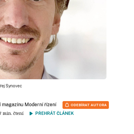
dřej Synovec
í magazínu Moderní řízení
ODEBÍRAT AUTORA
 7 min. čtení
PŘEHRÁT ČLÁNEK