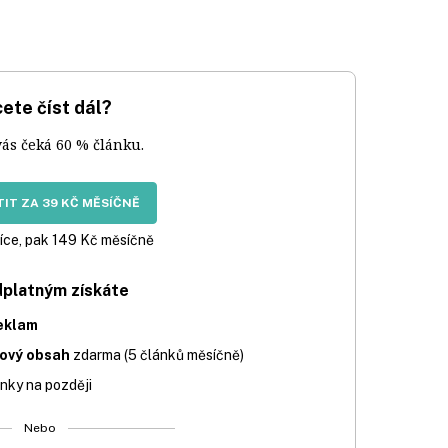
ete číst dál?
vás čeká 60 % článku.
IT ZA 39 KČ MĚSÍČNĚ
íce, pak 149 Kč měsíčně
dplatným získáte
eklam
iový obsah
zdarma (5 článků měsíčně)
nky na později
Nebo