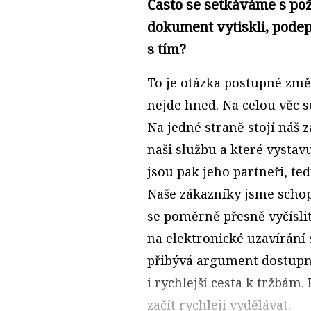
Často se setkáváme s po
dokument vytiskli, podep
s tím?
To je otázka postupné změn
nejde hned. Na celou věc 
Na jedné straně stojí náš z
naši službu a které vysta
jsou pak jeho partneři, te
Naše zákazníky jsme schop
se poměrně přesně vyčíslit
na elektronické uzavírání
přibývá argument dostupno
i rychlejší cesta k tržbám
začít rychleji vydělávat.