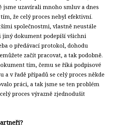
obě jsme uzavírali mnoho smluv a dnes
tím, že celý proces nebyl efektivní.
tšími společnostmi, vlastně neustále
i jiný dokument podepíší všichni
řeba o předávací protokol, dohodu
nemůžete začít pracovat, a tak podobně.
 dokument tím, čemu se říká podpisové
su a v řadě případů se celý proces někde
alo práci, a tak jsme se ten problém
e celý proces výrazně zjednodušit
partneři?