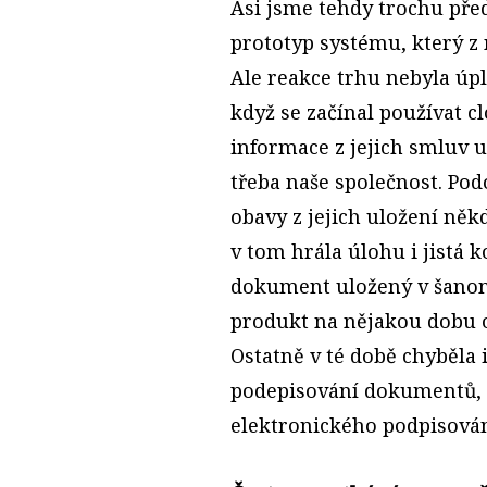
Asi jsme tehdy trochu před
prototyp systému, který z
Ale reakce trhu nebyla úpl
když se začínal používat c
informace z jejich smluv 
třeba naše společnost. Po
obavy z jejich uložení něk
v tom hrála úlohu i jistá 
dokument uložený v šanon
produkt na nějakou dobu o
Ostatně v té době chyběla 
podepisování dokumentů, 
elektronického podpisování