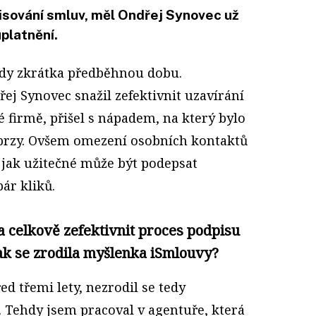
isování smluv, měl Ondřej Synovec už
uplatnění.
dy zkrátka předběhnou dobu.
ej Synovec snažil zefektivnit uzavírání
é firmě, přišel s nápadem, na který bylo
 brzy. Ovšem omezení osobních kontaktů
 jak užitečné může být podepsat
ár kliků.
a celkově zefektivnit proces podpisu
ak se zrodila myšlenka iSmlouvy?
ed třemi lety, nezrodil se tedy
. Tehdy jsem pracoval v agentuře, která