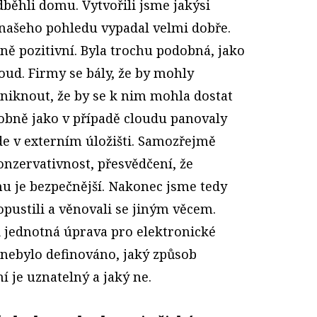
běhli domu. Vytvořili jsme jakýsi
 našeho pohledu vypadal velmi dobře.
ně pozitivní. Byla trochu podobná, jako
loud. Firmy se bály, že by mohly
uniknout, že by se k nim mohla dostat
dobně jako v případě cloudu panovaly
de v externím úložišti. Samozřejmě
konzervativnost, přesvědčení, že
u je bezpečnější. Nakonec jsme tedy
pustili a věnovali se jiným věcem.
i jednotná úprava pro elektronické
nebylo definováno, jaký způsob
 je uznatelný a jaký ne.