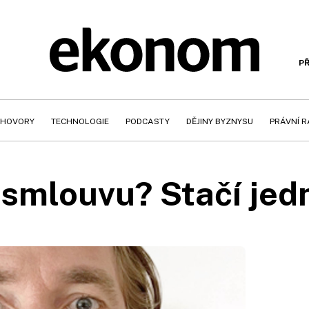
PŘ
HOVORY
TECHNOLOGIE
PODCASTY
DĚJINY BYZNYSU
PRÁVNÍ 
smlouvu? Stačí jedn