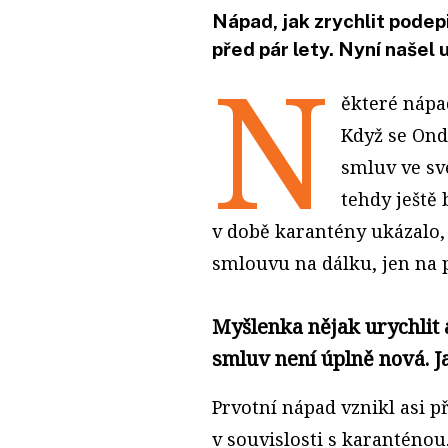
Nápad, jak zrychlit podep
před pár lety. Nyní našel 
N
ěkteré nápa
Když se Ondř
smluv ve sv
tehdy ještě
v době karantény ukázalo,
smlouvu na dálku, jen na p
Myšlenka nějak urychlit 
smluv není úplně nová. J
Prvotní nápad vznikl asi př
v souvislosti s karanténou