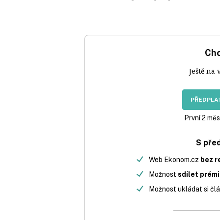
Chc
Ještě na 
PŘEDPLAT
První 2 měs
S pře
Web Ekonom.cz
bez r
Možnost
sdílet prém
Možnost ukládat si člá