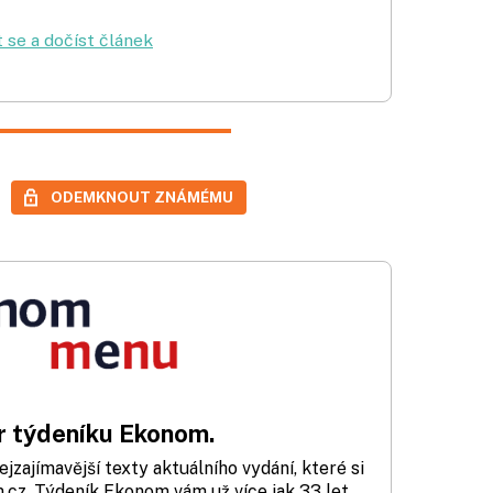
t se a dočíst článek
ODEMKNOUT ZNÁMÉMU
 týdeníku Ekonom.
zajímavější texty aktuálního vydání, které si
cz. Týdeník Ekonom vám už více jak 33 let