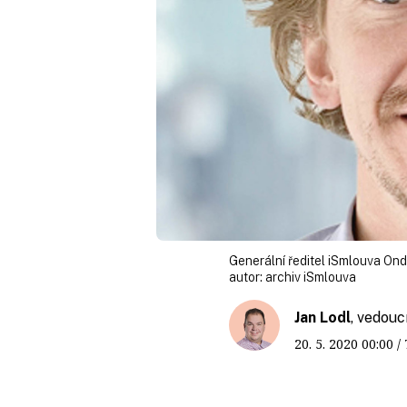
Generální ředitel iSmlouva On
autor:
archiv iSmlouva
Jan Lodl
, vedouc
20. 5. 2020
00:00
/