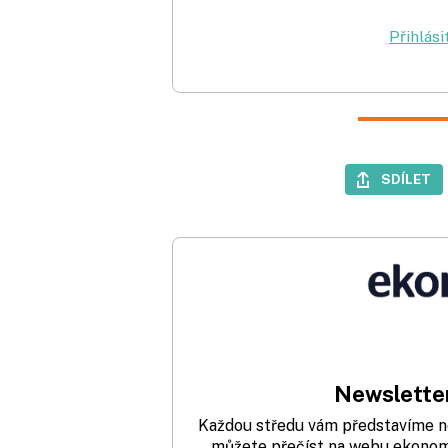
Přihlási
SDÍLET
Newsletter
Každou středu vám představíme nej
můžete přečíst na webu ekonom.