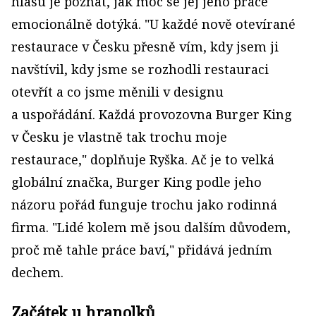
hlasu je poznat, jak moc se jej jeho práce
emocionálně dotýká. "U každé nově otevírané
restaurace v Česku přesně vím, kdy jsem ji
navštívil, kdy jsme se rozhodli restauraci
otevřít a co jsme měnili v designu
a uspořádání. Každá provozovna Burger King
v Česku je vlastně tak trochu moje
restaurace," doplňuje Ryška. Ač je to velká
globální značka, Burger King podle jeho
názoru pořád funguje trochu jako rodinná
firma. "Lidé kolem mě jsou dalším důvodem,
proč mě tahle práce baví," přidává jedním
dechem.
Začátek u hranolků