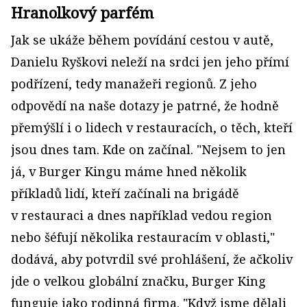
Hranolkový parfém
Jak se ukáže během povídání cestou v autě,
Danielu Ryškovi neleží na srdci jen jeho přímí
podřízení, tedy manažeři regionů. Z jeho
odpovědí na naše dotazy je patrné, že hodně
přemýšlí i o lidech v restauracích, o těch, kteří
jsou dnes tam. Kde on začínal. "Nejsem to jen
já, v Burger Kingu máme hned několik
příkladů lidí, kteří začínali na brigádě
v restauraci a dnes například vedou region
nebo šéfují několika restauracím v oblasti,"
dodává, aby potvrdil své prohlášení, že ačkoliv
jde o velkou globální značku, Burger King
funguje jako rodinná firma. "Když jsme dělali