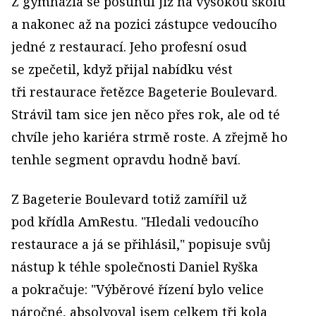
Z gymnázia se posunul již na vysokou školu
a nakonec až na pozici zástupce vedoucího
jedné z restaurací. Jeho profesní osud
se zpečetil, když přijal nabídku vést
tři restaurace řetězce Bageterie Boulevard.
Strávil tam sice jen něco přes rok, ale od té
chvíle jeho kariéra strmě roste. A zřejmě ho
tenhle segment opravdu hodně baví.
Z Bageterie Boulevard totiž zamířil už
pod křídla AmRestu. "Hledali vedoucího
restaurace a já se přihlásil," popisuje svůj
nástup k téhle společnosti Daniel Ryška
a pokračuje: "Výběrové řízení bylo velice
náročné, absolvoval jsem celkem tři kola