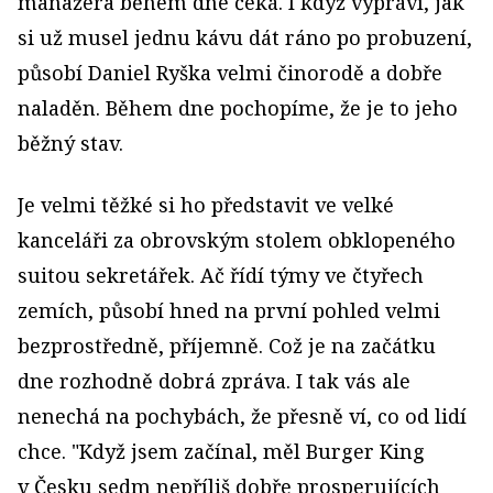
manažera během dne čeká. I když vypráví, jak
si už musel jednu kávu dát ráno po probuzení,
působí Daniel Ryška velmi činorodě a dobře
naladěn. Během dne pochopíme, že je to jeho
běžný stav.
Je velmi těžké si ho představit ve velké
kanceláři za obrovským stolem obklopeného
suitou sekretářek. Ač řídí týmy ve čtyřech
zemích, působí hned na první pohled velmi
bezprostředně, příjemně. Což je na začátku
dne rozhodně dobrá zpráva. I tak vás ale
nenechá na pochybách, že přesně ví, co od lidí
chce. "Když jsem začínal, měl Burger King
v Česku sedm nepříliš dobře prosperujících