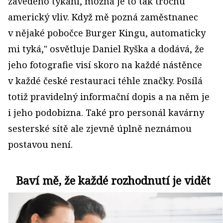
zavedeno tykání, možná je to tak trochu
americký vliv. Když mě pozná zaměstnanec
v nějaké pobočce Burger Kingu, automaticky
mi tyká," osvětluje Daniel Ryška a dodává, že
jeho fotografie visí skoro na každé nástěnce
v každé české restauraci téhle značky. Posílá
totiž pravidelný informační dopis a na něm je
i jeho podobizna. Také pro personál kavárny
sesterské sítě ale zjevně úplně neznámou
postavou není.
Baví mě, že každé rozhodnutí je vidět