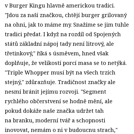
v Burger Kingu hlavně americkou tradici.
"Jdou za naší značkou, chtějí burger grilovaný
na ohni, jak to máme my. Snažíme se jim tuhle
tradici předat. I když na rozdíl od Spojených
států základní nápoj tady není litrový, ale
třetinkový," říká s úsměvem, hned však
doplňuje, že velikostí porcí masa se to netýká.
"Triple Whopper musí být na všech trzích
stejný," zdůrazňuje. Tradičnost značky ale
nesmí bránit jejímu rozvoji. "Segment
rychlého občerstvení se hodně mění, ale
pokud dokáže naše značka udržet tah
na branku, moderní tvář a schopnosti
inovovat, nemám o ni v budoucnu strach,"