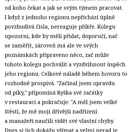
od koho čekat a jak se svým týmem pracovat.
I když z jednoho regionu nepřichází úplně
povzbudivá čísla, nereaguje příkře. Kolegu
upozorní, kde by měli přidat, doporučí, nač
se zaměřit, zároveň má ale ve svých
poznámkách připraveno něco, zač může
tohoto kolegu pochválit a vyzdvihnout úspěch
jeho regionu. Celkové náladě během hovoru to
rozhodně prospívá. "Začínal jsem opravdu
od píky," připomíná Ryška své začátky
v restauraci a pokračuje: "A měl jsem velké
štěstí, že mě moji dřívější nadřízení
a manažeři naučili vidět své vlastní chyby.
Dnes si jich dokážu všímat a velmi nerad je