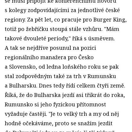
se musí připojit ke konferenčnímu hovoru
s kolegy zodpovídajícími za jednotlivé české
regiony. Za pět let, co pracuje pro Burger King,
totiž po žebříčku stoupá stále vzhůru. "Mám
takové dvouleté periody," říká s úsměvem.
A tak se nejdříve posunul na pozici
regionálního manažera pro Česko
a Slovensko, od ledna loňského roku se pak
stal zodpovědným také za trh v Rumunsku
a Bulharsku. Dnes tedy řídí celkem čtyři země.
Říká, že do Bulharska jezdí asi třikrát do roka,
Rumunsko si jeho fyzickou přítomnost
vyžaduje častěji. "Je to velký trh a my od něj
hodně očekáváme, proto se snažím jezdit