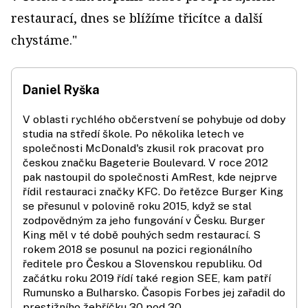
restaurací, dnes se blížíme třicítce a další
chystáme."
Daniel Ryška
V oblasti rychlého občerstvení se pohybuje od doby
studia na středí škole. Po několika letech ve
společnosti McDonald's zkusil rok pracovat pro
českou značku Bageterie Boulevard. V roce 2012
pak nastoupil do společnosti AmRest, kde nejprve
řídil restauraci značky KFC. Do řetězce Burger King
se přesunul v polovině roku 2015, když se stal
zodpovědným za jeho fungování v Česku. Burger
King měl v té době pouhých sedm restaurací. S
rokem 2018 se posunul na pozici regionálního
ředitele pro Českou a Slovenskou republiku. Od
začátku roku 2019 řídí také region SEE, kam patří
Rumunsko a Bulharsko. Časopis Forbes jej zařadil do
prestižního žebříčku 30 pod 30.