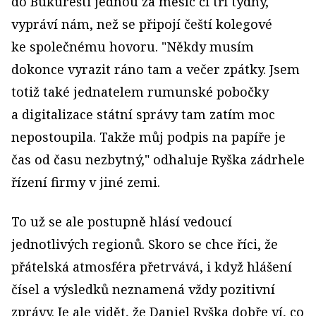
do Bukurešti jednou za měsíc či tři týdny,"
vypráví nám, než se připojí čeští kolegové
ke společnému hovoru. "Někdy musím
dokonce vyrazit ráno tam a večer zpátky. Jsem
totiž také jednatelem rumunské pobočky
a digitalizace státní správy tam zatím moc
nepostoupila. Takže můj podpis na papíře je
čas od času nezbytný," odhaluje Ryška zádrhele
řízení firmy v jiné zemi.
To už se ale postupně hlásí vedoucí
jednotlivých regionů. Skoro se chce říci, že
přátelská atmosféra přetrvává, i když hlášení
čísel a výsledků neznamená vždy pozitivní
zprávy. Je ale vidět, že Daniel Ryška dobře ví, co