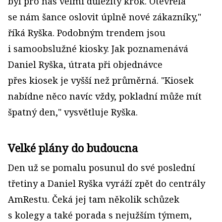
byl pro nás velmi důležitý krok. Otevřela
se nám šance oslovit úplně nové zákazníky,"
říká Ryška. Podobným trendem jsou
i samoobslužné kiosky. Jak poznamenává
Daniel Ryška, útrata při objednávce
přes kiosek je vyšší než průměrná. "Kiosek
nabídne něco navíc vždy, pokladní může mít
špatný den," vysvětluje Ryška.
Velké plány do budoucna
Den už se pomalu posunul do své poslední
třetiny a Daniel Ryška vyráží zpět do centrály
AmRestu. Čeká jej tam několik schůzek
s kolegy a také porada s nejužším týmem,