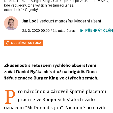
Do čela řetězce Burger King v Česku přešel po zkušenosti v KFC,
kde vedl jednu z největších restaurací u nás.
autor:
Lukáš Oujeský
Jan Lodl
, vedoucí magazínu Moderní řízení
25. 3. 2020
00:00
/ 14 min. čtení
PŘEHRÁT ČLÁ
ODEBÍRAT AUTORA
Zkušenosti s řetězcem rychlého občerstvení
začal Daniel Ryška sbírat už na brigádě. Dnes
šéfuje značce Burger King ve čtyřech zemích.
P
ro náročnou a zároveň špatně placenou
práci se ve Spojených státech vžilo
označení "McDonald's job". Nicméně po chvíli