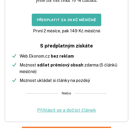
Ještě na vás čeká 70 % článku.
PŘEDPLATIT ZA 39 KČ MĚSÍČNĚ
První 2 měsíce, pak 149 Kč měsíčně
S předplatným získáte
Web Ekonom.cz
bez reklam
Možnost
sdílet prémiový obsah
zdarma (5 článků
měsíčně)
Možnost ukládat si články na později
Nebo
Přihlásit se a dočíst článek