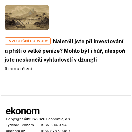
Naletěli jste při investování
INVESTIČNÍ PODVODY
a přišli o velké peníze? Mohlo být i hůř, alespoň
jste neskončili vyhladovělí v džungli
6 minut čtení
Copyright
©1996-2026
Economia, a.s.
Týdeník Ekonom
ISSN 1210-0714
ekonom.cz
ISSN 2787-9380