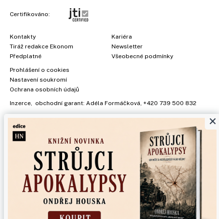
Certifikováno:
Kontakty
Kariéra
Tiráž redakce Ekonom
Newsletter
Předplatné
Všeobecné podmínky
Prohlášení o cookies
Nastavení soukromí
Ochrana osobních údajů
Inzerce
, obchodní garant:
Adéla Formáčková
,
+420 739 500 832
×
Jakékoliv užití obsahu, včetně převzetí článků, je bez souhlasu
Economia, a.s. zapovězeno. Bez souhlasu Economia, a.s. je
zapovězeno též rozmnožování obsahu pro účely automatizované
analýzy textů nebo dat podle ustanovení § 39c autorského zákona.