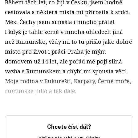
Během těch let, co žiji v Česku, jsem hodně
cestovala a některá místa mi přirostla k srdci.
Mezi Čechy jsem si našla i mnoho přátel.
I když je tahle země v mnoha ohledech jiná
než Rumunsko, vždy mi to tu přišlo jako dobré
místo pro život i práci. Praha je mým
domovem už 14 let, ale pořád mě pojí silná
vazba s Rumunskem a chybí mi spousta věcí.
Moje rodina v Bukurešti, Karpaty, Černé moře,
rumunské jídlo a tak dále.
Chcete číst dál?