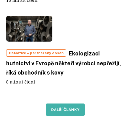
10 minut čtení
Ekologizaci
BeNative
– partnerský obsah
hutnictví v Evropě někteří výrobci nepřežijí,
říká obchodník s kovy
8 minut čtení
DALŠÍ ČLÁNKY