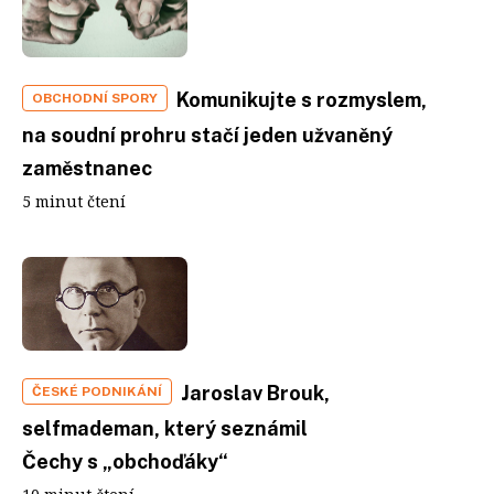
Komunikujte s rozmyslem,
OBCHODNÍ SPORY
na soudní prohru stačí jeden užvaněný
zaměstnanec
5 minut čtení
Jaroslav Brouk,
ČESKÉ PODNIKÁNÍ
selfmademan, který seznámil
Čechy s „obchoďáky“