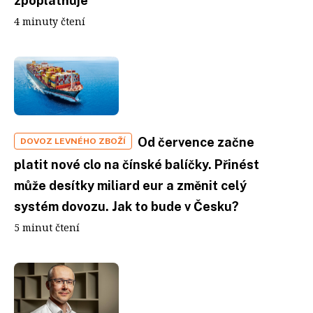
zpoplatňuje
4 minuty čtení
Od července začne
DOVOZ LEVNÉHO ZBOŽÍ
platit nové clo na čínské balíčky. Přinést
může desítky miliard eur a změnit celý
systém dovozu. Jak to bude v Česku?
5 minut čtení