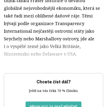
think‑tanku Fraser Institute o devátou
globálně nejsvobodnější ekonomiku, která se
také řadí mezi oblíbené daňové ráje. Těmi
bývají podle organizace Transparency
International nejčastěji ostrovní státy jako
Seychely nebo Marshallovy ostrovy, jde ale
i o vyspělé země jako Velká Británie,
Nizozemsko nebo Delaware v USA.
Chcete číst dál?
Ještě na vás čeká 70 % článku.
PŘEDPLATIT ZA 39 KČ MĚSÍČNĚ