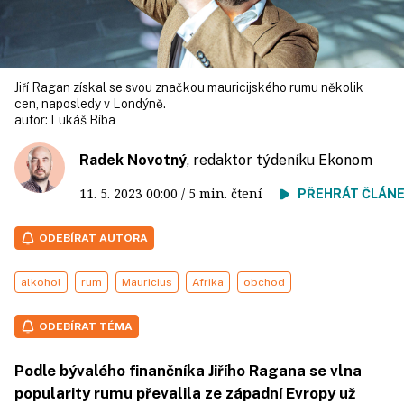
Jiří Ragan získal se svou značkou mauricijského rumu několik
cen, naposledy v Londýně.
autor:
Lukáš Bíba
Radek Novotný
, redaktor týdeníku Ekonom
11. 5. 2023
00:00
/ 5 min. čtení
PŘEHRÁT ČLÁN
ODEBÍRAT AUTORA
alkohol
rum
Mauricius
Afrika
obchod
ODEBÍRAT TÉMA
Podle bývalého finančníka Jiřího Ragana se vlna
popularity rumu převalila ze západní Evropy už