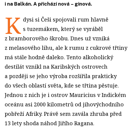
i na Balkán. A přichází nová – ginová.
K
dysi si Češi spojovali rum hlavně
s tuzemákem, který se vyráběl
z bramborového škrobu. Dnes už vzniká
z melasového lihu, ale k rumu z cukrové třtiny
má stále hodně daleko. Tento alkoholický
destilát vznikl na Karibských ostrovech
a později se jeho výroba rozšířila prakticky
do všech oblastí světa, kde se třtina pěstuje.
Jednou z nich je i ostrov Mauricius v Indickém
oceánu asi 2000 kilometrů od jihovýchodního
pobřeží Afriky. Právě sem zavála zhruba před
13 lety shoda náhod Jiřího Ragana.