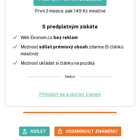
První 2 měsíce, pak 149 Kč měsíčně
S předplatným získáte
Web Ekonom.cz
bez reklam
Možnost
sdílet prémiový obsah
zdarma (5 článků
měsíčně)
Možnost ukládat si články na později
Nebo
Přihlásit se a dočíst článek
SDÍLET
ODEMKNOUT ZNÁMÉMU