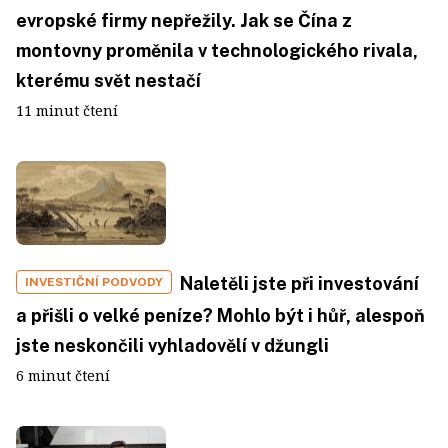
evropské firmy nepřežily. Jak se Čína z
montovny proměnila v technologického rivala,
kterému svět nestačí
11 minut čtení
Naletěli jste při investování
INVESTIČNÍ PODVODY
a přišli o velké peníze? Mohlo být i hůř, alespoň
jste neskončili vyhladovělí v džungli
6 minut čtení