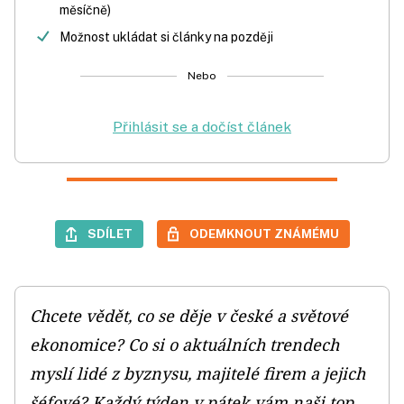
měsíčně)
Možnost ukládat si články na později
Nebo
Přihlásit se a dočíst článek
SDÍLET
ODEMKNOUT ZNÁMÉMU
Chcete vědět, co se děje v české a světové
ekonomice? Co si o aktuálních trendech
myslí lidé z byznysu, majitelé firem a jejich
šéfové? Každý týden v pátek vám naši top