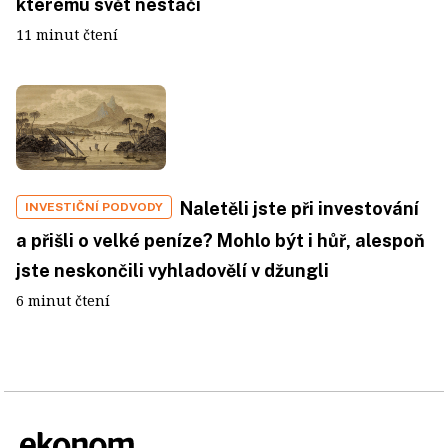
kterému svět nestačí
11 minut čtení
Naletěli jste při investování
INVESTIČNÍ PODVODY
a přišli o velké peníze? Mohlo být i hůř, alespoň
jste neskončili vyhladovělí v džungli
6 minut čtení