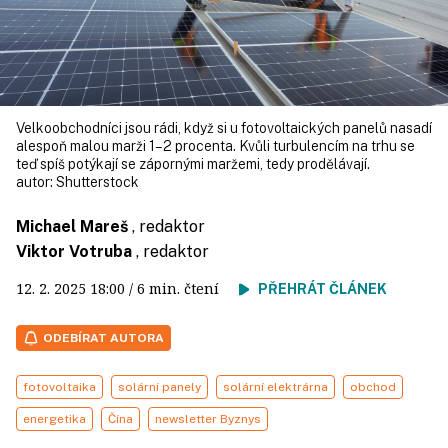
Velkoobchodníci jsou rádi, když si u fotovoltaických panelů nasadí
alespoň malou marži 1–2 procenta. Kvůli turbulencím na trhu se
teď spíš potýkají se zápornými maržemi, tedy prodělávají.
autor:
Shutterstock
Michael Mareš
, redaktor
Viktor Votruba
, redaktor
12. 2. 2025
18:00
/ 6 min. čtení
PŘEHRÁT ČLÁNEK
ODEBÍRAT AUTORA
fotovoltaika
solární panely
solární elektrárna
obchod
energetika
Čína
newsletter Byznys