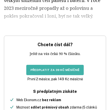
velkým snížením cen panelů i baterií. V roce
2023 meziročně propadly až o polovinu a
pokles pokračoval i loni, byť ne tak velký.
Chcete číst dál?
Ještě na vás čeká 90 % článku.
PŘEDPLATIT ZA 39 KČ MĚSÍČNĚ
První 2 měsíce, pak 149 Kč měsíčně
S předplatným získáte
Web Ekonom.cz
bez reklam
Možnost
sdílet prémiový obsah
zdarma (5 článků