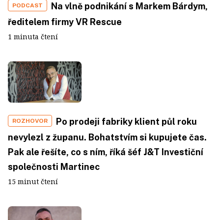
Na vlně podnikání s Markem Bárdym,
PODCAST
ředitelem firmy VR Rescue
1 minuta čtení
Po prodeji fabriky klient půl roku
ROZHOVOR
nevylezl z županu. Bohatstvím si kupujete čas.
Pak ale řešíte, co s ním, říká šéf J&T Investiční
společnosti Martinec
15 minut čtení