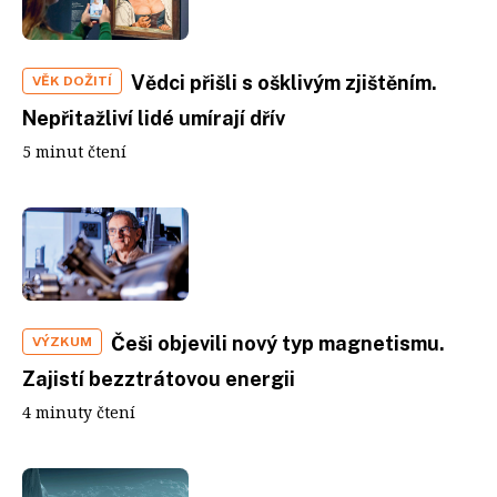
Vědci přišli s ošklivým zjištěním.
VĚK DOŽITÍ
Nepřitažliví lidé umírají dřív
5 minut čtení
Češi objevili nový typ magnetismu.
VÝZKUM
Zajistí bezztrátovou energii
4 minuty čtení