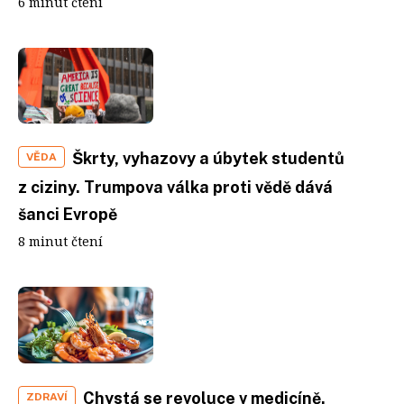
6 minut čtení
Škrty, vyhazovy a úbytek studentů
VĚDA
z ciziny. Trumpova válka proti vědě dává
šanci Evropě
8 minut čtení
Chystá se revoluce v medicíně.
ZDRAVÍ