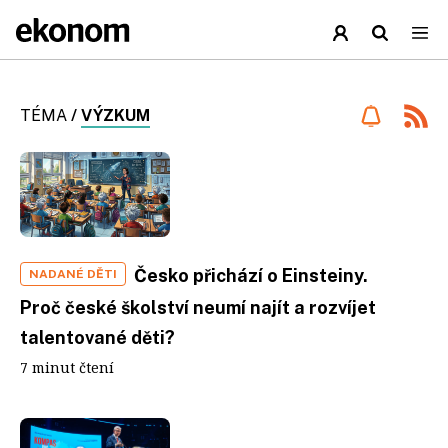
TÉMA
/
VÝZKUM
Česko přichází o Einsteiny.
NADANÉ DĚTI
Proč české školství neumí najít a rozvíjet
talentované děti?
7 minut čtení