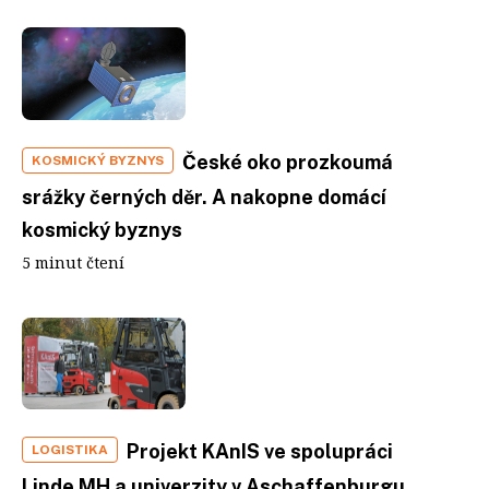
České oko prozkoumá
KOSMICKÝ BYZNYS
srážky černých děr. A nakopne domácí
kosmický byznys
5 minut čtení
Projekt KAnIS ve spolupráci
LOGISTIKA
Linde MH a univerzity v Aschaffenburgu