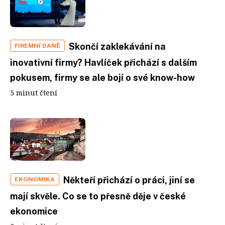
Skončí zaklekávání na
FIREMNÍ DANĚ
inovativní firmy? Havlíček přichází s dalším
pokusem, firmy se ale bojí o své know-how
5 minut čtení
Někteří přichází o práci, jiní se
EKONOMIKA
mají skvěle. Co se to přesně děje v české
ekonomice