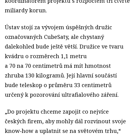
koordinátorem projektu s rozpočtem tři čtvrtě
miliardy korun.
Ústav stojí za vývojem úspěšných družic
označovaných CubeSaty, ale chystaný
dalekohled bude ještě větší. Družice ve tvaru
kvádru o rozměrech 1,1 metru
a 70 na 70 centimetrů má mít hmotnost
zhruba 130 kilogramů. Její hlavní součástí
bude teleskop o průměru 33 centimetrů
určený k pozorování ultrafialového záření.
„Do projektu chceme zapojit co nejvíce
českých firem, aby mohly dál rozvinout svoje
know‑how a uplatnit se na světovém trhu,“