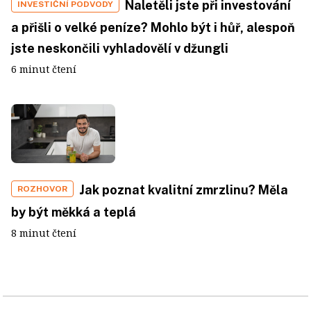
Naletěli jste při investování
INVESTIČNÍ PODVODY
a přišli o velké peníze? Mohlo být i hůř, alespoň
jste neskončili vyhladovělí v džungli
6 minut čtení
Jak poznat kvalitní zmrzlinu? Měla
ROZHOVOR
by být měkká a teplá
8 minut čtení