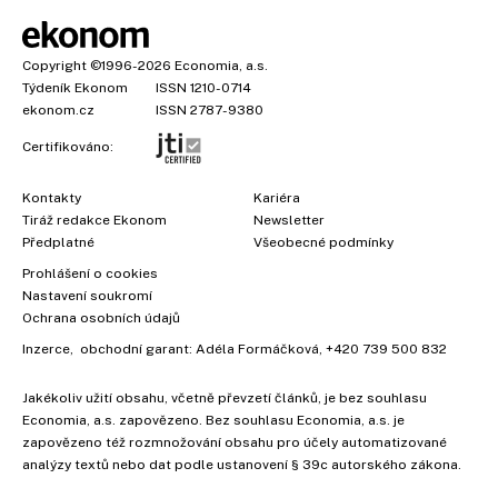
Copyright
©1996-2026
Economia, a.s.
Týdeník Ekonom
ISSN 1210-0714
ekonom.cz
ISSN 2787-9380
Certifikováno:
Kontakty
Kariéra
Tiráž redakce Ekonom
Newsletter
Předplatné
Všeobecné podmínky
Prohlášení o cookies
Nastavení soukromí
Ochrana osobních údajů
Inzerce
, obchodní garant:
Adéla Formáčková
,
+420 739 500 832
Jakékoliv užití obsahu, včetně převzetí článků, je bez souhlasu
Economia, a.s. zapovězeno. Bez souhlasu Economia, a.s. je
zapovězeno též rozmnožování obsahu pro účely automatizované
analýzy textů nebo dat podle ustanovení § 39c autorského zákona.