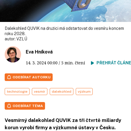
Dalekohled QUVIK na družici má odstartovat do vesmíru koncem
roku 2028.
autor:
VZLÚ
Eva Hníková
14. 3. 2024
00:00
/ 5 min. čtení
PŘEHRÁT ČLÁN
ODEBÍRAT AUTORKU
technologie
vesmír
dalekohled
výzkum
ODEBÍRAT TÉMA
Vesmírný dalekohled QUVIK za tři čtvrtě miliardy
korun vyrobí firmy a výzkumné ústavy v Česku.