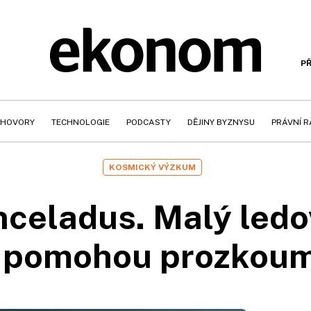
PŘ
HOVORY
TECHNOLOGIE
PODCASTY
DĚJINY BYZNYSU
PRÁVNÍ 
KOSMICKÝ VÝZKUM
nceladus. Malý ledo
 pomohou prozkouma