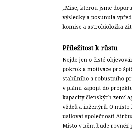
„Mise, kterou jsme doporu
výsledky a posunula vpřed 
komise a astrobioložka Zi
Příležitost k růstu
Nejde jen o čisté objevová
pokrok a motivace pro šp
stabilního a robustního p
v plánu zapojit do projek
kapacity členských zemí ag
vědců a inženýrů. O místo
usilovat společnosti Airbu
Místo v něm bude rovněž pr