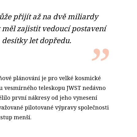
že přijít až na dvě miliardy
 měl zajistit vedoucí postavení
 desítky let dopředu.
vé plánování je pro velké kosmické
d u vesmírného teleskopu JWST nedávno
ilo první nákresy od jeho vynesení
zvažované pilotované výpravy společnosti
stup menší.