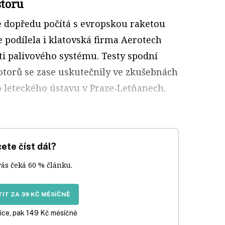
storu
se dopředu počítá s evropskou raketou
e podílela i klatovská firma Aerotech
ti palivového systému. Testy spodní
torů se zase uskutečnily ve zkušebnách
leteckého ústavu v Praze‑Letňanech.
ete číst dál?
vás čeká 60 % článku.
IT ZA 39 KČ MĚSÍČNĚ
íce, pak 149 Kč měsíčně