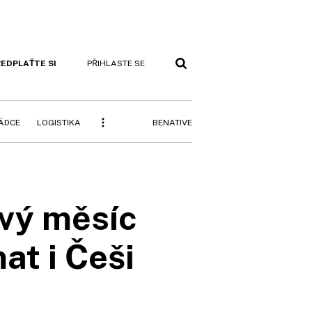
EDPLAŤTE SI
PŘIHLASTE SE
BENATIVE
RÁDCE
LOGISTIKA
vý měsíc
t i Češi