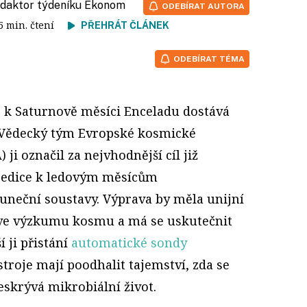
redaktor týdeníku Ekonom
ODEBÍRAT AUTORA
 5 min. čtení
PŘEHRÁT ČLÁNEK
ODEBÍRAT TÉMA
 k Saturnově měsíci Enceladu dostává
. Vědecký tým Evropské kosmické
 ji označil za nejvhodnější cíl již
pedice k ledovým měsícům
luneční soustavy. Výprava by měla unijní
o ve výzkumu kosmu a má se uskutečnit
í ji přistání
automatické sondy
troje mají poodhalit tajemství, zda se
skrývá mikro­biální život.