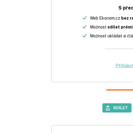
S pře
Web Ekonom.cz
bez r
Možnost
sdílet prém
Možnost ukládat si člá
Přihlási
SDÍLET