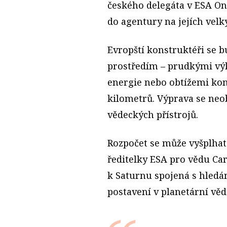
českého delegáta v ESA On
do agentury na jejích velk
Evropští konstruktéři se
prostředím – prudkými výk
energie nebo obtížemi kom
kilometrů. Výprava se neo
vědeckých přístrojů.
Rozpočet se může vyšplhat
ředitelky ESA pro vědu Ca
k Saturnu spojená s hledán
postavení v planetární věd