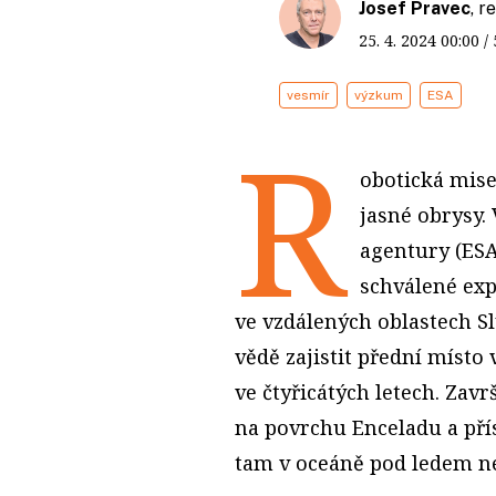
Josef Pravec
, 
25. 4. 2024
00:00
/
vesmír
výzkum
ESA
R
obotická mise
jasné obrysy
agentury (ESA)
schválené ex
ve vzdálených oblastech S
vědě zajistit přední míst
ve čtyřicátých letech. Završ
na povrchu Enceladu a přís
tam v oceáně pod ledem ne