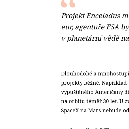
Projekt Enceladus mů
eur, agentuře ESA by
v planetární vědě na
Dlouhodobé a mnohostupňo
projekty běžné. Napříkla
vypuštěného Američany děl
na orbitu téměř 30 let. U 
SpaceX na Mars nebude od