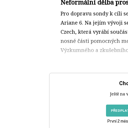
Neformální dělba pro
Pro dopravu sondy k cíli 
Ariane 6. Na jejím vývoji s
Czech, která vyrábí součás
nosné části pomocných mo
Výzkumného a zkušebního 
Chc
Ještě na 
PŘEDPLAT
První 2 měs