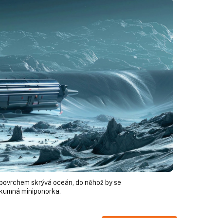
povrchem skrývá oceán, do něhož by se
zkumná miniponorka.