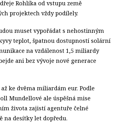
dřeje Rohlíka od vstupu země
ých projektech vždy podílely.
 budou muset vypořádat s nehostinným
yvy teplot, špatnou dostupností solární
unikace na vzdálenost 1,5 miliardy
bejde ani bez vývoje nové generace
 až ke dvěma miliardám eur. Podle
roll Mundellové ale úspěšná mise
ím života zajistí agentuře čelné
ě na desítky let dopředu.