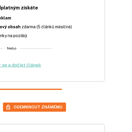
dplatným získáte
eklam
iový obsah
zdarma (5 článků měsíčně)
nky na později
Nebo
t se a dočíst článek
ODEMKNOUT ZNÁMÉMU