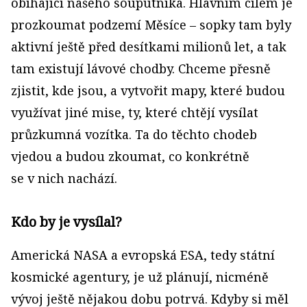
obíhající našeho souputníka. Hlavním cílem je
prozkoumat podzemí Měsíce – sopky tam byly
aktivní ještě před desítkami milionů let, a tak
tam existují lávové chodby. Chceme přesně
zjistit, kde jsou, a vytvořit mapy, které budou
vy­užívat jiné mise, ty, které chtějí vysílat
průzkumná vozítka. Ta do těchto chodeb
vjedou a budou zkoumat, co konkrétně
se v nich nachází.
Kdo by je vysílal?
Americká NASA a evropská ESA, tedy státní
kosmické agentury, je už plánují, nicméně
vývoj ještě nějakou dobu potrvá. Kdyby si měl