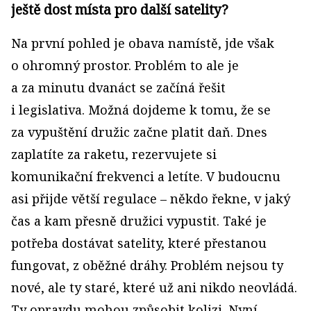
ještě dost místa pro další satelity?
Na první pohled je obava namístě, jde však
o ohromný prostor. Problém to ale je
a za minutu dvanáct se začíná řešit
i legislativa. Možná dojdeme k tomu, že se
za vypuštění družic začne platit daň. Dnes
zaplatíte za raketu, rezervujete si
komunikační frekvenci a letíte. V budoucnu
asi přijde větší regulace – někdo řekne, v jaký
čas a kam přesně družici vypustit. Také je
potřeba dostávat satelity, které přestanou
fungovat, z oběžné dráhy. Problém nejsou ty
nové, ale ty staré, které už ani nikdo neovládá.
Ty opravdu mohou způsobit kolizi. Nyní