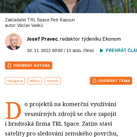
Zakladatel TRL Space Petr Kapoun
autor:
Václav Vašků
Josef Pravec
, redaktor týdeníku Ekonom
10. 11. 2022
00:00
/ 13 min. čtení
PŘEHRÁT ČLÁ
ODEBÍRAT AUTORA
navigace
Měsíc
vesmír
ODEBÍRAT TÉMA
D
o projektů na komerční využívání
vesmírných zdrojů se chce zapojit
i brněnská firma TRL Space. Zatím staví
satelity pro sledování zemského povrchu,