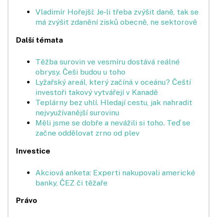
Vladimír Hořejší: Je‑li třeba zvýšit daně, tak se
má zvýšit zdanění zisků obecně, ne sektorově
Další témata
Těžba surovin ve vesmíru dostává reálné
obrysy. Češi budou u toho
Lyžařský areál, který začíná v oceánu? Čeští
investoři takový vytvářejí v Kanadě
Teplárny bez uhlí. Hledají cestu, jak nahradit
nejvyužívanější surovinu
Měli jsme se dobře a nevážili si toho. Teď se
začne oddělovat zrno od plev
Investice
Akciová anketa: Experti nakupovali americké
banky, ČEZ či těžaře
Právo