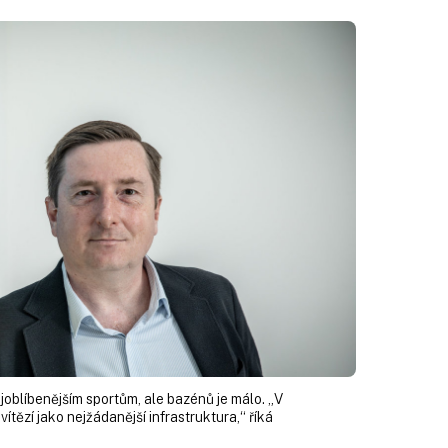
joblíbenějším sportům, ale bazénů je málo. „V
tězí jako nejžádanější infrastruktura,“ říká