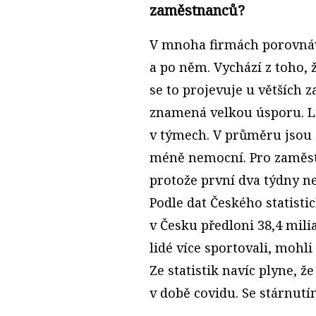
zaměstnanců?
V mnoha firmách porovnáv
a po něm. Vychází z toho,
se to projevuje u větších 
znamená velkou úsporu. L
v týmech. V průměru jsou 
méně nemocní. Pro zaměst
protože první dva týdny 
Podle dat Českého statisti
v Česku předloni 38,4 mil
lidé více sportovali, mohli
Ze statistik navíc plyne, ž
v době covidu. Se stárnutí