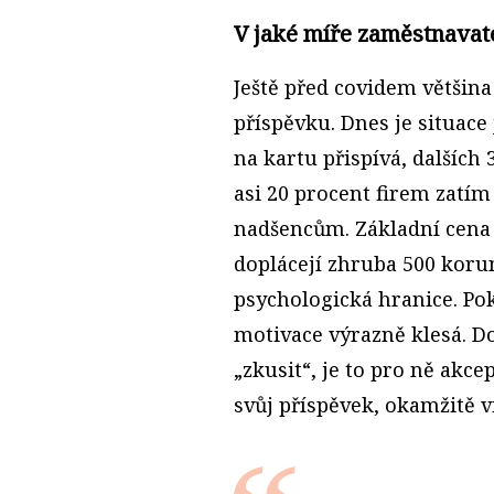
V jaké míře zaměstnavatel
Ještě před covidem většina
příspěvku. Dnes je situace
na kartu přispívá, dalších 
asi 20 procent firem zatím
nadšencům. Základní cena k
doplácejí zhruba 500 korun
psychologická hranice. Po
motivace výrazně klesá. Do
„zkusit“, je to pro ně akc
svůj příspěvek, okamžitě v