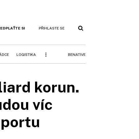
EDPLAŤTE SI
PŘIHLASTE SE
BENATIVE
RÁDCE
LOGISTIKA
liard korun.
udou víc
Sportu