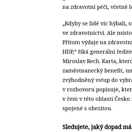
na zdravotní péči, včetně l
„Kdyby se lidé víc hýbali, 
ve zdravotnictví. Ale míst
Přitom výdaje na zdravotn
HDP,“ říká generální ředit
Miroslav Rech. Karta, kter
zaměstnanecký benefit, um
zvýhodněný vstup do vybra
v rozhovoru popisuje, kter
v čem v této oblasti Česko 
spojené s obezitou.
Sledujete, jaký dopad má