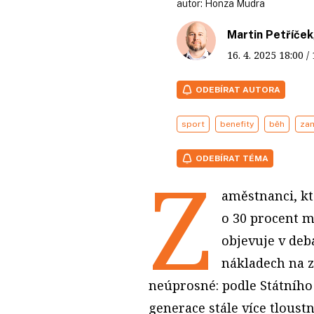
autor:
Honza Mudra
Martin Petříček
16. 4. 2025
18:00
/
ODEBÍRAT AUTORA
sport
benefity
běh
za
ODEBÍRAT TÉMA
Z
aměstnanci, kte
o 30 procent 
objevuje v deb
nákladech na zd
neúprosné: podle Státníh
generace stále více tloustn