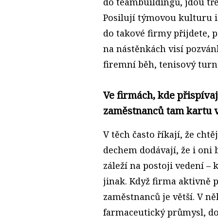
do teambuildingů, jdou tř
Posilují týmovou kulturu i
do takové firmy přijdete, 
na nástěnkách visí pozvánk
firemní běh, tenisový turn
Ve firmách, kde přispívají
zaměstnanců tam kartu 
V těch často říkají, že cht
dechem dodávají, že i oni 
záleží na postoji vedení – 
jinak. Když firma aktivně 
zaměstnanců je větší. V ně
farmaceutický průmysl, do