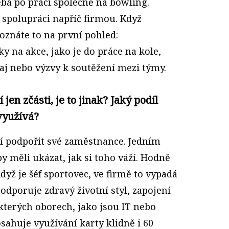
eba po práci společně na bowling.
 spolupráci napříč firmou. Když
poznáte to na první pohled:
y na akce, jako je do práce na kole,
aj nebo výzvy k soutěžení mezi týmy.
 jen zčásti, je to jinak? Jaký podíl
využívá?
ějí podpořit své zaměstnance. Jedním
by měli ukázat, jak si toho váží. Hodně
když je šéf sportovec, ve firmě to vypadá
podporuje zdravý životní styl, zapojení
kterých oborech, jako jsou IT nebo
sahuje využívání karty klidně i 60