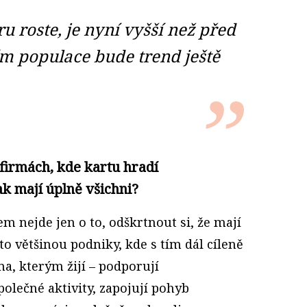
 roste, je nyní vyšší než před
ím populace bude trend ještě
 firmách, kde kartu hradí
ak mají úplně všichni?
em nejde jen o to, odškrtnout si, že mají
to většinou podniky, kde s tím dál cíleně
ma, kterým žijí – podporují
olečné aktivity, zapojují pohyb