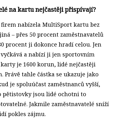
é na kartu nejčastěji přispívají?
 firem nabízela MultiSport kartu bez
 jiná – přes 50 procent zaměstnavatelů
30 procent ji dokonce hradí celou. Jen
 vyčkává a nabízí ji jen sportovním
arty je 1600 korun, lidé nejčastěji
. Právě tahle částka se ukazuje jako
kud je spoluúčast zaměstnanců vyšší,
 pětistovky jsou lidé ochotni to
eptovatelné. Jakmile zaměstnavatelé sníží
idí pokles zájmu.