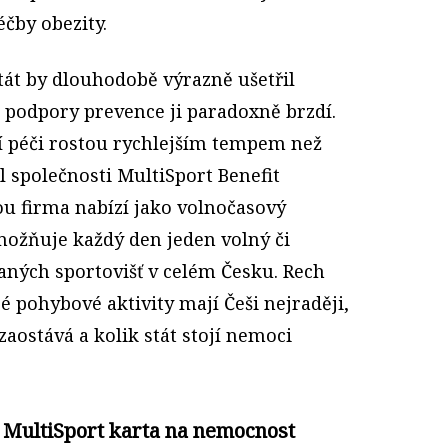
éčby obezity.
stát by dlouhodobě výrazně ušetřil
o podpory prevence ji paradoxně brzdí.
í péči rostou rychlejším tempem než
el společnosti MultiSport Benefit
ou firma nabízí jako volnočasový
ožňuje každý den jeden volný či
ných sportovišť v celém Česku. Rech
é pohybové aktivity mají Češi nejraději,
zaostává a kolik stát stojí nemoci
 MultiSport karta na nemocnost