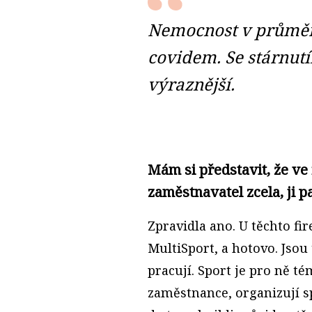
Nemocnost v průměru
covidem. Se stárnut
výraznější.
Mám si představit, že ve
zaměstnavatel zcela, ji p
Zpravidla ano. U těchto fir
MultiSport, a hotovo. Jsou 
pracují. Sport je pro ně té
zaměstnance, organizují sp