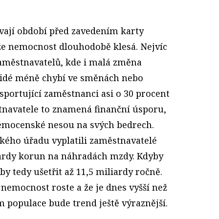
ají období před zavedením karty
 že nemocnost dlouhodobě klesá. Nejvíc
zaměstnavatelů, kde i malá změna
idé méně chybí ve směnách nebo
sportující zaměstnanci asi o 30 procent
navatele to znamená finanční úsporu,
nemocenské nesou na svých bedrech.
ckého úřadu vyplatili zaměstnavatelé
iardy korun na náhradách mzdy. Kdyby
 by tedy ušetřit až 11,5 miliardy ročně.
e nemocnost roste a že je dnes vyšší než
m populace bude trend ještě výraznější.