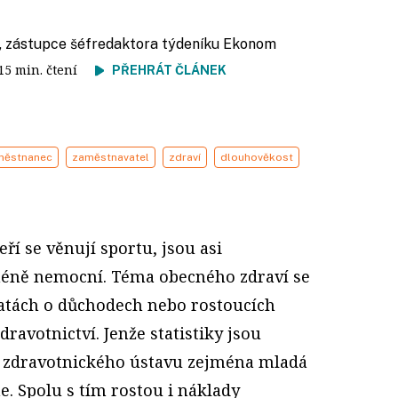
, zástupce šéfredaktora týdeníku Ekonom
 15 min. čtení
PŘEHRÁT ČLÁNEK
městnanec
zaměstnavatel
zdraví
dlouhověkost
ří se věnují sportu, jsou asi
méně nemocní. Téma obecného zdraví se
atách o důchodech nebo rostoucích
ravotnictví. Jenže statistiky jsou
o zdravotnického ústavu zejména mladá
e. Spolu s tím rostou i náklady