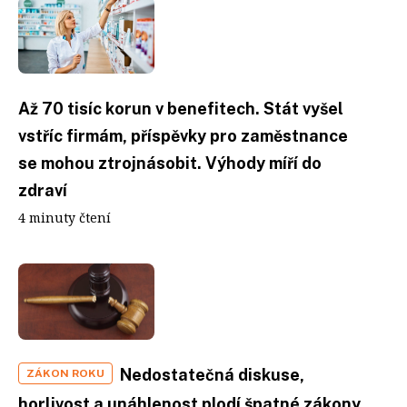
Až 70 tisíc korun v benefitech. Stát vyšel
vstříc firmám, příspěvky pro zaměstnance
se mohou ztrojnásobit. Výhody míří do
zdraví
4 minuty čtení
Nedostatečná diskuse,
ZÁKON ROKU
horlivost a unáhlenost plodí špatné zákony