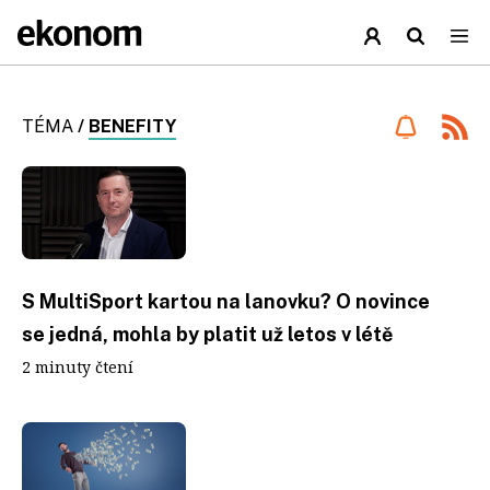
TÉMA
/
BENEFITY
S MultiSport kartou na lanovku? O novince
se jedná, mohla by platit už letos v létě
2 minuty čtení