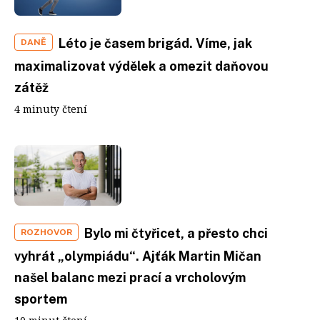
Léto je časem brigád. Víme, jak
DANĚ
maximalizovat výdělek a omezit daňovou
zátěž
4 minuty čtení
Bylo mi čtyřicet, a přesto chci
ROZHOVOR
vyhrát „olympiádu“. Ajťák Martin Mičan
našel balanc mezi prací a vrcholovým
sportem