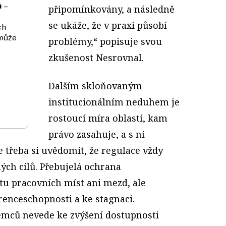
ů
–
připomínkovány, a následně
se ukáže, že v praxi působí
ch
 může
problémy,“ popisuje svou
zkušenost Nesrovnal.
Dalším skloňovaným
institucionálním neduhem je
rostoucí míra oblastí, kam
právo zasahuje, a s ní
e třeba si uvědomit, že regulace vždy
ých cílů. Přebujelá ochrana
u pracovních míst ani mezd, ale
urenceschopnosti a ke stagnaci.
mců nevede ke zvýšení dostupnosti