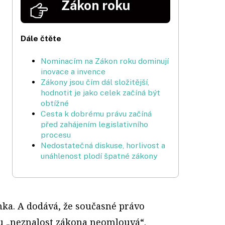
Zákon roku
Dále čtěte
Nominacím na Zákon roku dominují
inovace a invence
Zákony jsou čím dál složitější,
hodnotit je jako celek začíná být
obtížné
Cesta k dobrému právu začíná
před zahájením legislativního
procesu
Nedostatečná diskuse, horlivost a
unáhlenost plodí špatné zákony
ka. A dodává, že současné právo
u „neznalost zákona neomlouvá“.