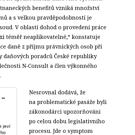
stnaneckých benefitů vzniká množství
mů a s velkou pravděpodobností je
soud. V oblasti dohod o provedení práce
axi téměř neaplikovatelné,“ konstatuje
kce daně z příjmu právnických osob při
 daňových poradců České republiky
lečnosti N‑Consult a člen výkonného
.
Nesrovnal dodává, že
 –
na problematické pasáže byli
zákonodárci upozorňováni
po celou dobu legislativního
 jeví
procesu. Jde o symptom
ího