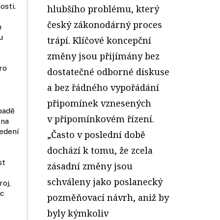
osti.
hlubšího problému, který
český zákonodárný proces
h
u
trápí. Klíčové koncepční
změny jsou přijímány bez
ro
dostatečné odborné diskuse
a bez řádného vypořádání
připomínek vznesených
ípadě
v připomínkovém řízení.
ěna
edení
„Často v poslední době
dochází k tomu, že zcela
st
zásadní změny jsou
schváleny jako poslanecký
oj,
ec
pozměňovací návrh, aniž by
byly kýmkoliv