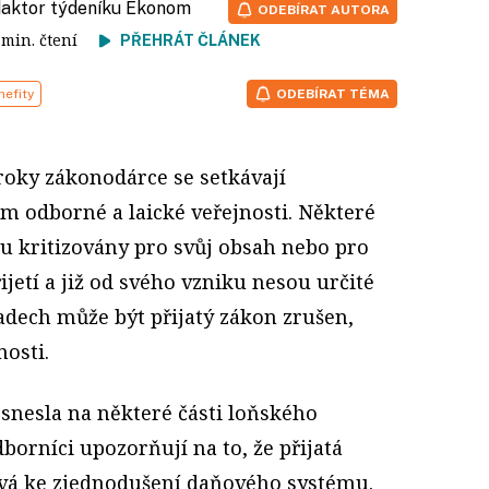
edaktor týdeníku Ekonom
ODEBÍRAT AUTORA
4 min. čtení
PŘEHRÁT ČLÁNEK
nefity
ODEBÍRAT TÉMA
roky zákonodárce se setkávají
m odborné a laické veřejnosti. Některé
ou kritizovány pro svůj obsah nebo pro
ijetí a již od svého vzniku nesou určité
adech může být přijatý zákon zrušen,
nosti.
 snesla na některé části loňského
borníci upozorňují na to, že přijatá
vá ke zjednodušení daňového systému.