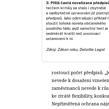
3. Příliš častá novelizace předpis
terčem kritiky se stalo i zbytnělé
a nadbytečné upravování již platný
předpisů. Jako odstrašující příklad
sloužit loňská novela občanského
soudního řádu, jejíž samotný text je
sedmkrát kratší než uvozovací
ustanovení k ní.
Zdroj: Zákon roku, Deloitte Legal
rostoucí počet předpisů. „J
nevede k dosažení vznešen
zaměstnanců nevede k růst
ke ztrátě flexibility, konk
Nepřiměřená ochrana náje