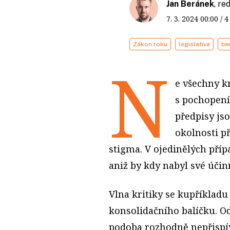
Jan Beránek
, r
7. 3. 2024
00:00
/ 
Zákon roku
legislativa
be
N
e všechny k
s pochopení
předpisy js
okolnosti př
stigma. V ojedinělých příp
aniž by kdy nabyl své účin
Vlna kritiky se kupříkladu
konsolidačního balíčku. Od
podoba rozhodně nepřispí