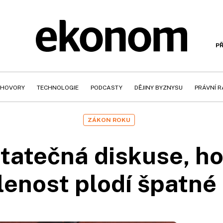
PŘ
HOVORY
TECHNOLOGIE
PODCASTY
DĚJINY BYZNYSU
PRÁVNÍ 
ZÁKON ROKU
atečná diskuse, ho
lenost plodí špatné