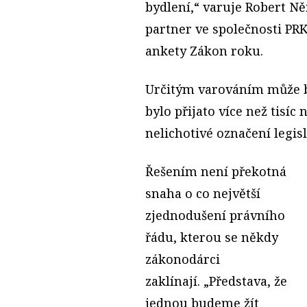
bydlení,“ varuje Robert N
partner ve společnosti PR
ankety Zákon roku.
Určitým varováním může bý
bylo přijato více než tisíc 
nelichotivé označení legisl
Řešením není překotná
snaha o co největší
zjednodu­šení právního
řádu, kterou se někdy
zákonodárci
zaklínají. „Představa, že
jednou budeme žít