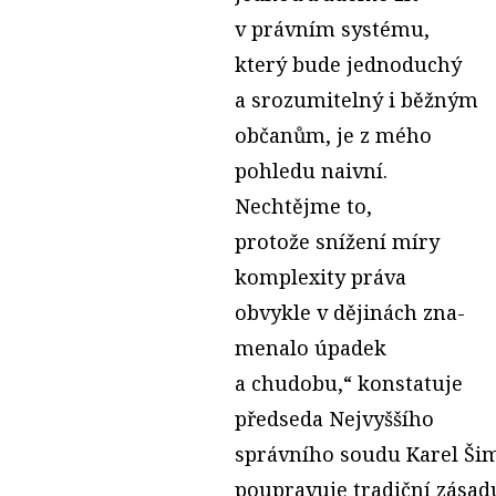
v právním systému,
který bude jednoduchý
a srozumitelný i běžným
občanům, je z mého
pohledu naivní.
Nechtějme to,
protože snížení míry
komplexity práva
obvykle v dějinách zna­
menalo úpadek
a chudobu,“ konstatuje
předseda Nejvyššího
správního soudu Karel Šim
poupravuje tradiční zásad