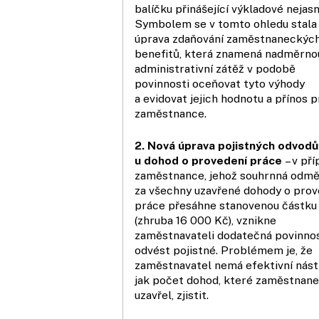
balíčku přinášející výkladové nejasn
Symbolem se v tomto ohledu stala
úprava zdaňování zaměstnaneckýc
benefitů, která znamená nadměrno
administrativní zátěž v podobě
povinnosti oceňovat tyto výhody
a evidovat jejich hodnotu a přínos p
zaměstnance.
2. Nová úprava pojistných odvodů
u dohod o provedení práce
– v př
zaměstnance, jehož souhrnná odm
za všechny uzavřené dohody o prov
práce přesáhne stanovenou částku
(zhruba 16 000 Kč), vznikne
zaměstnavateli dodatečná povinno
odvést pojistné. Problémem je, že
zaměstnavatel nemá efektivní nástr
jak počet dohod, které zaměstnan
uzavřel, zjistit.