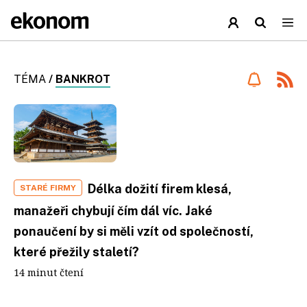
TÉMA
/
BANKROT
Délka dožití firem klesá,
STARÉ FIRMY
manažeři chybují čím dál víc. Jaké
ponaučení by si měli vzít od společností,
které přežily staletí?
14 minut čtení