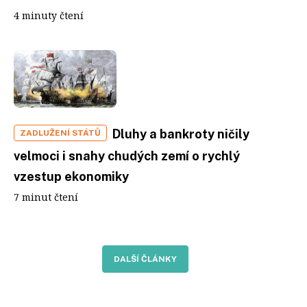
4 minuty čtení
Dluhy a bankroty ničily
ZADLUŽENÍ STÁTŮ
velmoci i snahy chudých zemí o rychlý
vzestup ekonomiky
7 minut čtení
DALŠÍ ČLÁNKY