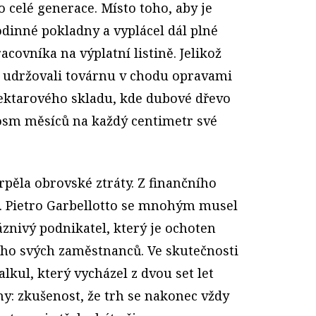
 celé generace. Místo toho, aby je
rodinné pokladny a vyplácel dál plné
covníka na výplatní listině. Jelikož
i udržovali továrnu v chodu opravami
ektarového skladu, kde dubové dřevo
osm měsíců na každý centimetr své
pěla obrovské ztráty. Z finančního
fa. Pietro Garbellotto se mnohým musel
znivý podnikatel, který je ochoten
aho svých zaměstnanců. Ve skutečnosti
lkul, který vycházel z dvou set let
my: zkušenost, že trh se nakonec vždy