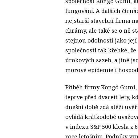
společnost Kongó Gumi, kte
fungování. A dalších čtrnác
nejstarší stavební firma n
chrámy, ale také se o ně s
stejnou odolností jako její
společnosti tak křehké, ž
úrokových sazeb, a jiné js
morové epidemie i hospod
Příběh firmy Kongó Gumi, 
teprve před dvaceti lety, 
dnešní době zdá stěží uvěři
ovládá krátkodobé uvažová
v indexu S&P 500 klesla z 6
roce letošním. Podniky vzni