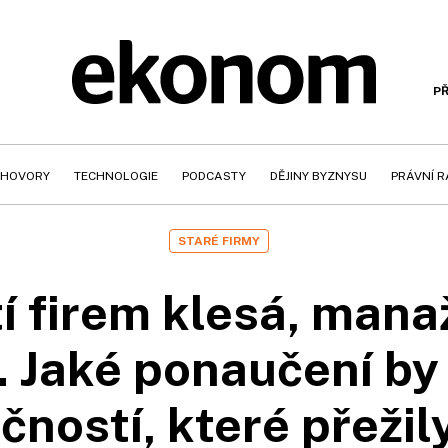
PŘ
HOVORY
TECHNOLOGIE
PODCASTY
DĚJINY BYZNYSU
PRÁVNÍ 
STARÉ FIRMY
í firem klesá, mana
. Jaké ponaučení by 
čností, které přežily