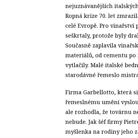
nejuznávanějších italskýc
Ropná krize 70. let zmrazi
celé Evropě. Pro vinařství
seškrtaly, protože byly dra
Současně zaplavila vinařsk
materiálů, od cementu po 
vytlačily. Malé italské be
starodávné řemeslo mistra
Firma Garbellotto, která s
řemeslnému umění vyslouži
ale rozhodla, že továrnu 
nebude. Jak šéf firmy Pietr
myšlenka na rodiny jeho 