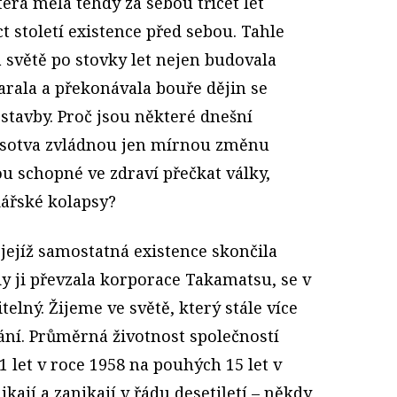
rá měla tehdy za sebou třicet let
t století existence před sebou. Tahle
a světě po stovky let nejen budovala
tarala a překonávala bouře dějin se
 stavby. Proč jsou některé dnešní
e sotva zvládnou jen mírnou změnu
ou schopné ve zdraví přečkat války,
ářské kolapsy?
jejíž samostatná existence skončila
kdy ji převzala korporace Takamatsu, se v
telný. Žijeme ve světě, který stále více
ní. Průměrná životnost společností
1 let v roce 1958 na pouhých 15 let v
kají a zanikají v řádu desetiletí – někdy