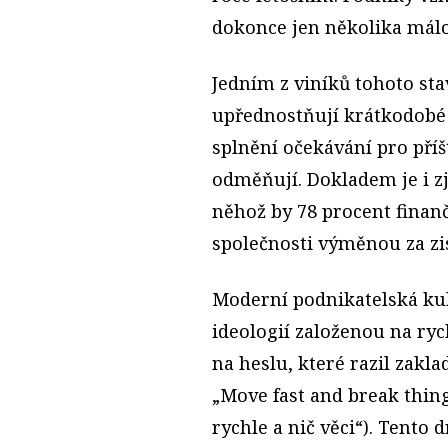
dokonce jen několika málo 
Jedním z viníků tohoto sta
upřednostňují krátkodobé 
splnění očekávání pro příš
odměňují. Dokladem je i zj
něhož by 78 procent finanč
společnosti výměnou za zi
Moderní podnikatelská kult
ideologií založenou na ryc
na heslu, které razil zak
„Move fast and break thin
rychle a nič věci“). Tento