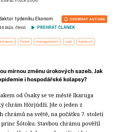
nčila až v roce 2006.
edaktor týdeníku Ekonom
ODEBÍRAT AUTORA
 14 min. čtení
PŘEHRÁT ČLÁNEK
stnanec
řízení
management
zisk
bankrot
ou mírnou změnu úrokových sazeb. Jak
, epidemie i hospodářské kolapsy?
lakem od Ósaky se ve městě Ikaruga
ý chrám Hórjúdži. Jde o jeden z
h chrámů na světě, na počátku 7. století
 princ Šótoku. Stavbou chrámu pověřil