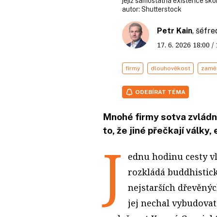
jejíž samostatná existence sko
autor:
Shutterstock
Petr Kain
, šéfr
17. 6. 2026
18:00
/
firmy
dlouhověkost
zamě
ODEBÍRAT TÉMA
Mnohé firmy sotva zvládn
to, že jiné přečkají války
J
ednu hodinu cesty v
rozkládá buddhistick
nejstarších dřevěnýc
jej nechal vybudovat