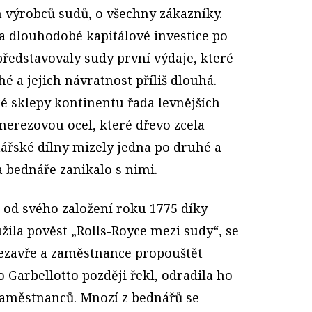
h výrobců sudů, o všechny zákazníky.
la dlouhodobé kapitálové investice po
 představovaly sudy první výdaje, které
hé a jejich návratnost příliš dlouhá.
é sklepy kontinentu řada levnějších
nerezovou ocel, které dřevo zcela
dnářské dílny mizely jedna po druhé a
 bednáře zanikalo s nimi.
i od svého založení roku 1775 díky
la pověst „Rolls-Royce mezi sudy“, se
nezavře a zaměstnance propouštět
o Garbellotto později řekl, odradila ho
zaměstnanců. Mnozí z bednářů se