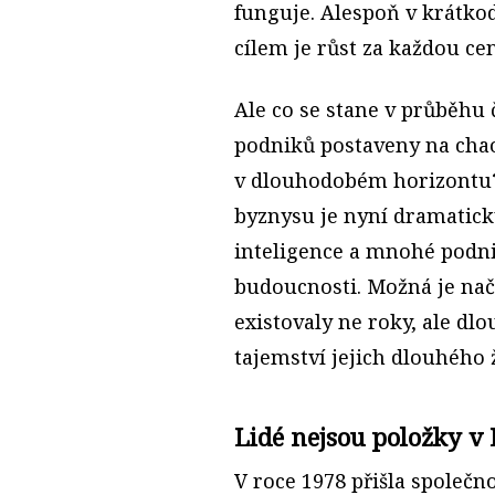
funguje. Alespoň v krátkod
cílem je růst za každou ce
Ale co se stane v průběhu 
podniků postaveny na chaos
v dlouhodobém horizontu? T
byznysu je nyní dramatic
inteligence a mnohé podnik
budoucnosti. Možná je načas
existovaly ne roky, ale dlo
tajemství jejich dlouhého 
Lidé nejsou položky v 
V roce 1978 přišla společno