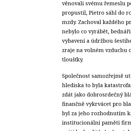
věnovali svému řemeslu po
propustil, Pietro sáhl do 
mzdy. Zachoval každého pra
nebylo co vyrábět, bednář
vybavení a údržbou šestih
zraje na volném vzduchu 
tloušťky.
Společnost samozřejmě utr
hlediska to byla katastro
zdát jako dobrosrdečný blá
finančně vykrvácet pro bl
byl za jeho rozhodnutím ka
institucionální paměti fir