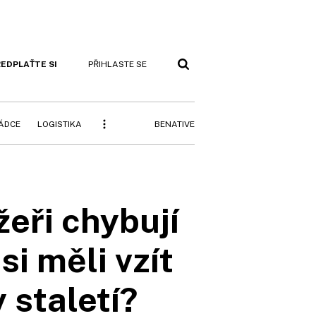
EDPLAŤTE SI
PŘIHLASTE SE
BENATIVE
RÁDCE
LOGISTIKA
žeři chybují
si měli vzít
 staletí?