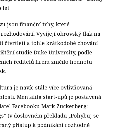
let.
vu jsou finanční trhy, které
rozhodování. Vyvíjejí obrovský tlak na
tí čtvrtletí a tohle krátkodobé chování
ištění studie Duke University, podle
ních ředitelů firem zničilo hodnotu
sk.
ura je navíc stále více ovlivňovaná
hlosti. Mentalita start-upů je postavená
ladatel Facebooku Mark Zuckerberg:
gs“ (v doslovném překladu „Pohybuj se
 drsný přístup k podnikání rozhodně