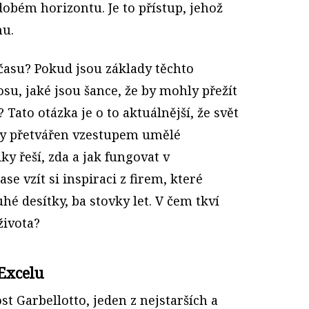
obém horizontu. Je to přístup, jehož
nu.
času? Pokud jsou základy těchto
u, jaké jsou šance, že by mohly přežít
ato otázka je o to aktuálnější, že svět
ky přetvářen vzestupem umělé
y řeší, zda a jak fungovat v
e vzít si inspiraci z firem, které
uhé desítky, ba stovky let. V čem tkví
života?
Excelu
st Garbellotto, jeden z nejstarších a