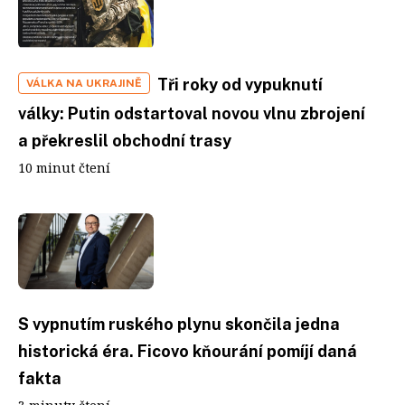
Tři roky od vypuknutí
VÁLKA NA UKRAJINĚ
války: Putin odstartoval novou vlnu zbrojení
a překreslil obchodní trasy
10 minut čtení
S vypnutím ruského plynu skončila jedna
historická éra. Ficovo kňourání pomíjí daná
fakta