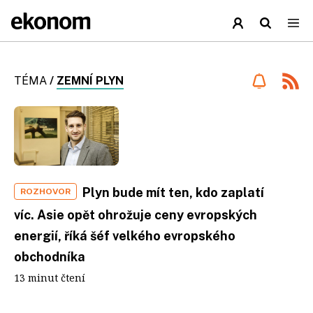
TÉMA
/
ZEMNÍ PLYN
Plyn bude mít ten, kdo zaplatí
ROZHOVOR
víc. Asie opět ohrožuje ceny evropských
energií, říká šéf velkého evropského
obchodníka
13 minut čtení