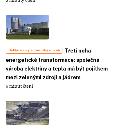
3 minuty čtení
Třetí noha
BeNative
– partnerský obsah
energetické transformace: společná
výroba elektřiny a tepla má být pojítkem
mezi zelenými zdroji a jádrem
6 minut čtení