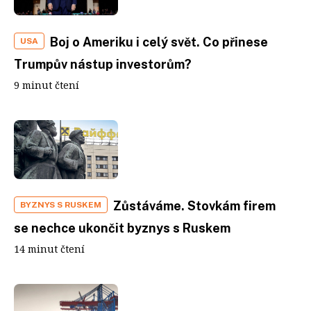
Boj o Ameriku i celý svět. Co přinese
USA
Trumpův nástup investorům?
9 minut čtení
Zůstáváme. Stovkám firem
BYZNYS S RUSKEM
se nechce ukončit byznys s Ruskem
14 minut čtení