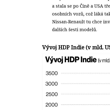
a stala se po Číně a USA t
osobních vozů, což láká ta
Nissan‑Renault tu chce in
dalších šesti modelů.
Vývoj HDP Indie (v mld. U