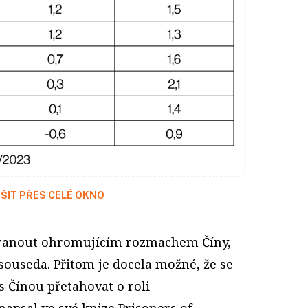
ŠIT PŘES CELÉ OKNO
uhranout ohromujícím rozmachem Číny,
souseda. Přitom je docela možné, že se
s Čínou přetahovat o roli
apsal ve své knize Prisoners of