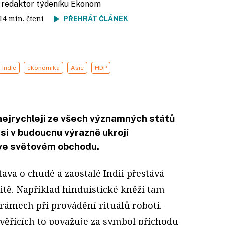
, redaktor týdeníku Ekonom
 14 min. čtení
PŘEHRÁT ČLÁNEK
Indie
ekonomika
Asie
HDP
nejrychleji ze všech významných států
 si v budoucnu výrazně ukrojí
 ve světovém obchodu.
ava o chudé a zaostalé Indii přestává
itě. Například hinduistické kněží tam
rámech při provádění rituálů roboti.
věřících to považuje za symbol příchodu