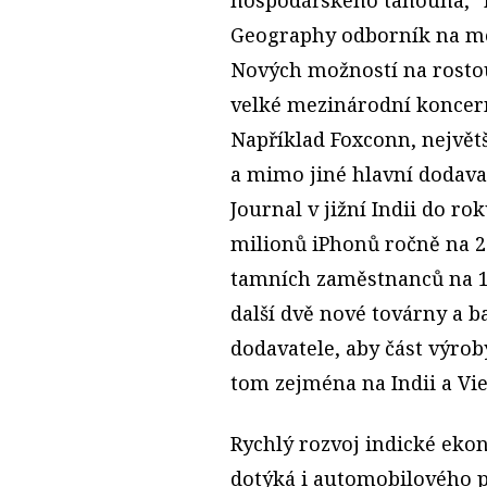
Geography odborník na me
Nových možností na rostou
velké mezinárodní koncer
Například Foxconn, největš
a mimo jiné hlavní dodava
Journal v jižní Indii do rok
milionů iPhonů ročně na 2
tamních zaměstnanců na 10
další dvě nové továrny a ba
dodavatele, aby část výrob
tom zejména na Indii a Vi
Rychlý rozvoj indické ekon
dotýká i automobilového p