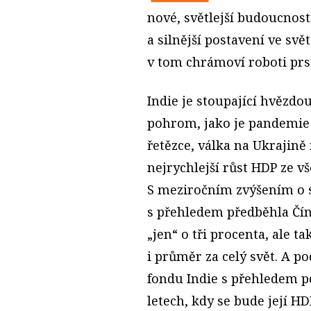
nové, světlejší budoucnosti 
a silnější postavení ve svět
v tom chrámoví roboti prst
Indie je stoupající hvězdo
pohrom, jako je pandemie
řetězce, válka na Ukrajině
nejrychlejší růst HDP ze v
S meziročním zvýšením o s
s přehledem předběhla Čín
„jen“ o tři procenta, ale t
i průměr za celý svět. A
fondu Indie s přehledem po
letech, kdy se bude její H