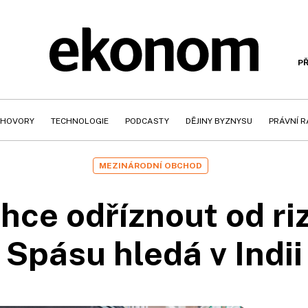
PŘ
HOVORY
TECHNOLOGIE
PODCASTY
DĚJINY BYZNYSU
PRÁVNÍ 
MEZINÁRODNÍ OBCHOD
hce odříznout od riz
Spásu hledá v Indii