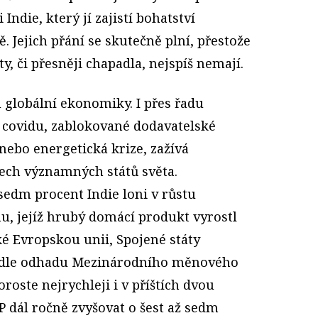
Indie, který jí zajistí bohatství
ě. Jejich přání se skutečně plní, přestože
y, či přesněji chapadla, nejspíš nemají.
u globální ekonomiky. I přes řadu
 covidu, zablokované dodavatelské
 nebo energetická krize, zažívá
šech významných států světa.
edm procent Indie loni v růstu
u, jejíž hrubý domácí produkt vyrostl
aké Evropskou unii, Spojené státy
 podle odhadu Mezinárodního měnového
roste nejrychleji i v příštích dvou
DP dál ročně zvyšovat o šest až sedm