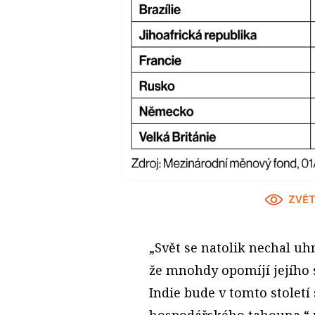
ZVĚT
„Svět se natolik nechal 
že mnohdy opomíjí jejího 
Indie bude v tomto století 
hospodářského tahouna,“ n