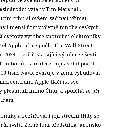
zinárodní vztahy Tim Marshall.
cím trhu si ovšem začínají všímat
ny i menší firmy včetně mnoha českých.
í světový výrobce spotřební elektroniky
tel Applu, chce podle The Wall Street
u 2024 rozšířit stávající výrobu ze šesti
0 milionů a zhruba ztrojnásobit počet
0 tisíc. Navíc zvažuje v zemi vybudovat
licí centrum. Apple tlačí na své
y přesunuli mimo Čínu, a spoléhá se při
etnam.
omiky a rozšiřování její střední třídy se
růmyslu. Země loni předstihla Japonsko