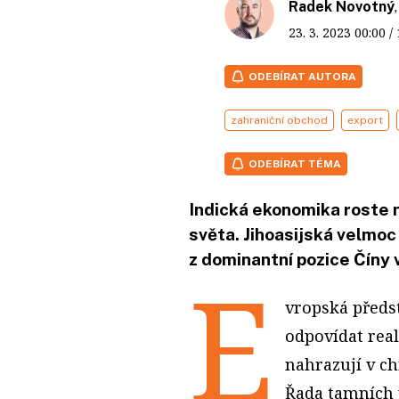
Radek Novotný
23. 3. 2023
00:00
/
ODEBÍRAT AUTORA
zahraniční obchod
export
ODEBÍRAT TÉMA
Indická ekonomika roste 
světa. Jihoasijská velmoc
z dominantní pozice Číny
E
vropská předst
odpovídat real
nahrazují v ch
Řada tamních 