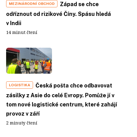
Západ se chce
MEZINÁRODNÍ OBCHOD
odříznout od rizikové Číny. Spásu hledá
v Indii
14 minut čtení
Česká pošta chce odbavovat
LOGISTIKA
zásilky z Asie do celé Evropy. Pomůže jí v
tom nové logistické centrum, které zahájí
provoz v září
2 minuty čtení