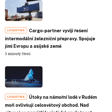
Cargo-partner vyvíjí řešení
LOGISTIKA
intermodální železniční přepravy. Spojuje
jimi Evropu a asijské země
3 minuty čtení
Útoky na námořní lodě v Rudém
LOGISTIKA
moři ovlivňují celosvětový obchod. Nad