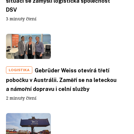
situací se zamýšlí logistická společnost
DSV
3 minuty čtení
Gebrüder Weiss otevírá třetí
LOGISTIKA
pobočku v Austrálii. Zaměří se na leteckou
a námořní dopravu i celní služby
2 minuty čtení