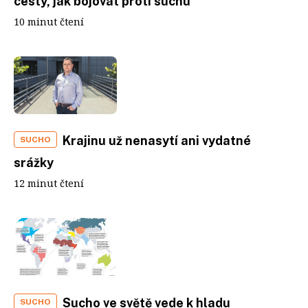
cesty, jak bojovat proti suchu
10 minut čtení
Krajinu už nenasytí ani vydatné
SUCHO
srážky
12 minut čtení
Sucho ve světě vede k hladu
SUCHO