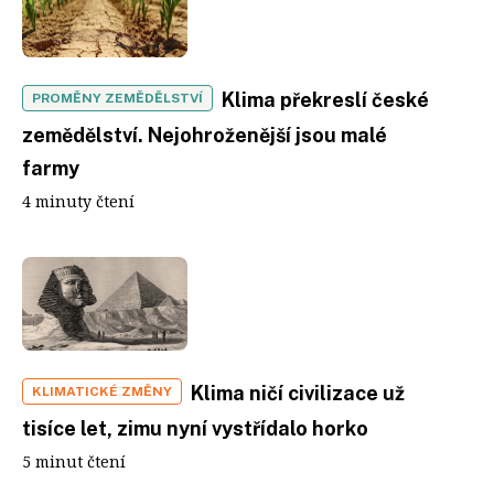
Klima překreslí české
PROMĚNY ZEMĚDĚLSTVÍ
zemědělství. Nejohroženější jsou malé
farmy
4 minuty čtení
Klima ničí civilizace už
KLIMATICKÉ ZMĚNY
tisíce let, zimu nyní vystřídalo horko
5 minut čtení