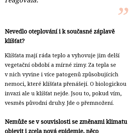
Nevedlo oteplování i k současné záplavě
klíšťat?
Klíšťata mají ráda teplo a vyhovuje jim delší
vegetační období a mírné zimy. Za tepla se
v nich vyvine i více patogenů způsobujících
nemoci, které klíšťata přenášejí. O biologickou
invazi ale u klíšťat nejde. Jsou to, pokud vím,
vesměs původní druhy. Jde o přemnožení.
Nemůže se v souvislosti se změnami klimatu
objevit i zcela nová epidemie, něco