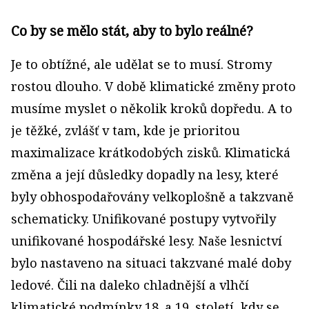
Co by se mělo stát, aby to bylo reálné?
Je to obtížné, ale udělat se to musí. Stromy
rostou dlouho. V době klimatické změny proto
musíme myslet o několik kroků dopředu. A to
je těžké, zvlášť v tam, kde je prioritou
maximalizace krátkodobých zisků. Klimatická
změna a její důsledky dopadly na lesy, které
byly obhospodařovány velkoplošně a takzvaně
schematicky. Unifikované postupy vytvořily
unifikované hospodářské lesy. Naše lesnictví
bylo nastaveno na situaci takzvané malé doby
ledové. Čili na daleko chladnější a vlhčí
klimatické podmínky 18. a 19. století, kdy se