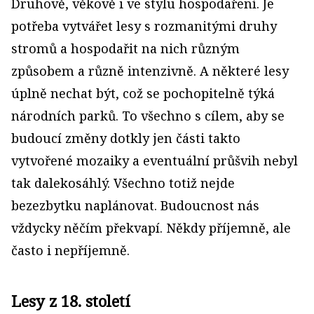
Druhově, věkově i ve stylu hospodaření. Je
potřeba vytvářet lesy s rozmanitými druhy
stromů a hospodařit na nich různým
způsobem a různě intenzivně. A některé lesy
úplně nechat být, což se pochopitelně týká
národních parků. To všechno s cílem, aby se
budoucí změny dotkly jen části takto
vytvořené mozaiky a eventuální průšvih nebyl
tak dalekosáhlý. Všechno totiž nejde
bezezbytku naplánovat. Budoucnost nás
vždycky něčím překvapí. Někdy příjemně, ale
často i nepříjemně.
Lesy z 18. století