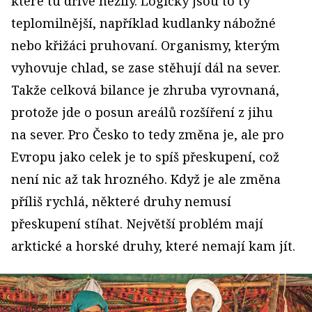
které tu dříve nežily. Logicky jsou to ty
teplomilnější, například kudlanky nábožné
nebo křižáci pruhovaní. Organismy, kterým
vyhovuje chlad, se zase stěhují dál na sever.
Takže celková bilance je zhruba vyrovnaná,
protože jde o posun areálů rozšíření z jihu
na sever. Pro Česko to tedy změna je, ale pro
Evropu jako celek je to spíš přeskupení, což
není nic až tak hrozného. Když je ale změna
příliš rychlá, některé druhy nemusí
přeskupení stíhat. Největší problém mají
arktické a horské druhy, které nemají kam jít.