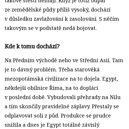
takové štěstí nemají. Když je totiž odpar
ze zemědělské půdy příliš vysoký, dochází
v důsledku zavlažování k zasolování. S něčím
takovým se v podstatě nedá bojovat.
Kde k tomu dochází?
Na Předním východě nebo ve Střední Asii. Tam
je to dávný problém. Třeba starověká
mezopotámská civilizace na to dojela. Egypt,
někdejší obilnice Říma, na to doplácí
v poslední době. Vybudovali přehrady na Nilu
a tím skončily pravidelné záplavy. Přestaly se
odplavovat soli z půd. Produkce se prudce
snížila a dnes je Egypt totálně závislý