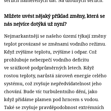
sériích naměřených dat. Na dlouhých sériích.
Můžete uvést nějaký příklad změny, která se
nás nejvíce dotýká už nyní?
Nejmarkantněji se našeho území týkají změny
teplot provázané se změnami vodního režimu.
Když zvýšíme teplotu, zvýšíme i odpar. Což
prohlubuje nebezpečí vodního deficitu
ve srážkově podprůměrných letech. Když
rostou teploty, narůstá zároveň energie celého
systému, což zvyšuje nepředvídatelnost jeho
chování. Bude víc turbulentního dění, jako
když přidáme plamen pod hrncem s vodou.
Také se zvyšuje pravděpodobnost extrémních