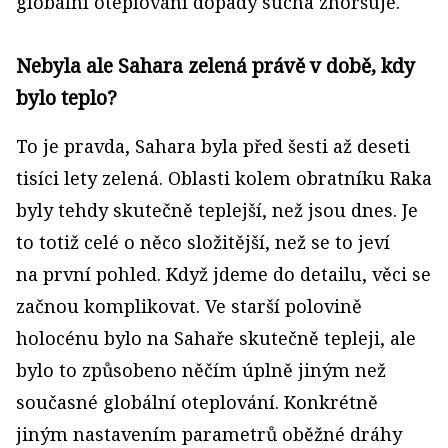
globální oteplování dopady sucha zhoršuje.
Nebyla ale Sahara zelená právě v době, kdy
bylo teplo?
To je pravda, Sahara byla před šesti až deseti
tisíci lety zelená. Oblasti kolem obratníku Raka
byly tehdy skutečně teplejší, než jsou dnes. Je
to totiž celé o něco složitější, než se to jeví
na první pohled. Když jdeme do detailu, věci se
začnou komplikovat. Ve starší polovině
holocénu bylo na Sahaře skutečně tepleji, ale
bylo to způsobeno něčím úplně jiným než
současné globální oteplování. Konkrétně
jiným nastavením parametrů oběžné dráhy