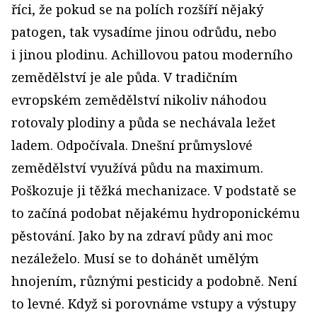
říci, že pokud se na polích rozšíří nějaký
patogen, tak vysadíme jinou odrůdu, nebo
i jinou plodinu. Achillovou patou moderního
zemědělství je ale půda. V tradičním
evropském zemědělství nikoliv náhodou
rotovaly plodiny a půda se nechávala ležet
ladem. Odpočívala. Dnešní průmyslové
zemědělství vy­užívá půdu na maximum.
Poškozuje ji těžká mechanizace. V podstatě se
to začíná podobat nějakému hydroponickému
pěstování. Jako by na zdraví půdy ani moc
nezáleželo. Musí se to dohánět umělým
hnojením, různými pesticidy a podobně. Není
to levné. Když si porovnáme vstupy a výstupy