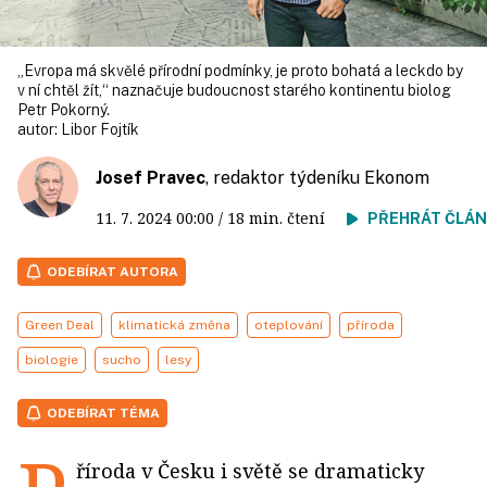
„Evropa má skvělé přírodní podmínky, je proto bohatá a leckdo by
v ní chtěl žít,“ naznačuje budoucnost starého kontinentu biolog
Petr Pokorný.
autor:
Libor Fojtík
Josef Pravec
, redaktor týdeníku Ekonom
11. 7. 2024
00:00
/ 18 min. čtení
PŘEHRÁT ČLÁ
ODEBÍRAT AUTORA
Green Deal
klimatická změna
oteplování
příroda
biologie
sucho
lesy
ODEBÍRAT TÉMA
říroda v Česku i světě se dramaticky