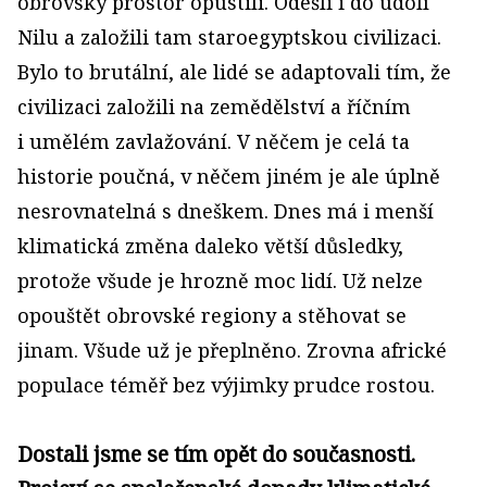
obrovský prostor opustili. Odešli i do údolí
Nilu a založili tam staroegyptskou civilizaci.
Bylo to brutální, ale lidé se adaptovali tím, že
civilizaci založili na zemědělství a říčním
i umělém zavlažování. V něčem je celá ta
historie poučná, v něčem jiném je ale úplně
nesrovnatelná s dneškem. Dnes má i menší
klimatická změna daleko větší důsledky,
protože všude je hrozně moc lidí. Už nelze
opouštět obrovské regiony a stěhovat se
jinam. Všude už je přeplněno. Zrovna africké
populace téměř bez výjimky prudce rostou.
Dostali jsme se tím opět do současnosti.