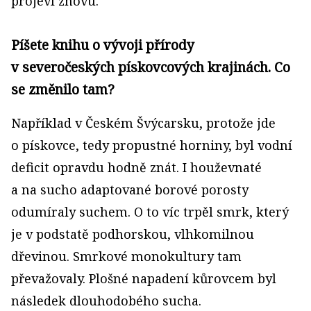
projeví znovu.
Píšete knihu o vývoji přírody
v severočeských pískovcových krajinách. Co
se změnilo tam?
Například v Českém Švýcarsku, protože jde
o pískovce, tedy propustné horniny, byl vodní
deficit opravdu hodně znát. I houževnaté
a na sucho adaptované borové porosty
odumíraly suchem. O to víc trpěl smrk, který
je v podstatě podhorskou, vlhkomilnou
dřevinou. Smrkové monokultury tam
převažovaly. Plošné napadení kůrovcem byl
následek dlouhodobého sucha.