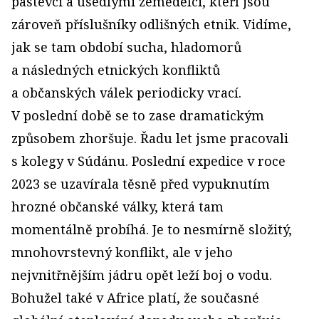
pastevci a usedlými zemědělci, kteří jsou
zároveň příslušníky odlišných etnik. Vidíme,
jak se tam období sucha, hladomorů
a následných etnických konfliktů
a občanských válek periodicky vrací.
V poslední době se to zase dramatickým
způsobem zhoršuje. Řadu let jsme pracovali
s kolegy v Súdánu. Poslední expedice v roce
2023 se uzavírala těsně před vypuknutím
hrozné občanské války, která tam
momentálně probíhá. Je to nesmírně složitý,
mnohovrstevný konflikt, ale v jeho
nejvnitřnějším jádru opět leží boj o vodu.
Bohužel také v Africe platí, že současné