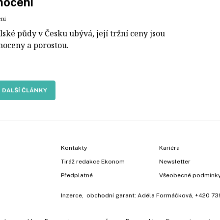
nocení
ení
ské půdy v Česku ubývá, její tržní ceny jsou
oceny a porostou.
DALŠÍ ČLÁNKY
Kontakty
Kariéra
Tiráž redakce Ekonom
Newsletter
Předplatné
Všeobecné podmínk
Inzerce
, obchodní garant:
Adéla Formáčková
,
+420 73