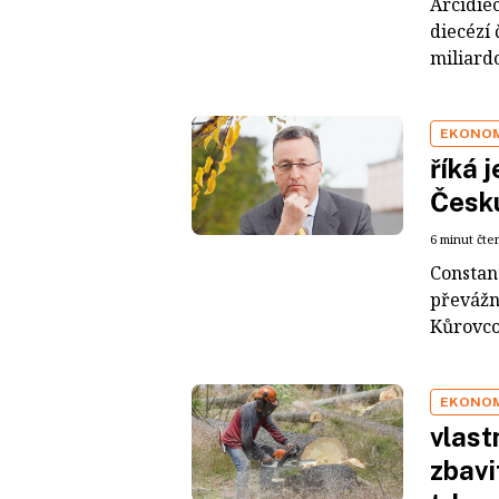
Arcidiec
diecézí
miliardo
EKONO
říká 
Česk
6 minut čte
Constan
převážn
Kůrovcov
EKONO
vlast
zbavi