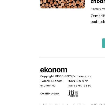
zhod
2 minuty čt
Zeměděl
podhodn
Copyright
©1996-2026
Economia, a.s.
Týdeník Ekonom
ISSN 1210-0714
ekonom.cz
ISSN 2787-9380
Certifikováno: