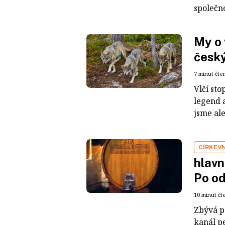
společno
My o 
česk
7 minut čte
Vlčí sto
legend 
jsme ale
CÍRKEVN
hlavn
Po od
10 minut čt
Zbývá p
kanál p