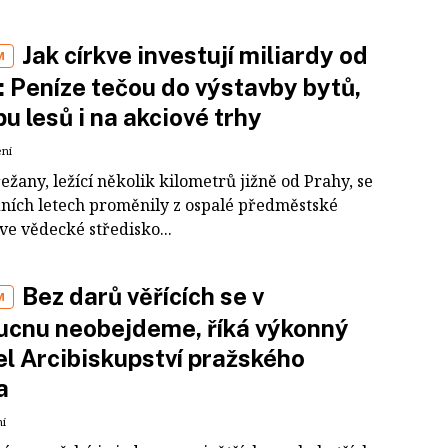
Jak církve investují miliardy od
M
: Peníze tečou do výstavby bytů,
u lesů i na akciové trhy
ení
ežany, ležící několik kilometrů jižně od Prahy, se
dních letech proměnily z ospalé předměstské
ve vědecké středisko...
Bez darů věřících se v
M
ucnu neobejdeme, říká výkonný
el Arcibiskupství pražského
a
ní