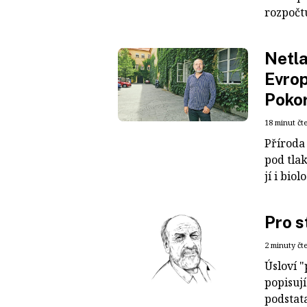
rozpočtu
Netla
Evrop
Poko
18 minut čt
Příroda
pod tla
jí i bio
Pro s
2 minuty čt
Úsloví "
popisuj
podstata