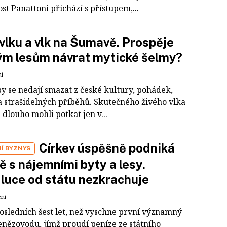
st Panattoni přichází s přístupem,...
vlku a vlk na Šumavě. Prospěje
ým lesům návrat mytické šelmy?
ní
py se nedají smazat z české kultury, pohádek,
a strašidelných příběhů. Skutečného živého vlka
 dlouho mohli potkat jen v...
Církev úspěšně podniká
Í BYZNYS
ě s nájemními byty a lesy.
luce od státu nezkrachuje
ení
osledních šest let, než vyschne první významný
enězovodu, jímž proudí peníze ze státního