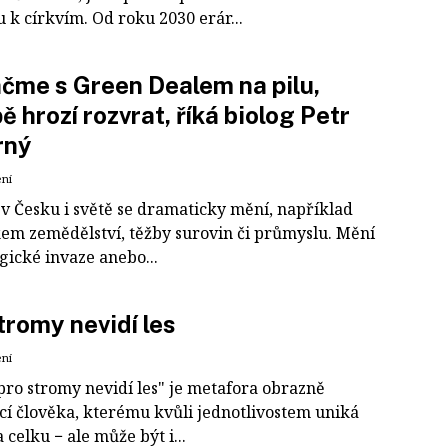
 k církvím. Od roku 2030 erár...
čme s Green Dealem na pilu,
ě hrozí rozvrat, říká biolog Petr
rný
ení
 v Česku i světě se dramaticky mění, například
kem zemědělství, těžby surovin či průmyslu. Mění
logické invaze anebo...
tromy nevidí les
ení
pro stromy nevidí les" je metafora obrazně
ící člověka, kterému kvůli jednotlivostem uniká
 celku − ale může být i...