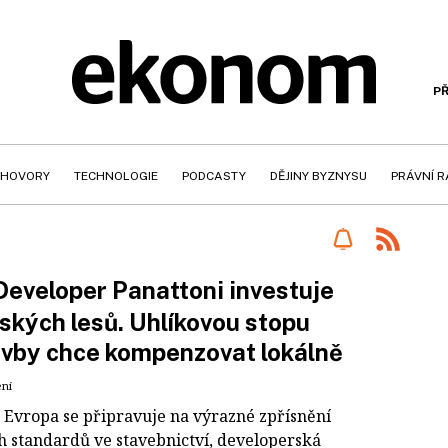
PŘ
HOVORY
TECHNOLOGIE
PODCASTY
DĚJINY BYZNYSU
PRÁVNÍ 
Developer Panattoni investuje
ských lesů. Uhlíkovou stopu
vby chce kompenzovat lokálně
ení
 Evropa se připravuje na výrazné zpřísnění
h standardů ve stavebnictví, developerská