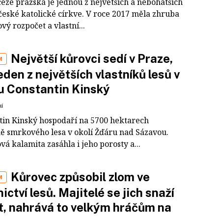
éze pražská je jednou z největších a nebohatších
 české katolické církve. V roce 2017 měla zhruba
vý rozpočet a vlastní...
Největší kůrovci sedí v Praze,
M
jeden z největších vlastníků lesů v
u Constantin Kinský
ní
tin Kinský hospodaří na 5700 hektarech
ě smrkového lesa v okolí Žďáru nad Sázavou.
á kalamita zasáhla i jeho porosty a...
Kůrovec způsobil zlom ve
M
nictví lesů. Majitelé se jich snaží
t, nahrává to velkým hráčům na