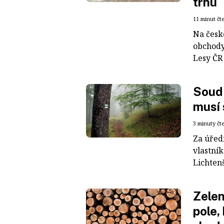
trhu
11 minut čt
Na česk
obchody
Lesy ČR 
Soud 
musí 
3 minuty čt
Za úředn
vlastník
Lichtenš
Zelen
pole,