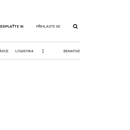
EDPLAŤTE SI
PŘIHLASTE SE
BENATIVE
RÁDCE
LOGISTIKA