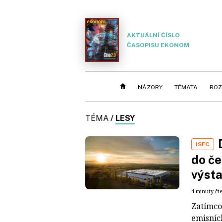
AKTUÁLNÍ ČÍSLO
ČASOPISU EKONOM
NÁZORY
TÉMATA
ROZ
TÉMA
/
LESY
ISFC
do če
výsta
4 minuty čt
Zatímco
emisníc