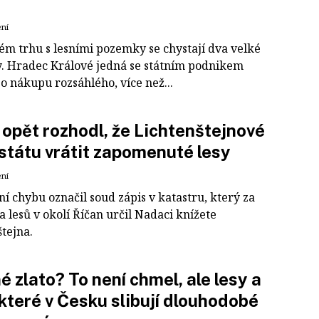
ení
ém trhu s lesními pozemky se chystají dva velké
. Hradec Králové jedná se státním podnikem
o nákupu rozsáhlého, více než...
opět rozhodl, že Lichtenštejnové
státu vrátit zapomenuté lesy
ení
í chybu označil soud zápis v katastru, který za
a lesů v okolí Říčan určil Nadaci knížete
tejna.
é zlato? To není chmel, ale lesy a
 které v Česku slibují dlouhodobé