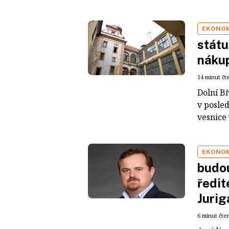
EKONO
státu
nákup
14 minut čt
Dolní Bř
v posle
vesnice 
EKONO
budo
ředit
Jurig
6 minut čte