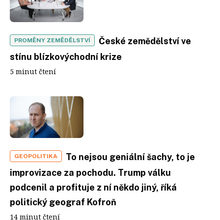
České zemědělství ve
PROMĚNY ZEMĚDĚLSTVÍ
stínu blízkovýchodní krize
5 minut čtení
To nejsou geniální šachy, to je
GEOPOLITIKA
improvizace za pochodu. Trump válku
podcenil a profituje z ní někdo jiný, říká
politický geograf Kofroň
14 minut čtení