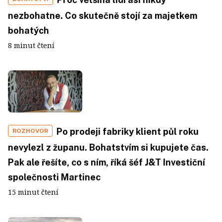
nezbohatne. Co skutečně stojí za majetkem
bohatých
8 minut čtení
Po prodeji fabriky klient půl roku
ROZHOVOR
nevylezl z županu. Bohatstvím si kupujete čas.
Pak ale řešíte, co s ním, říká šéf J&T Investiční
společnosti Martinec
15 minut čtení