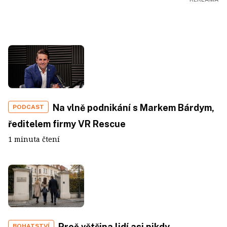
Na vlně podnikání s Markem Bárdym,
PODCAST
ředitelem firmy VR Rescue
1 minuta čtení
Proč většina lidí asi nikdy
BOHATSTVÍ