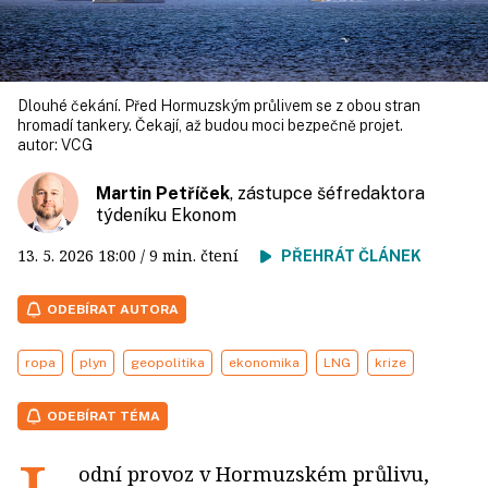
Dlouhé čekání. Před Hormuzským průlivem se z obou stran
hromadí tankery. Čekají, až budou moci bezpečně projet.
autor:
VCG
Martin Petříček
, zástupce šéfredaktora
týdeníku Ekonom
13. 5. 2026
18:00
/ 9 min. čtení
PŘEHRÁT ČLÁNEK
ODEBÍRAT AUTORA
ropa
plyn
geopolitika
ekonomika
LNG
krize
ODEBÍRAT TÉMA
odní provoz v Hormuzském průlivu,