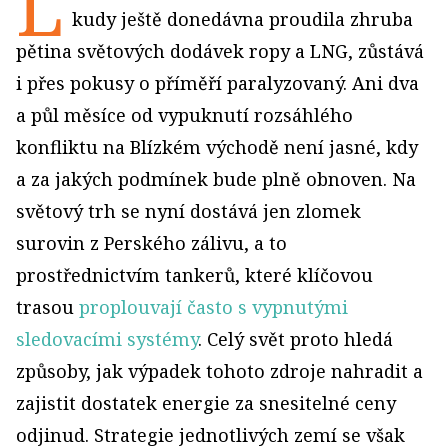
L
kudy ještě donedávna proudila zhruba
pětina světových dodávek ropy a LNG, zůstává
i přes pokusy o příměří paralyzovaný. Ani dva
a půl měsíce od vypuknutí rozsáhlého
konfliktu na Blízkém východě není jasné, kdy
a za jakých podmínek bude plně obnoven. Na
světový trh se nyní dostává jen zlomek
surovin z Perského zálivu, a to
prostřednictvím tankerů, které klíčovou
trasou
proplouvají často s vypnutými
sledovacími systémy
. Celý svět proto hledá
způsoby, jak výpadek tohoto zdroje nahradit a
zajistit dostatek energie za snesitelné ceny
odjinud. Strategie jednotlivých zemí se však