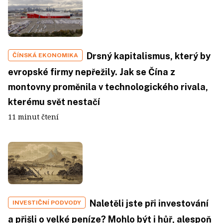
Drsný kapitalismus, který by
ČÍNSKÁ EKONOMIKA
evropské firmy nepřežily. Jak se Čína z
montovny proměnila v technologického rivala,
kterému svět nestačí
11 minut čtení
Naletěli jste při investování
INVESTIČNÍ PODVODY
a přišli o velké peníze? Mohlo být i hůř, alespoň