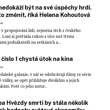
nedokáží být na své úspěchy hrdí.
to změnit, říká Helena Kohoutová
ení
 v propojování lidí, zejména těch z českého
 Loni si potřásla rukou s více než třemi
ami podnikatelů na setkáních a...
 číslo 1 chystá útok na kina
ení
daleké galaxie, v níž se odehrávají filmy ze série
války, se opět přibližuje divákům a jejich
ám. Poté co jeho autor...
a Hvězdy smrti by stála několik