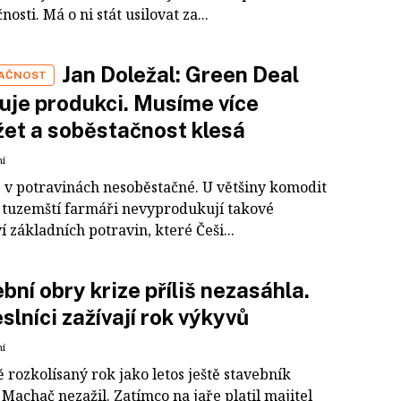
nosti. Má o ni stát usilovat za...
Jan Doležal: Green Deal
AČNOST
je produkci. Musíme více
et a soběstačnost klesá
ní
e v potravinách nesoběstačné. U většiny komodit
že tuzemští farmáři nevyprodukují takové
 základních potravin, které Češi...
bní obry krize příliš nezasáhla.
lníci zažívají rok výkyvů
ní
rozkolísaný rok jako letos ještě stavebník
Machač nezažil. Zatímco na jaře platil majitel