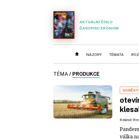
AKTUÁLNÍ ČÍSLO
ČASOPISU EKONOM
NÁZORY
TÉMATA
ROZ
TÉMA
/
PRODUKCE
SOBĚST
oteví
klesa
8 minut čte
Pandemi
válka n