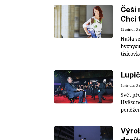
Češi 
Chci 
15 minut čt
Našla se
byznysu.
tisícovk
Lupič
1 minuta čt
Svět pře
Hvězdné 
peněženk
Výrob