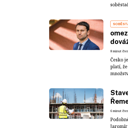
soběstač
SOBĚST
omezu
dováž
8 minut čte
Česko j
platí, 
množství
Stave
Řemes
6 minut čte
Podobně 
Jaromír 