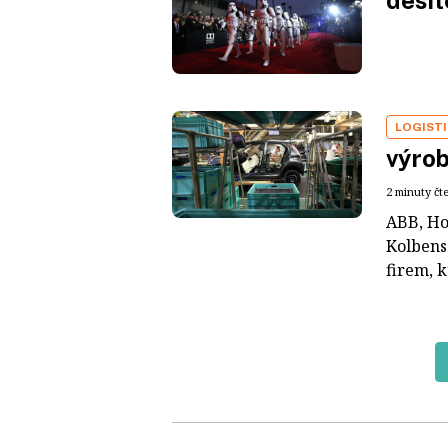
desít
LOGIST
výrob
2 minuty čt
ABB, Ho
Kolbensc
firem, k