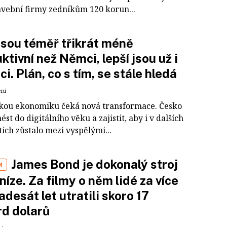
avební firmy zedníkům 120 korun...
jsou téměř třikrát méně
ktivní než Němci, lepší jsou už i
ci. Plán, co s tím, se stále hledá
ení
ou ekonomiku čeká nová transformace. Česko
st do digitálního věku a zajistit, aby i v dalších
tích zůstalo mezi vyspělými...
James Bond je dokonalý stroj
M
níze. Za filmy o něm lidé za více
adesát let utratili skoro 17
rd dolarů