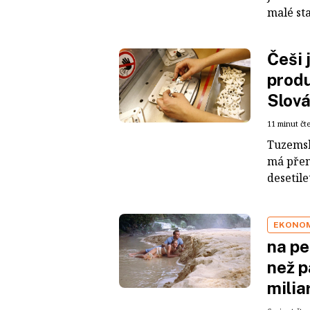
malé st
Češi 
produ
Slová
11 minut čt
Tuzemsk
má přené
desetile
EKONO
na pe
než p
milia