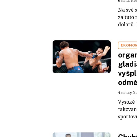
6 minut čte
Na své s
za tuto 
dolarů.
EKONO
orga
gladi
vyšpl
odměn
4 minuty čt
Vysoké 
takzvan
sportovn