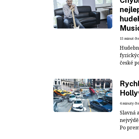
Chybí
nejle
hudeb
Musi
15 minut čt
Hudební
fyzickýc
české po
Rychl
Holly
4 minuty čt
Slavná a
nejvýdě
Po premi