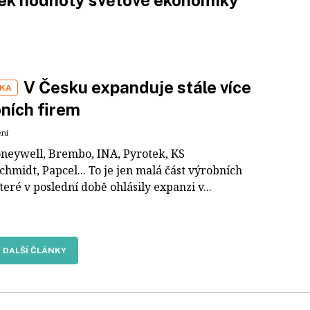
ek hodnoty světové ekonomiky
V Česku expanduje stále více
IKA
ních firem
ení
neywell, Brembo, INA, Pyrotek, KS
hmidt, Papcel... To je jen malá část výrobních
teré v poslední době ohlásily expanzi v...
DALŠÍ ČLÁNKY