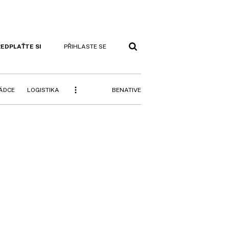
EDPLAŤTE SI
PŘIHLASTE SE
BENATIVE
RÁDCE
LOGISTIKA