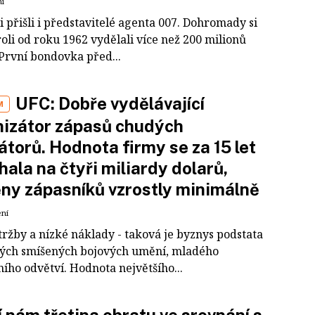
ní
i přišli i představitelé agenta 007. Dohromady si
roli od roku 1962 vydělali více než 200 milionů
 První bondovka před...
UFC: Dobře vydělávající
M
nizátor zápasů chudých
átorů. Hodnota firmy se za 15 let
hala na čtyři miliardy dolarů,
y zápasníků vzrostly minimálně
ení
tržby a nízké náklady - taková je byznys podstata
ých smíšených bojových umění, mladého
ího odvětví. Hodnota největšího...