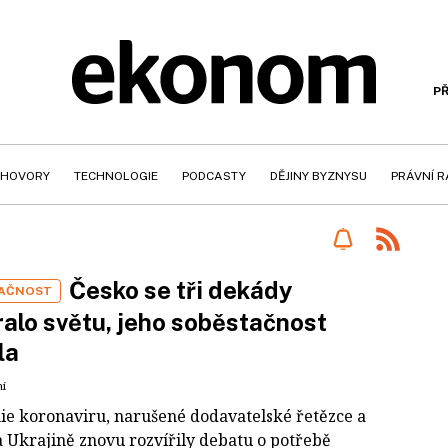
PŘ
HOVORY
TECHNOLOGIE
PODCASTY
DĚJINY BYZNYSU
PRÁVNÍ 
Česko se tři dekády
AČNOST
ralo světu, jeho soběstačnost
la
ní
e koronaviru, narušené dodavatelské řetězce a
a Ukrajině znovu rozvířily debatu o potřebě