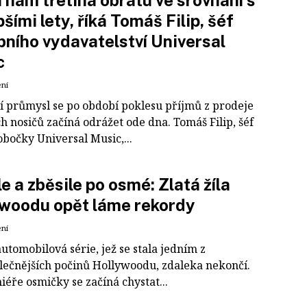
 nám třetina obratu ve srovnání s
pšími lety, říká Tomáš Filip, šéf
ního vydavatelství Universal
c
ení
 průmysl se po období poklesu příjmů z prodeje
h nosičů začíná odrážet ode dna. Tomáš Filip, šéf
bočky Universal Music,...
e a zběsile po osmé: Zlatá žíla
woodu opět láme rekordy
ení
utomobilová série, jež se stala jedním z
lečnějších počinů Hollywoodu, zdaleka nekončí.
éře osmičky se začíná chystat...