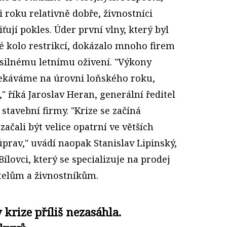
i roku relativně dobře, živnostníci
ťují pokles. Úder první vlny, který byl
 kolo restrikcí, dokázalo mnoho firem
 silnému letnímu oživení. "Výkony
čekáváme na úrovni loňského roku,
" říká Jaroslav Heran, generální ředitel
stavební firmy. "Krize se začíná
začali být velice opatrní ve větších
úprav," uvádí naopak Stanislav Lipinský,
Bílovci, který se specializuje na prodej
elům a živnostníkům.
 krize příliš nezasáhla.