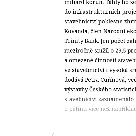
miliard korun. Táhly ho ze
do infrastrukturních proje
stavebnictví poklesne zhr
Kovanda, člen Národní ek
Trinity Bank. Jen počet za
meziročně snížil o 29,5 p
a omezené činnosti staveb
ve stavebnictví i vysoká s
dodává Petra Cuřínová, ved
výstavby Českého statistic
stavebnictví zaznamenalo v
o pětinu více než například