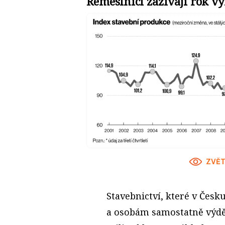
Řemeslníci zažívají rok v
ZVĚT
Stavebnictví, které v Čes
a osobám samostatně výděl