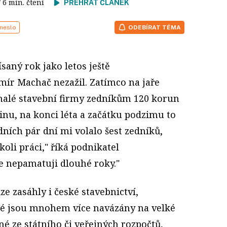
/ 6 min. čtení
PŘEHRÁT ČLÁNEK
meslo
ODEBÍRAT TÉMA
saný rok jako letos ještě
mír Machač nezažil. Zatímco na jaře
 malé stavební firmy zedníkům 120 korun
inu, na konci léta a začátku podzimu to
dních pár dní mi volalo šest zedníků,
oli práci," říká podnikatel
e nepamatuji dlouhé roky."
e zasáhly i české stavebnictví,
eré jsou mnohem více navázány na velké
é ze státního či veřejných rozpočtů,