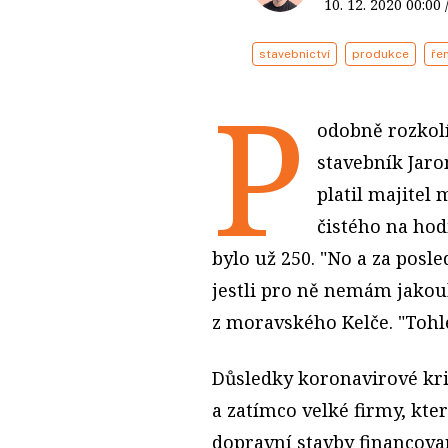
10. 12. 2020
00:00
stavebnictví
produkce
ře
P
odobně rozkolí
stavebník Jaro
platil majitel
čistého na hod
bylo už 250. "No a za posle
jestli pro ně nemám jakouk
z moravského Kelče. "Tohl
Důsledky koronavirové kriz
a zatímco velké firmy, kt
dopravní stavby financovan