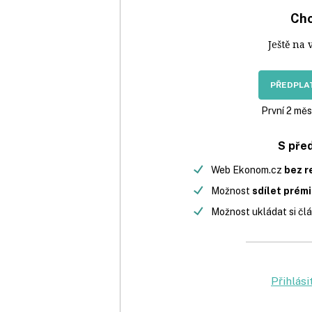
Chc
Ještě na 
PŘEDPLAT
První 2 měs
S pře
Web Ekonom.cz
bez r
Možnost
sdílet prém
Možnost ukládat si člá
Přihlási