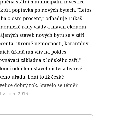
jména státní a municipální investice
ktů i poptávka po nových bytech. "Letos
uba o osm procent," odhaduje Lukáš
onomické rady vlády a hlavní ekonom
hájených staveb nových bytů se v září
rocenta. "Kromě nemocnosti, karantény
ních úřadů má vliv na pokles
rovnávací základna z loňského září,"
oucí oddělení stavebnictví a bytové
kého úřadu. Loni totiž české
elice dobrý rok. Stavělo se téměř
 v roce 2015.