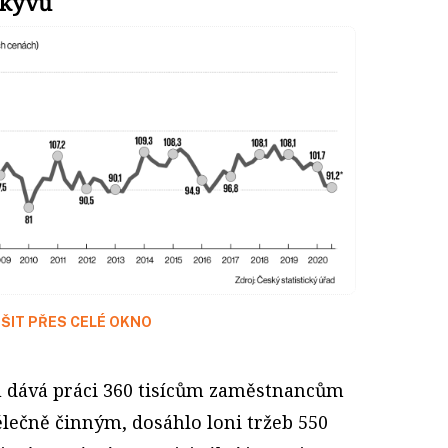
ýkyvů
ŠIT PŘES CELÉ OKNO
ku dává práci 360 tisícům zaměstnancům
ečně činným, dosáhlo loni tržeb 550