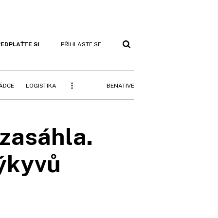
EDPLAŤTE SI
PŘIHLASTE SE
BENATIVE
RÁDCE
LOGISTIKA
ezasáhla.
výkyvů