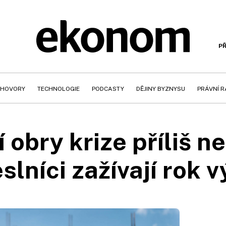
PŘ
HOVORY
TECHNOLOGIE
PODCASTY
DĚJINY BYZNYSU
PRÁVNÍ 
 obry krize příliš n
lníci zažívají rok 