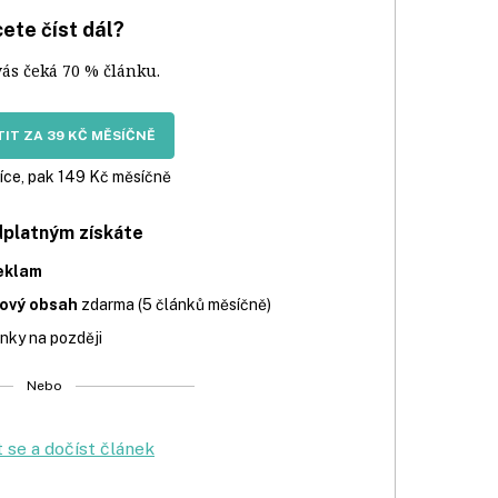
ete číst dál?
vás čeká 70 % článku.
IT ZA 39 KČ MĚSÍČNĚ
íce, pak 149 Kč měsíčně
dplatným získáte
eklam
iový obsah
zdarma (5 článků měsíčně)
nky na později
Nebo
t se a dočíst článek