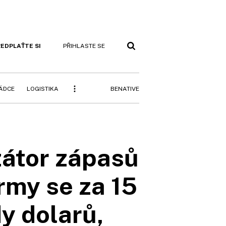
EDPLAŤTE SI
PŘIHLASTE SE
BENATIVE
RÁDCE
LOGISTIKA
zátor zápasů
rmy se za 15
dy dolarů,