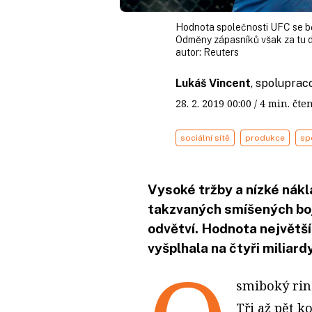
Hodnota společnosti UFC se běh
Odměny zápasníků však za tu d
autor:
Reuters
Lukáš Vincent
, spoluprac
28. 2. 2019
00:00
/ 4 min. č
sociální sítě
produkce
sp
Vysoké tržby a nízké nákl
takzvaných smíšených bo
odvětví. Hodnota největš
vyšplhala na čtyři miliard
smiboký ring
Tři až pět k