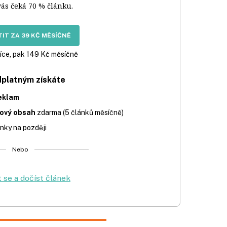
vás čeká 70 % článku.
IT ZA 39 KČ MĚSÍČNĚ
íce, pak 149 Kč měsíčně
dplatným získáte
eklam
iový obsah
zdarma (5 článků měsíčně)
nky na později
Nebo
t se a dočíst článek