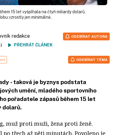
em 15 let vyšplhala na čtyři miliardy dolarů.
obu vzrostly jen minimálně.
ovník redakce
ODEBÍRAT AUTORA
tení
PŘEHRÁT ČLÁNEK
ort
ODEBÍRAT TÉMA
ady - taková je byznys podstata
jových umění, mladého sportovního
ího pořadatele zápasů během 15 let
y dolarů.
, muž proti muži, žena proti ženě.
ol po třech až pěti minutách. Povoleno je