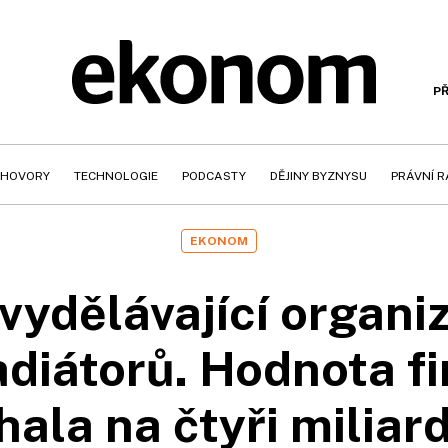
PŘ
HOVORY
TECHNOLOGIE
PODCASTY
DĚJINY BYZNYSU
PRÁVNÍ 
EKONOM
vydělávající organi
diátorů. Hodnota fi
hala na čtyři miliar