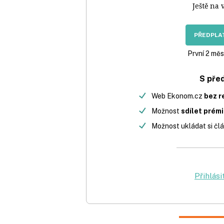
Ještě na 
PŘEDPLAT
První 2 měs
S pře
Web Ekonom.cz
bez r
Možnost
sdílet prém
Možnost ukládat si člá
Přihlási