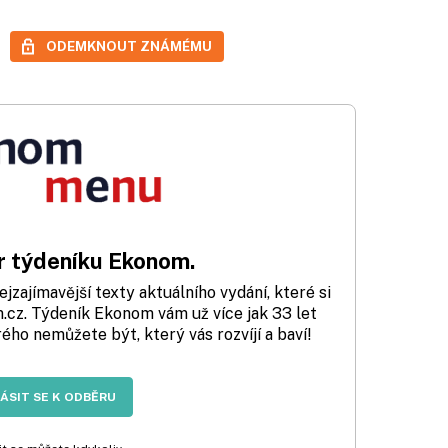
ODEMKNOUT ZNÁMÉMU
 týdeníku Ekonom.
zajímavější texty aktuálního vydání, které si
cz. Týdeník Ekonom vám už více jak 33 let
rého nemůžete být, který vás rozvíjí a baví!
LÁSIT SE K ODBĚRU