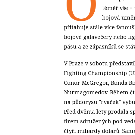
O
téměř vše − 
bojová uměn
přitahuje stále více fanou
bojové galavečery nebo lig
pásu a ze zápasníků se stáv
V Praze v sobotu představ
Fighting Championship (UFC
Conor McGregor, Ronda Ro
Nurmagomedov. Během čtvr
na půdorysu "rvaček" vybu
Před dvěma lety prodala s
firem sdružených pod ved
čtyři miliardy dolarů. Sam