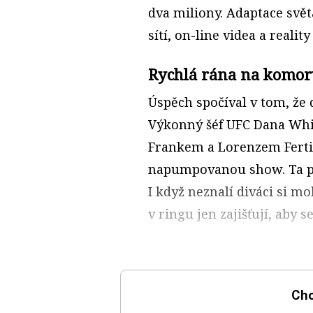
dva miliony. Adaptace svě
sítí, on-line videa a realit
Rychlá rána na komo
Úspěch spočíval v tom, že d
Výkonný šéf UFC Dana White
Frankem a Lorenzem Fertit
napumpovanou show. Ta př
I když neznalí diváci si m
v ringu jen zajišťují, aby s
Chc