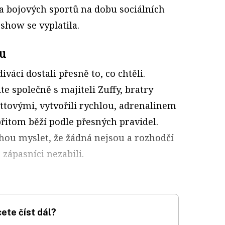
ta bojových sportů na dobu sociálních
y show se vyplatila.
ru
iváci dostali přesně to, co chtěli.
 společně s majiteli Zuffy, bratry
tovými, vytvořili rychlou, adrenalinem
itom běží podle přesných pravidel.
ohou myslet, že žádná nejsou a rozhodčí
e zápasníci nezabili.
ete číst dál?