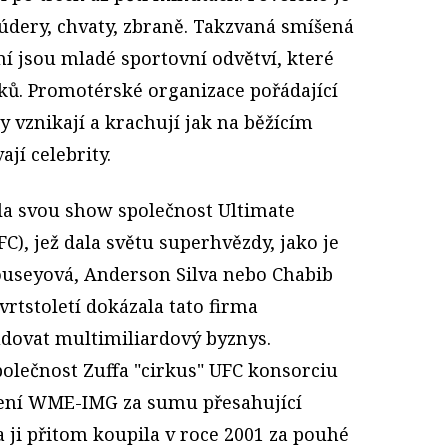
údery, chvaty, zbraně. Takzvaná smíšená
í jsou mladé sportovní odvětví, které
šků. Promotérské organizace pořádající
y vznikají a krachují jak na běžícím
ají celebrity.
ila svou show společnost Ultimate
), jež dala světu superhvězdy, jako je
useyová, Anderson Silva nebo Chabib
tstoletí dokázala tato firma
dovat multimiliardový byznys.
polečnost Zuffa "cirkus" UFC konsorciu
ení WME-IMG za sumu přesahující
a ji přitom koupila v roce 2001 za pouhé