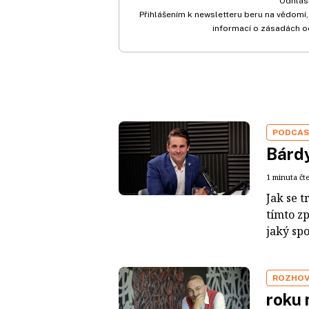
Odhlási
Přihlášením k newsletteru beru na vědomí,
informací o zásadách o
PODCA
Bárdy
1 minuta čt
Jak se t
tímto z
jaký sp
ROZHO
roku 