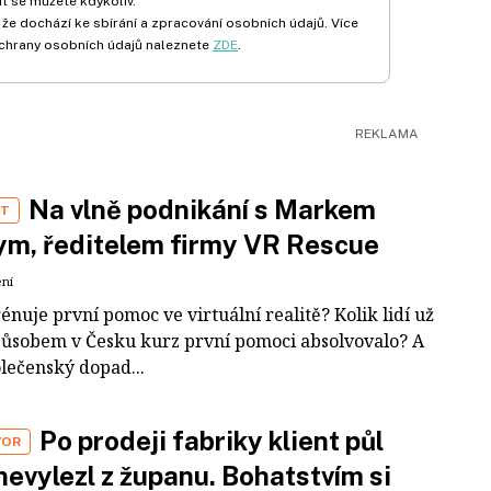
t se můžete kdykoliv.
 že dochází ke sbírání a zpracování osobních údajů. Více
chrany osobních údajů naleznete
ZDE
.
Na vlně podnikání s Markem
ST
m, ředitelem firmy VR Rescue
ení
rénuje první pomoc ve virtuální realitě? Kolik lidí už
působem v Česku kurz první pomoci absolvovalo? A
olečenský dopad...
Po prodeji fabriky klient půl
VOR
nevylezl z županu. Bohatstvím si