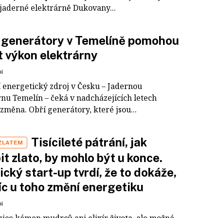
 jaderné elektrárně Dukovany...
 generátory v Temelíně pomohou
t výkon elektrárny
ní
í energetický zdroj v Česku – Jadernou
rnu Temelín – čeká v nadcházejících letech
změna. Obří generátory, které jsou...
Tisícileté pátrání, jak
 ZLATEM
it zlato, by mohlo být u konce.
cký start-up tvrdí, že to dokáže,
íc u toho změní energetiku
ní