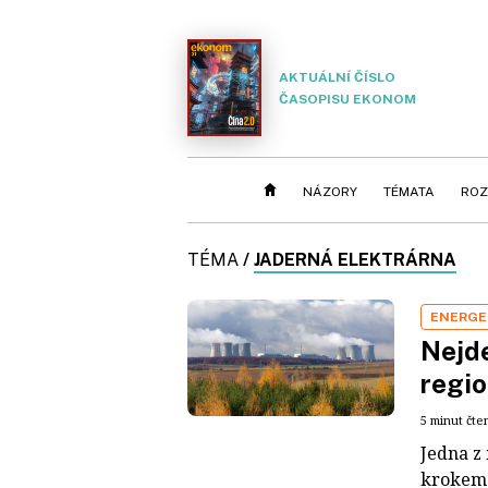
AKTUÁLNÍ ČÍSLO
ČASOPISU EKONOM
NÁZORY
TÉMATA
ROZ
TÉMA
/
JADERNÁ ELEKTRÁRNA
ENERGE
Nejde
regi
5 minut čte
Jedna z 
krokem 