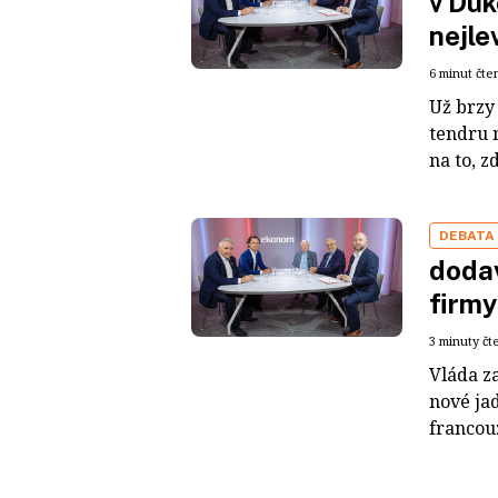
v Du
nejle
6 minut čte
Už brzy 
tendru 
na to, z
DEBATA
dodav
firmy
3 minuty čt
Vláda za
nové ja
francou