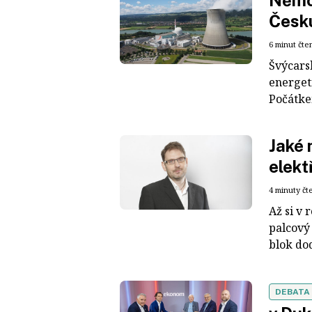
Němci
Česku
6 minut čte
Švýcars
energet
Počátke
Jaké 
elekt
4 minuty čt
Až si v 
palcový
blok dod
DEBATA