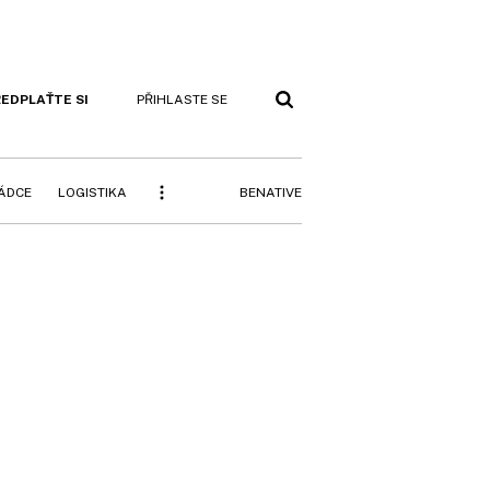
EDPLAŤTE SI
PŘIHLASTE SE
BENATIVE
RÁDCE
LOGISTIKA