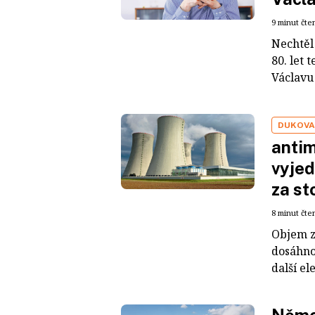
9 minut čte
Nechtěl 
80. let 
Václavu 
DUKOV
antim
vyjed
za st
8 minut čte
Objem z
dosáhnou
další el