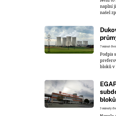
Není to
naplní j
našel zp
Duko
průmy
7 minut čte
Podpis 
prefero
bloků v 
EGAP 
subd
bloků
3 minuty čt