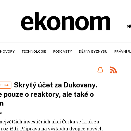
PŘ
HOVORY
TECHNOLOGIE
PODCASTY
DĚJINY BYZNYSU
PRÁVNÍ 
Skrytý účet za Dukovany.
TIKA
 pouze o reaktory, ale také o
on
ní
největších investičních akcí Česka se krok za
rozjíždí. Příprava na výstavbu dvojice nových