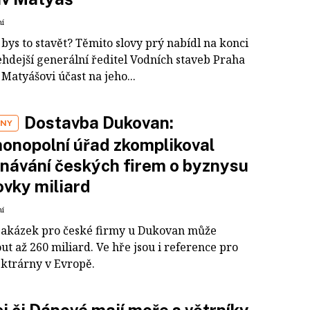
ní
bys to stavět? Těmito slovy prý nabídl na konci
tehdejší generální ředitel Vodních staveb Praha
Matyášovi účast na jeho...
Dostavba Dukovan:
ANY
onopolní úřad zkomplikoval
návání českých firem o byznysu
ovky miliard
ní
akázek pro české firmy u Dukovan může
t až 260 miliard. Ve hře jsou i reference pro
ektrárny v Evropě.