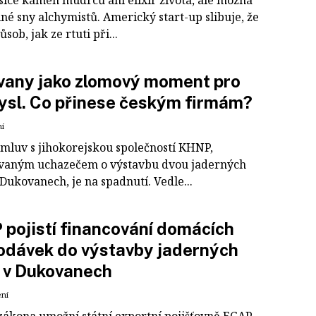
 sice kámen mudrců ani elixír života, ale možná
iné sny alchymistů. Americký start-up slibuje, že
ůsob, jak ze rtuti při...
vany jako zlomový moment pro
sl. Co přinese českým firmám?
ní
smluv s jihokorejskou společností KHNP,
vaným uchazečem o výstavbu dvou jaderných
Dukovanech, je na spadnutí. Vedle...
pojistí financování domácích
odávek do výstavby jaderných
 v Dukovanech
ení