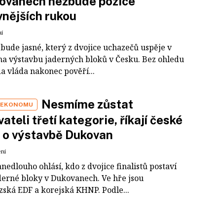
kovanech nezbude pozice
vnějších rukou
ní
bude jasné, který z dvojice uchazečů uspěje v
na výstavbu jaderných bloků v Česku. Bez ohledu
da vláda nakonec pověří...
Nesmíme zůstat
 EKONOMU
ateli třetí kategorie, říkají české
 o výstavbě Dukovan
ení
nedlouho ohlásí, kdo z dvojice finalistů postaví
derné bloky v Dukovanech. Ve hře jsou
zská EDF a korejská KHNP. Podle...