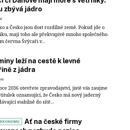
 či Dánové mají moře s větrníky.
 zbývá jádro
ní
ko a Česko jsou dost rozdílné země. Pokud jde o
iku, mají toho ale překvapivě mnoho společného.
m června Švýcaři v...
miny leží na cestě k levné
řině z jádra
ení
roce 2036 otevřete zpravodajství, jistě vás zaujme
 titulek oznamující, že Česko má nový jaderný
ávající stabilně do sítě...
Ať na české firmy
 EKONOMU