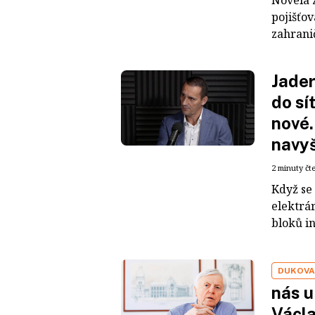
Novela 
pojišťo
zahrani
Jader
do sí
nové
navy
2 minuty čt
Když se 
elektrá
bloků i
DUKOV
nás u
Václ