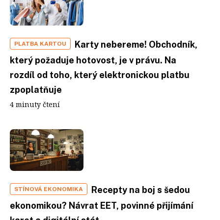
Karty nebereme! Obchodník,
PLATBA KARTOU
který požaduje hotovost, je v právu. Na
rozdíl od toho, který elektronickou platbu
zpoplatňuje
4 minuty čtení
Recepty na boj s šedou
STÍNOVÁ EKONOMIKA
ekonomikou? Návrat EET, povinné přijímání