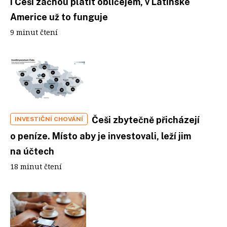
I Češi začnou platit obličejem, v Latinské
Americe už to funguje
9 minut čtení
Češi zbytečně přicházejí
INVESTIČNÍ CHOVÁNÍ
o peníze. Místo aby je investovali, leží jim
na účtech
18 minut čtení