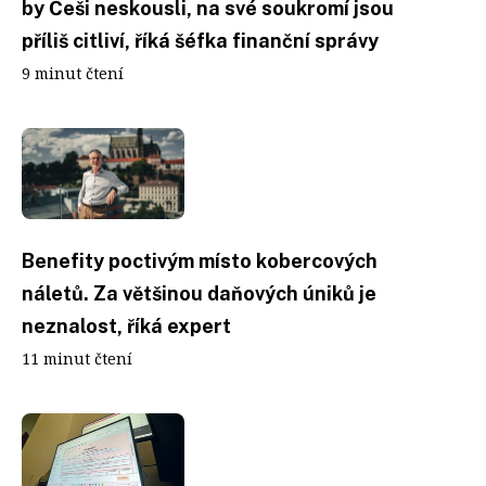
by Češi neskousli, na své soukromí jsou
příliš citliví, říká šéfka finanční správy
9 minut čtení
Benefity poctivým místo kobercových
náletů. Za většinou daňových úniků je
neznalost, říká expert
11 minut čtení