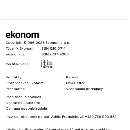
Copyright
©1996-2026
Economia, a.s.
Týdeník Ekonom
ISSN 1210-0714
ekonom.cz
ISSN 2787-9380
Certifikováno:
Kontakty
Kariéra
Tiráž redakce Ekonom
Newsletter
Předplatné
Všeobecné podmínky
Prohlášení o cookies
Nastavení soukromí
Ochrana osobních údajů
Inzerce
, obchodní garant:
Adéla Formáčková
,
+420 739 500 832
Jakékoliv užití obsahu, včetně převzetí článků, je bez souhlasu