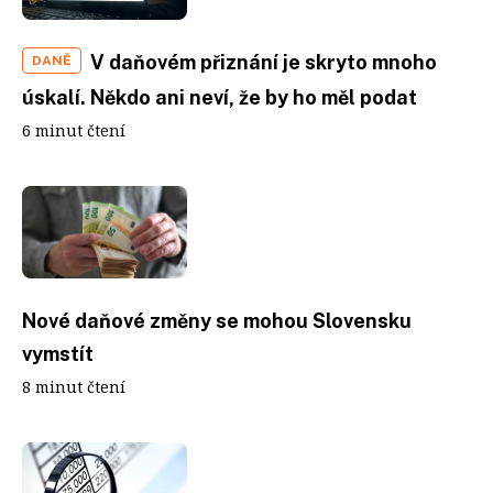
V daňovém přiznání je skryto mnoho
DANĚ
úskalí. Někdo ani neví, že by ho měl podat
6 minut čtení
Nové daňové změny se mohou Slovensku
vymstít
8 minut čtení