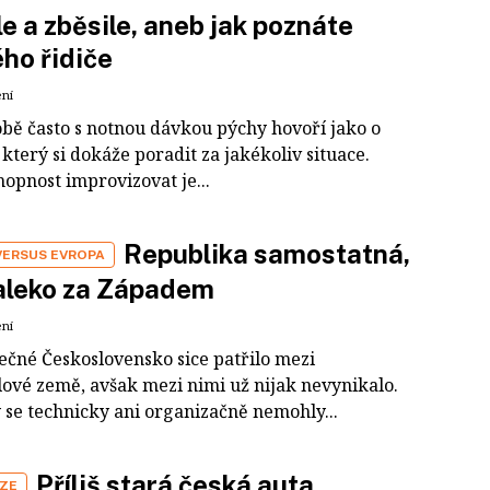
e a zběsile, aneb jak poznáte
ho řidiče
ení
obě často s notnou dávkou pýchy hovoří jako o
který si dokáže poradit za jakékoliv situace.
opnost improvizovat je...
Republika samostatná,
VERSUS EVROPA
aleko za Západem
ení
ečné Československo sice patřilo mezi
ové země, avšak mezi nimi už nijak nevynikalo.
 se technicky ani organizačně nemohly...
Příliš stará česká auta
IZE