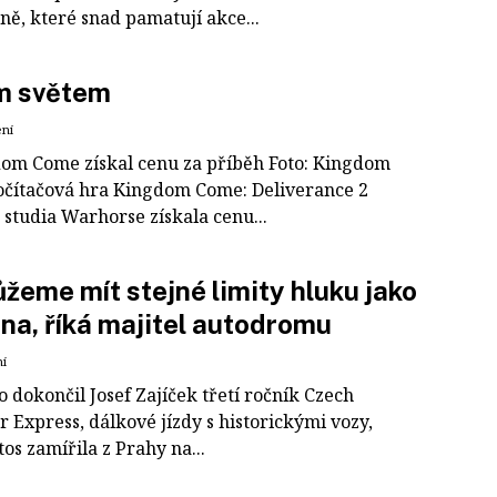
ně, které snad pamatují akce...
m světem
ení
dom Come získal cenu za příběh Foto: Kingdom
čítačová hra King­dom Come: Deliverance 2
 studia Warhorse získala cenu...
eme mít stejné limity hluku jako
na, říká majitel autodromu
ní
 dokončil Josef Zajíček třetí ročník Czech
 Express, dálkové jízdy s historickými vozy,
tos zamířila z Prahy na...