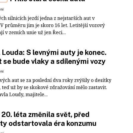
ení
ch silnicích jezdí jedna z nejstarších aut v
V průměru jim je skoro 16 let. Letitější vozový
í v zemích unie už jen Řeci...
 Louda: S levnými auty je konec.
t se bude vlaky a sdílenými vozy
ení
ých aut se za poslední dva roky zvýšily o desítky
 teď už by se skokové zdražování mělo zastavit.
vla Loudy, majitele...
 20. léta změnila svět, před
ety odstartovala éra konzumu