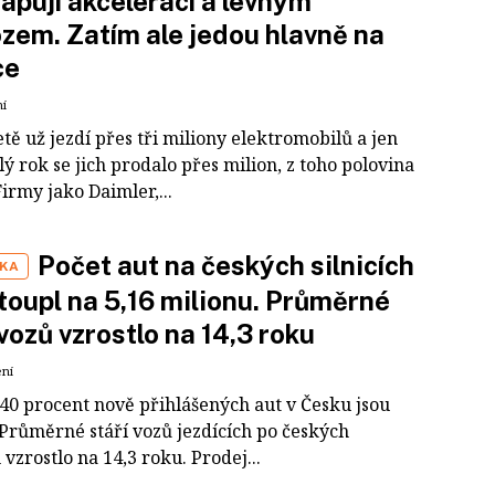
apují akcelerací a levným
zem. Zatím ale jedou hlavně na
ce
ní
tě už jezdí přes tři miliony elektromobilů a jen
ý rok se jich prodalo přes milion, z toho polovina
Firmy jako Daimler,...
Počet aut na českých silnicích
IKA
stoupl na 5,16 milionu. Průměrné
 vozů vzrostlo na 14,3 roku
ení
40 procent nově přihlášených aut v Česku jsou
 Průměrné stáří vozů jezdících po českých
h vzrostlo na 14,3 roku. Prodej...