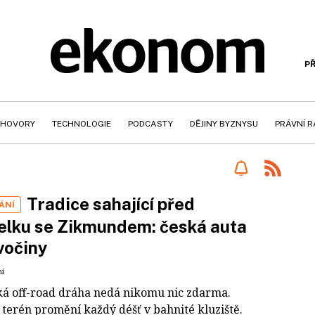
PŘ
HOVORY
TECHNOLOGIE
PODCASTY
DĚJINY BYZNYSU
PRÁVNÍ 
Tradice sahající před
ÁNÍ
elku se Zikmundem: česká auta
vočiny
ní
ká off-road dráha nedá nikomu nic zdarma.
 terén promění každý déšť v bahnité kluziště.