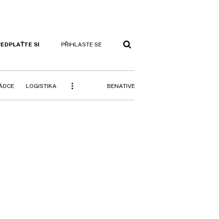
EDPLAŤTE SI
PŘIHLASTE SE
BENATIVE
RÁDCE
LOGISTIKA