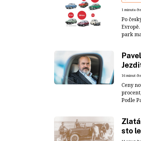
1 minuta čt
Po český
Evropě. 
park maj
Pavel
Jezdi
16 minut čt
Ceny nov
procent,
Podle Pa
Zlatá
sto l