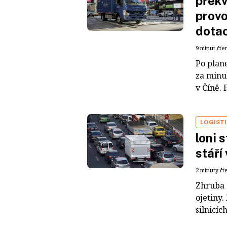
překv
provo
dota
9 minut čte
Po plane
za minul
v Číně. 
LOGIST
loni 
stáří
2 minuty čt
Zhruba 
ojetiny.
silnicíc