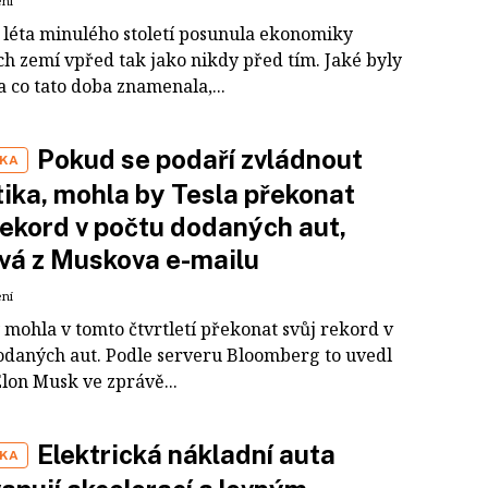
ení
 léta minulého století posunula ekonomiky
ch zemí vpřed tak jako nikdy před tím. Jaké byly
a co tato doba znamenala,...
Pokud se podaří zvládnout
IKA
tika, mohla by Tesla překonat
rekord v počtu dodaných aut,
vá z Muskova e-mailu
ení
 mohla v tomto čtvrtletí překonat svůj rekord v
odaných aut. Podle serveru Bloomberg to uvedl
 Elon Musk ve zprávě...
Elektrická nákladní auta
IKA