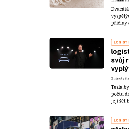
11 minut čt
Dvacátá
vyspělý
příčiny 
LOGIST
logis
svůj 
vyplý
2 minuty čt
Tesla by
počtu d
její šéf
LOGIST