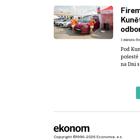
Firem
Kunět
odbor
1 minuta čt
Pod Kuně
pošesté
na Dni s
Copyright
©1996-2026
Economia, a.s.