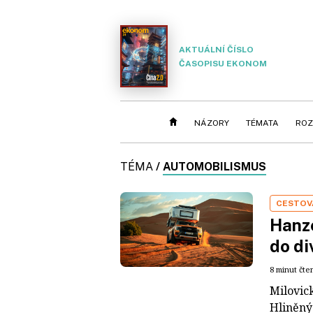
AKTUÁLNÍ ČÍSLO
ČASOPISU EKONOM
NÁZORY
TÉMATA
ROZ
TÉMA
/
AUTOMOBILISMUS
CESTOV
Hanz
do di
8 minut čte
Milovic
Hliněný