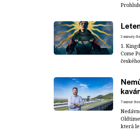
Prohlub
Lete
3 minuty čt
1. King
Come Po
českého
Nemůž
kavár
7 minut čte
Nedávno
Oldtimer
která le