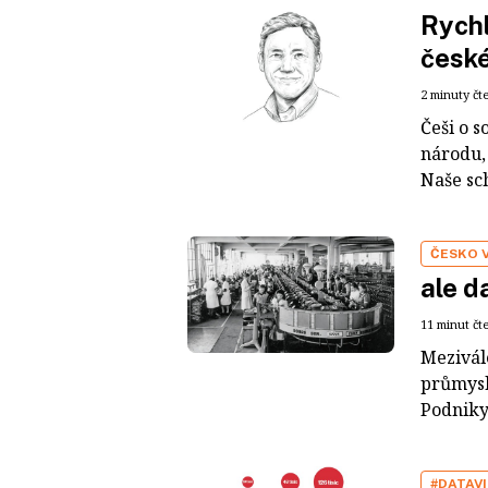
Rychl
české
2 minuty čt
Češi o s
národu, 
Naše sch
ČESKO 
ale d
11 minut čt
Mezivál
průmysl
Podniky
#DATAV