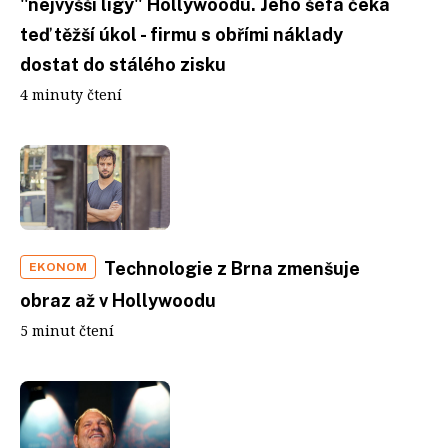
"nejvyšší ligy" Hollywoodu. Jeho šéfa čeká
teď těžší úkol - firmu s obřími náklady
dostat do stálého zisku
4 minuty čtení
Technologie z Brna zmenšuje
EKONOM
obraz až v Hollywoodu
5 minut čtení