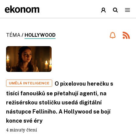
TÉMA
/
HOLLYWOOD
O pixelovou herečku s
UMĚLÁ INTELIGENCE
tisíci fanoušků se přetahují agenti, na
režisérskou stoličku usedá digitální
nástupce Felliniho. A Hollywood se bojí
konce své éry
4 minuty čtení