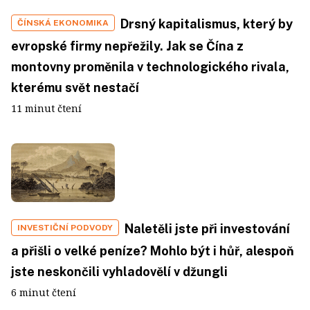
Drsný kapitalismus, který by
ČÍNSKÁ EKONOMIKA
evropské firmy nepřežily. Jak se Čína z
montovny proměnila v technologického rivala,
kterému svět nestačí
11 minut čtení
Naletěli jste při investování
INVESTIČNÍ PODVODY
a přišli o velké peníze? Mohlo být i hůř, alespoň
jste neskončili vyhladovělí v džungli
6 minut čtení