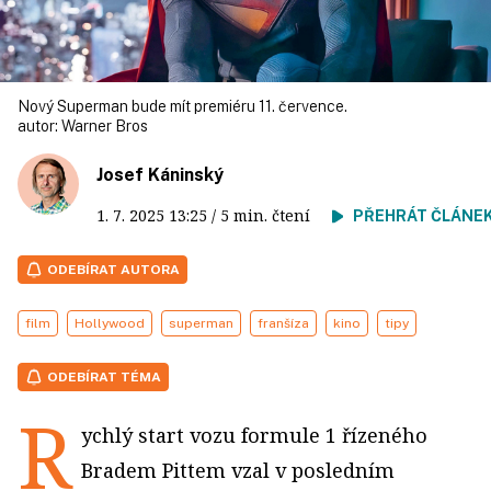
Nový Superman bude mít premiéru 11. července.
autor:
Warner Bros
Josef Káninský
1. 7. 2025
13:25
/ 5 min. čtení
PŘEHRÁT ČLÁNE
ODEBÍRAT AUTORA
film
Hollywood
superman
franšíza
kino
tipy
ODEBÍRAT TÉMA
R
ychlý start vozu formule 1 řízeného
Bradem Pittem vzal v posledním