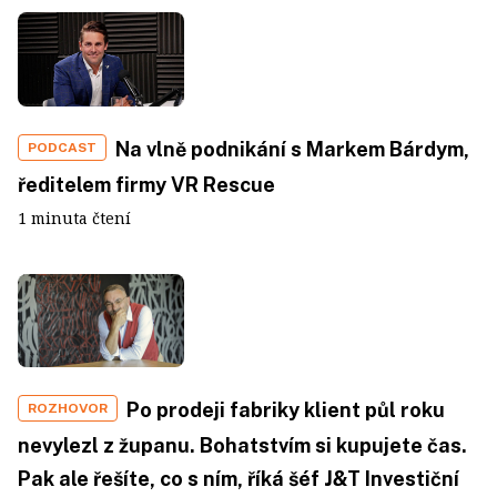
Na vlně podnikání s Markem Bárdym,
PODCAST
ředitelem firmy VR Rescue
1 minuta čtení
Po prodeji fabriky klient půl roku
ROZHOVOR
nevylezl z županu. Bohatstvím si kupujete čas.
Pak ale řešíte, co s ním, říká šéf J&T Investiční