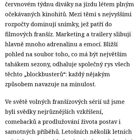
červnovém týdnu diváky na jízdu létem plným
očekávaných kinohitů. Mezi těmi s nejvyššími
rozpočty dominují snímky, jež patří do
filmových franšíz. Marketing a trailery slibují
hlavně mnoho adrenalinu a emocí. Bližší
pohled na soubor toho, co má být největším
tahákem sezony, odhaluje společný rys všech
těchto „blockbusterů“: každý nějakým
způsobem navazuje na minulost.
Ve světě volných franšízových sérií už jsme
byli svědky nejrůznějších vzkříšení,
comebacků a prodlužování života postav i
samotných příběhů. Letošních několik letních