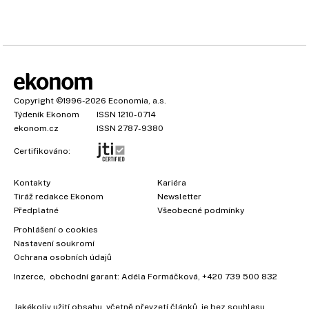
Copyright
©1996-2026
Economia, a.s.
Týdeník Ekonom
ISSN 1210-0714
ekonom.cz
ISSN 2787-9380
Certifikováno:
Kontakty
Kariéra
Tiráž redakce Ekonom
Newsletter
Předplatné
Všeobecné podmínky
Prohlášení o cookies
Nastavení soukromí
Ochrana osobních údajů
Inzerce
, obchodní garant:
Adéla Formáčková
,
+420 739 500 832
Jakékoliv užití obsahu, včetně převzetí článků, je bez souhlasu