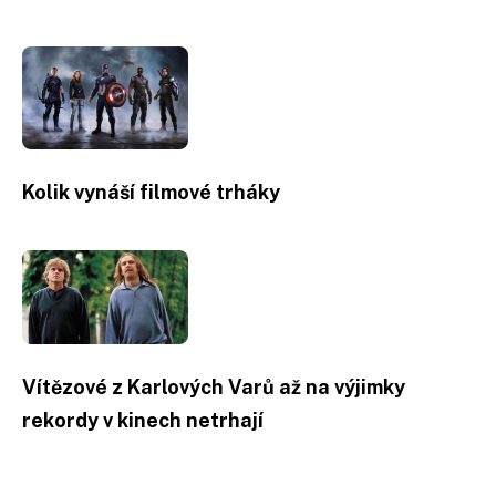
Kolik vynáší filmové trháky
Vítězové z Karlových Varů až na výjimky
rekordy v kinech netrhají