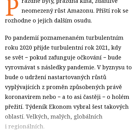
P
rázdné byty, prázdná kina, zdánlivě
neomezený růst Amazonu. Příští rok se
rozhodne o jejich dalším osudu.
Po pandemií poznamenaném turbulentním
roku 2020 přijde turbulentní rok 2021, kdy
se svět − pokud zafunguje očkování − bude
vyrovnávat s následky pandemie. V byznysu to
bude o udržení nastartovaných růstů
vyplývajících z proměn způsobených právě
koronavirem nebo − a to asi častěji − o holém
přežití. Týdeník Ekonom vybral šest takových
oblastí. Velkých, malých, globálních
i regionálních.