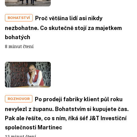
Proč většina lidí asi nikdy
BOHATSTVÍ
nezbohatne. Co skutečně stojí za majetkem
bohatých
8 minut čtení
Po prodeji fabriky klient půl roku
ROZHOVOR
nevylezl z županu. Bohatstvím si kupujete čas.
Pak ale řešíte, co s ním, říká šéf J&T Investiční
společnosti Martinec
15 minut čtení