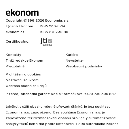
Copyright
©1996-2026
Economia, a.s.
Týdeník Ekonom
ISSN 1210-0714
ekonom.cz
ISSN 2787-9380
Certifikováno:
Kontakty
Kariéra
Tiráž redakce Ekonom
Newsletter
Předplatné
Všeobecné podmínky
Prohlášení o cookies
Nastavení soukromí
Ochrana osobních údajů
Inzerce
, obchodní garant:
Adéla Formáčková
,
+420 739 500 832
Jakékoliv užití obsahu, včetně převzetí článků, je bez souhlasu
Economia, a.s. zapovězeno. Bez souhlasu Economia, a.s. je
zapovězeno též rozmnožování obsahu pro účely automatizované
analýzy textů nebo dat podle ustanovení § 39c autorského zákona.