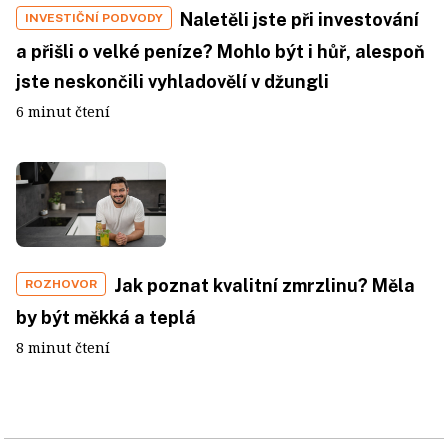
Naletěli jste při investování
INVESTIČNÍ PODVODY
a přišli o velké peníze? Mohlo být i hůř, alespoň
jste neskončili vyhladovělí v džungli
6 minut čtení
Jak poznat kvalitní zmrzlinu? Měla
ROZHOVOR
by být měkká a teplá
8 minut čtení