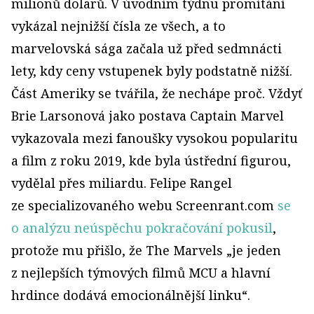
milionů dolarů. V úvodním týdnu promítání
vykázal nejnižší čísla ze všech, a to
marvelovská sága začala už před sedmnácti
lety, kdy ceny vstupenek byly podstatně nižší.
Část Ameriky se tvářila, že nechápe proč. Vždyť
Brie Larsonová jako postava Captain Marvel
vykazovala mezi fanoušky vysokou popularitu
a film z roku 2019, kde byla ústřední figurou,
vydělal přes miliardu. Felipe Rangel
ze specializovaného webu Screenrant.com
se
o analýzu neúspěchu pokračování pokusil
,
protože mu přišlo, že The Marvels „je jeden
z nejlepších týmových filmů MCU a hlavní
hrdince dodává emocionálnější linku“.