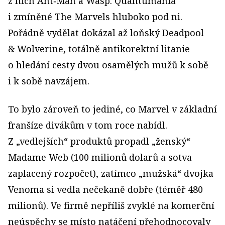
z nich Ant‑Man a Wasp: Quantumania
i zmíněné The Marvels hluboko pod ni.
Pořádně vydělat dokázal až loňský Deadpool
& Wolverine, totálně antikorektní litanie
o hledání cesty dvou osamělých mužů k sobě
i k sobě navzájem.
To bylo zároveň to jediné, co Marvel v základní
franšíze divákům v tom roce nabídl.
Z „vedlejších“ produktů propadl „ženský“
Madame Web (100 milionů dolarů a sotva
zaplacený rozpočet), zatímco „mužská“ dvojka
Venoma si vedla nečekaně dobře (téměř 480
milionů). Ve firmě nepříliš zvyklé na komerční
neúspěchy se místo natáčení přehodnocovaly