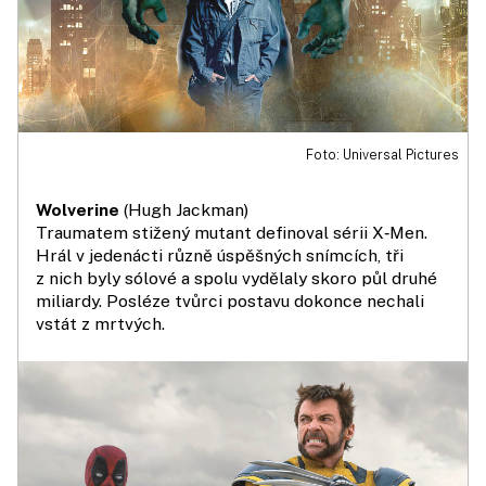
Foto: Universal Pictures
Wolverine
(Hugh Jackman)
Traumatem stižený mutant definoval sérii X‑Men.
Hrál v jedenácti různě úspěšných snímcích, tři
z nich byly sólové a spolu vydělaly skoro půl druhé
miliardy. Posléze tvůrci postavu dokonce nechali
vstát z mrtvých.