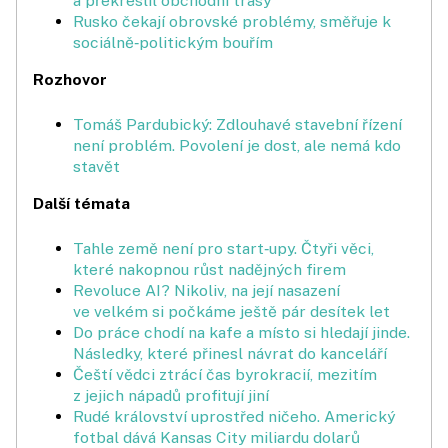
a překreslil obchodní trasy
Rusko čekají obrovské problémy, směřuje k
sociálně‑politickým bouřím
Rozhovor
Tomáš Pardubický: Zdlouhavé stavební řízení
není problém. Povolení je dost, ale nemá kdo
stavět
Další témata
Tahle země není pro start‑upy. Čtyři věci,
které nakopnou růst nadějných firem
Revoluce AI? Nikoliv, na její nasazení
ve velkém si počkáme ještě pár desítek let
Do práce chodí na kafe a místo si hledají jinde.
Následky, které přinesl návrat do kanceláří
Čeští vědci ztrácí čas byrokracií, mezitím
z jejich nápadů profitují jiní
Rudé království uprostřed ničeho. Americký
fotbal dává Kansas City miliardu dolarů