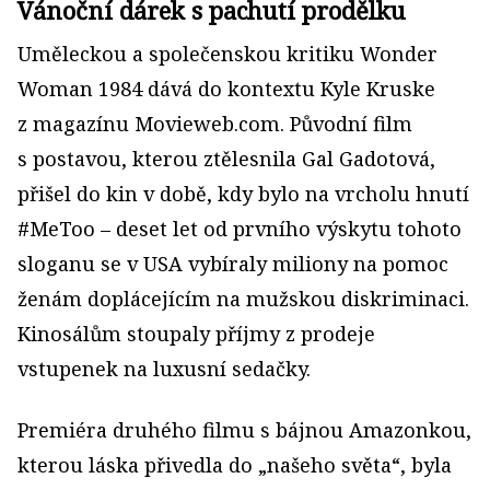
Vánoční dárek s pachutí prodělku
Uměleckou a společenskou kritiku Wonder
Woman 1984 dává do kontextu Kyle Kruske
z magazínu Movieweb.com. Původní film
s postavou, kterou ztělesnila Gal Gadotová,
přišel do kin v době, kdy bylo na vrcholu hnutí
#MeToo – deset let od prvního výskytu tohoto
sloganu se v USA vybíraly miliony na pomoc
ženám doplácejícím na mužskou diskriminaci.
Kinosálům stoupaly příjmy z prodeje
vstupenek na luxusní sedačky.
Premiéra druhého filmu s bájnou Amazonkou,
kterou láska přivedla do „našeho světa“, byla