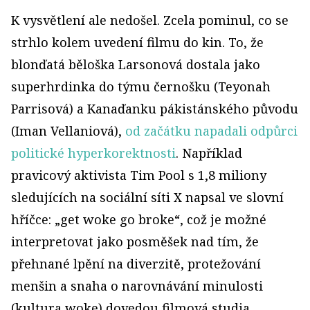
K vysvětlení ale nedošel. Zcela pominul, co se
strhlo kolem uvedení filmu do kin. To, že
blonďatá běloška Larsonová dostala jako
superhrdinka do týmu černošku (Teyonah
Parrisová) a Kanaďanku pákistánského původu
(Iman Vellaniová),
od začátku napadali odpůrci
politické hyperkorektnosti
. Například
pravicový aktivista Tim Pool s 1,8 miliony
sledujících na sociální síti X napsal ve slovní
hříčce: „get woke go broke“, což je možné
interpretovat jako posměšek nad tím, že
přehnané lpění na diverzitě, protežování
menšin a snaha o narovnávání minulosti
(kultura woke) dovedou filmová studia