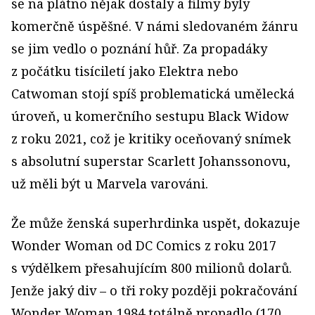
se na plátno nějak dostaly a filmy byly
komerčně úspěšné. V námi sledovaném žánru
se jim vedlo o poznání hůř. Za propadáky
z počátku tisíciletí jako Elektra nebo
Catwoman stojí spíš problematická umělecká
úroveň, u komerčního sestupu Black Widow
z roku 2021, což je kritiky oceňovaný snímek
s absolutní superstar Scarlett Johanssonovu,
už měli být u Marvela varováni.
Že může ženská superhrdinka uspět, dokazuje
Wonder Woman od DC Comics z roku 2017
s výdělkem přesahujícím 800 milionů dolarů.
Jenže jaký div – o tři roky později pokračování
Wonder Woman 1984 totálně propadlo (170