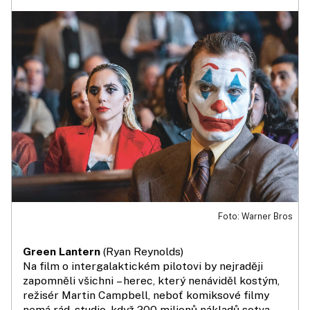
Foto: Warner Bros
Green Lantern
(Ryan Reynolds)
Na film o intergalaktickém pilotovi by nejraději
zapomněli všichni – herec, který nenáviděl kostým,
režisér Martin Campbell, neboť komiksové filmy
nemá rád, studio, když 200 milionů nákladů sotva