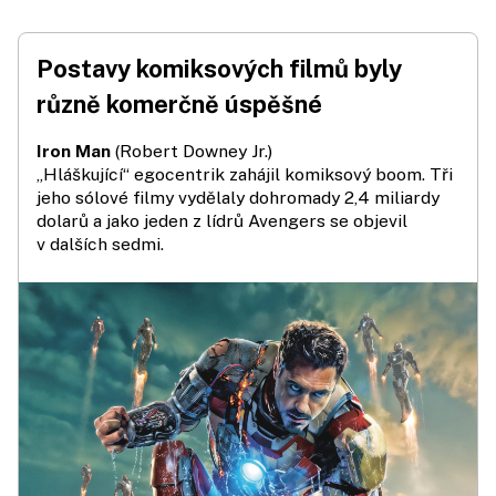
Postavy komiksových filmů byly
různě komerčně úspěšné
Iron Man
(Robert Downey Jr.)
„Hláškující“ egocentrik zahájil komiksový boom. Tři
jeho sólové filmy vydělaly dohromady 2,4 mil­­iardy
dolarů a jako jeden z lídrů Avengers se objevil
v dalších sedmi.