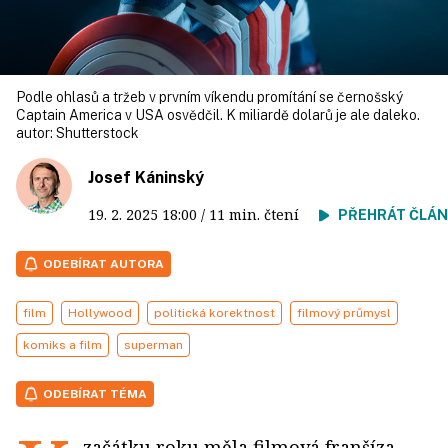
Podle ohlasů a tržeb v prvním víkendu promítání se černošský
Captain America v USA osvědčil. K miliardě dolarů je ale daleko.
autor:
Shutterstock
Josef Káninský
19. 2. 2025
18:00
/ 11 min. čtení
PŘEHRÁT ČLÁ
ODEBÍRAT AUTORA
film
Hollywood
politická korektnost
filmový průmysl
komiks a film
superman
ODEBÍRAT TÉMA
začátku roku měla filmová franšíza