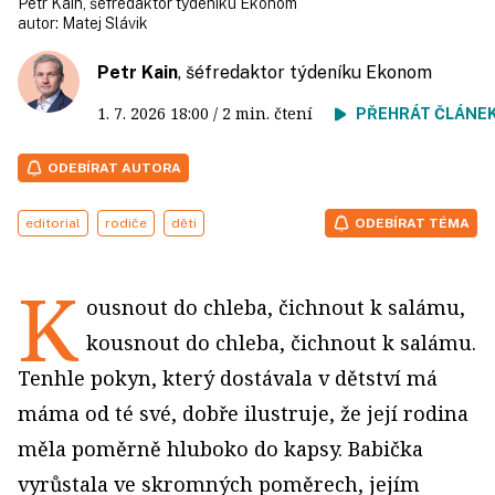
Petr Kain, šéfredaktor týdeníku Ekonom
autor:
Matej Slávik
Petr Kain
, šéfredaktor týdeníku Ekonom
1. 7. 2026
18:00
/ 2 min. čtení
PŘEHRÁT ČLÁNE
ODEBÍRAT AUTORA
editorial
rodiče
děti
ODEBÍRAT TÉMA
K
ousnout do chleba, čichnout k salámu,
kousnout do chleba, čichnout k salámu.
Tenhle pokyn, který dostávala v dětství má
máma od té své, dobře ilustruje, že její rodina
měla poměrně hluboko do kapsy. Babička
vyrůstala ve skromných poměrech, jejím