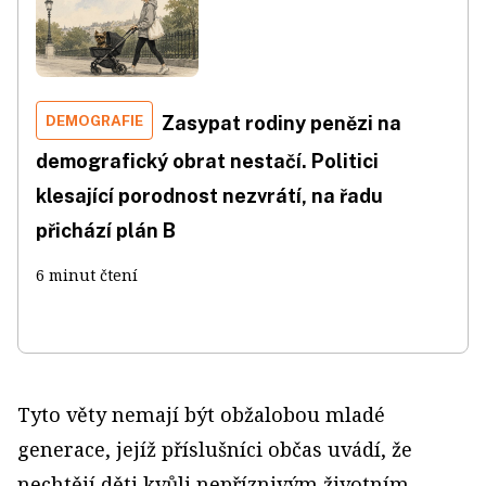
DEMOGRAFIE
Zasypat rodiny penězi na
demografický obrat nestačí. Politici
klesající porodnost nezvrátí, na řadu
přichází plán B
6 minut čtení
Tyto věty nemají být obžalobou mladé
generace, jejíž příslušníci občas uvádí, že
nechtějí děti kvůli nepříznivým životním