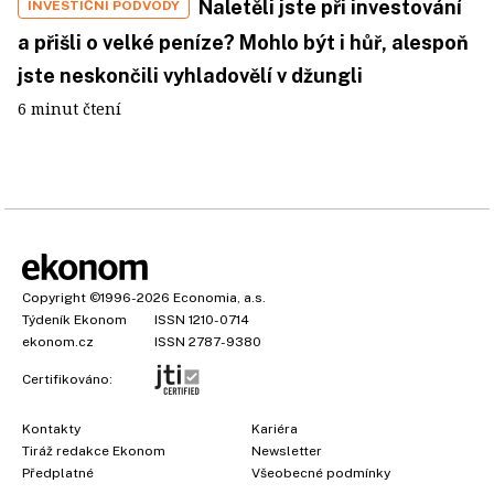
Naletěli jste při investování
INVESTIČNÍ PODVODY
a přišli o velké peníze? Mohlo být i hůř, alespoň
jste neskončili vyhladovělí v džungli
6 minut čtení
Copyright
©1996-2026
Economia, a.s.
Týdeník Ekonom
ISSN 1210-0714
ekonom.cz
ISSN 2787-9380
Certifikováno:
Kontakty
Kariéra
Tiráž redakce Ekonom
Newsletter
Předplatné
Všeobecné podmínky