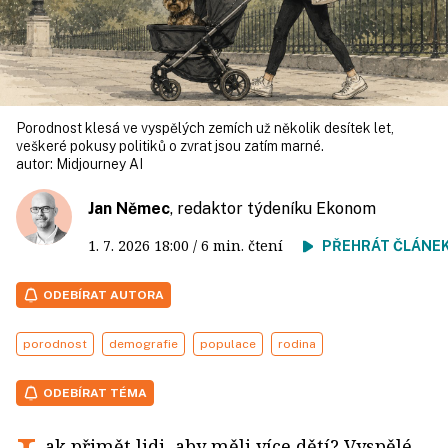
Porodnost klesá ve vyspělých zemích už několik desítek let,
veškeré pokusy politiků o zvrat jsou zatím marné.
autor:
Midjourney AI
Jan Němec
, redaktor týdeníku Ekonom
1. 7. 2026
18:00
/ 6 min. čtení
PŘEHRÁT ČLÁNE
ODEBÍRAT AUTORA
porodnost
demografie
populace
rodina
ODEBÍRAT TÉMA
ak přimět lidi, aby měli více dětí? Vyspělé