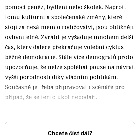
pomocí peněz, bydlení nebo školek. Naproti
tomu kulturní a společenské změny, které
stojí za nezájmem o rodičovství, jsou obtížněji
ovlivnitelné. Zvrátit je vyžaduje mnohem delší
čas, který dalece překračuje volební cyklus
běžné demokracie. Stále více demografů proto
upozorňuje, že nelze spoléhat pouze na návrat
vyšší porodnosti díky vládním politikám.
Současně je třeba připravovat i scénáře pro
případ, že se tento úkol nepodaří.
Chcete číst dál?