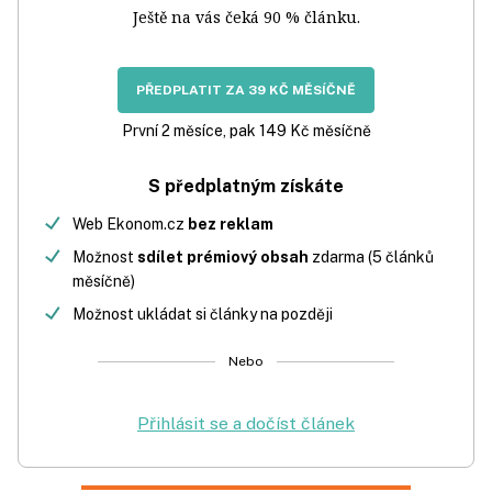
Ještě na vás čeká 90 % článku.
PŘEDPLATIT ZA 39 KČ MĚSÍČNĚ
První 2 měsíce, pak 149 Kč měsíčně
S předplatným získáte
Web Ekonom.cz
bez reklam
Možnost
sdílet prémiový obsah
zdarma (5 článků
měsíčně)
Možnost ukládat si články na později
Nebo
Přihlásit se a dočíst článek