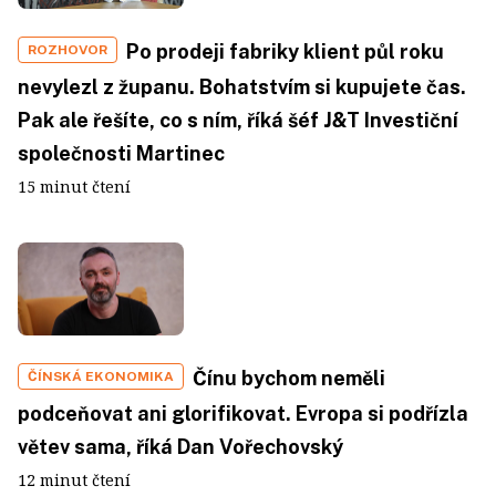
Po prodeji fabriky klient půl roku
ROZHOVOR
nevylezl z županu. Bohatstvím si kupujete čas.
Pak ale řešíte, co s ním, říká šéf J&T Investiční
společnosti Martinec
15 minut čtení
Čínu bychom neměli
ČÍNSKÁ EKONOMIKA
podceňovat ani glorifikovat. Evropa si podřízla
větev sama, říká Dan Vořechovský
12 minut čtení