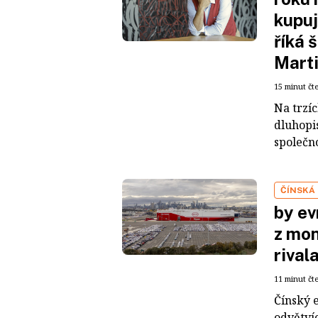
kupuj
říká 
Mart
15 minut čt
Na trzí
dluhopis
společno
ČÍNSKÁ
by ev
z mon
rival
11 minut čt
Čínský 
odvětvíc