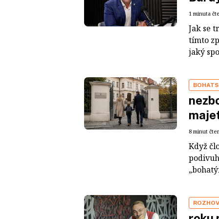
1 minuta čt
Jak se t
tímto z
jaký sp
BOHATS
nezbo
maje
8 minut čte
Když čl
podivuh
„bohatým
ROZHO
roku 