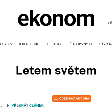
PŘ
HOVORY
TECHNOLOGIE
PODCASTY
DĚJINY BYZNYSU
PRÁVNÍ 
Letem světem
ODEBÍRAT AUTORA
tení
PŘEHRÁT ČLÁNEK