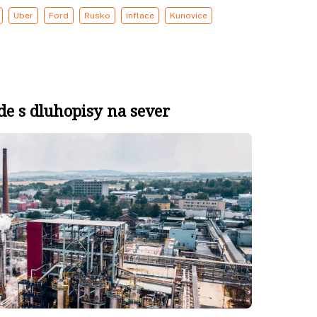
Uber
Ford
Rusko
inflace
Kunovice
de s dluhopisy na sever