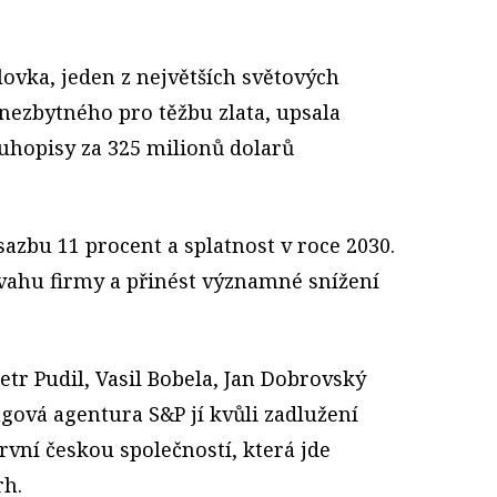
ovka, jeden z největších světových
ezbytného pro těžbu zlata, upsala
uhopisy za 325 milionů dolarů
azbu 11 procent a splatnost v roce 2030.
vahu firmy a přinést významné snížení
etr Pudil, Vasil Bobela, Jan Dobrovský
gová agentura S&P jí kvůli zadlužení
první českou společností, která jde
rh.