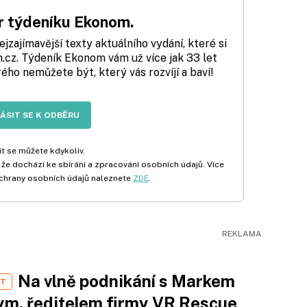
 týdeníku Ekonom.
zajímavější texty aktuálního vydání, které si
cz. Týdeník Ekonom vám už více jak 33 let
rého nemůžete být, který vás rozvíjí a baví!
LÁSIT SE K ODBĚRU
t se můžete kdykoliv.
 že dochází ke sbírání a zpracování osobních údajů. Více
chrany osobních údajů naleznete
ZDE
.
Na vlně podnikání s Markem
ST
m, ředitelem firmy VR Rescue