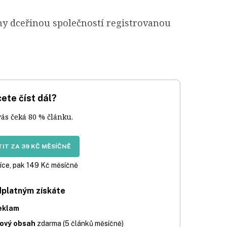
y dceřinou společností registrovanou
ete číst dál?
vás čeká 80 % článku.
IT ZA 39 KČ MĚSÍČNĚ
íce, pak 149 Kč měsíčně
dplatným získáte
eklam
iový obsah
zdarma (5 článků měsíčně)