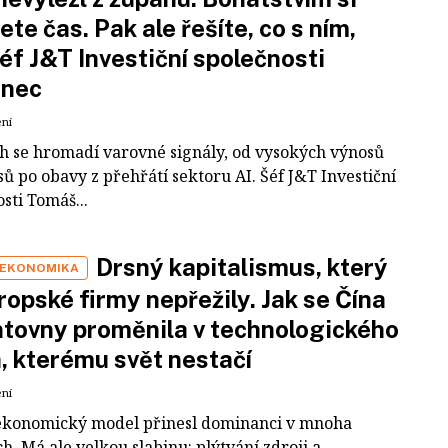
ete čas. Pak ale řešíte, co s ním,
šéf J&T Investiční společnosti
inec
ení
ch se hromadí varovné signály, od vysokých výnosů
ů po obavy z přehřátí sektoru AI. Šéf J&T Investiční
sti Tomáš...
Drsný kapitalismus, který
 EKONOMIKA
ropské firmy nepřežily. Jak se Čína
tovny proměnila v technologického
a, kterému svět nestačí
ení
ekonomický model přinesl dominanci v mnoha
h. Má ale velkou slabinu: plýtvání zdroji a