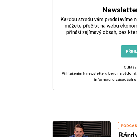
Newsletter
Každou středu vám představíme nej
můžete přečíst na webu ekonom.
přináší zajímavý obsah, bez kte
PŘIH
Odhlási
Přihlášením k newsletteru beru na vědomí,
informací o zásadách o
PODCA
Bárdy