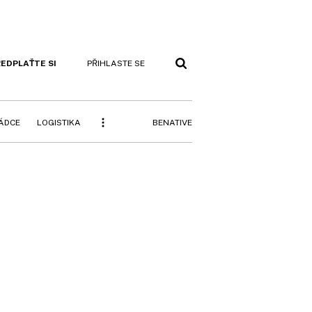
EDPLAŤTE SI
PŘIHLASTE SE
BENATIVE
RÁDCE
LOGISTIKA