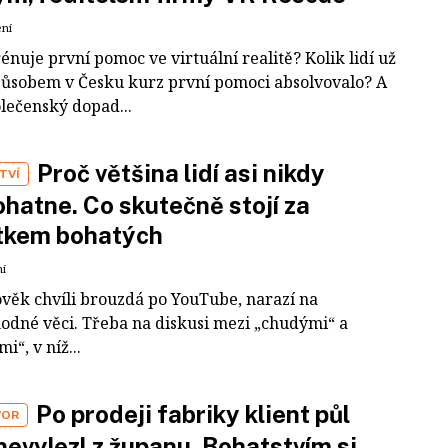
ení
rénuje první pomoc ve virtuální realitě? Kolik lidí už
působem v Česku kurz první pomoci absolvovalo? A
olečenský dopad...
Proč většina lidí asi nikdy
TVÍ
hatne. Co skutečně stojí za
tkem bohatých
ní
ověk chvíli brouzdá po YouTube, narazí na
odné věci. Třeba na diskusi mezi „chudými“ a
i“, v níž...
Po prodeji fabriky klient půl
VOR
nevylezl z županu. Bohatstvím si