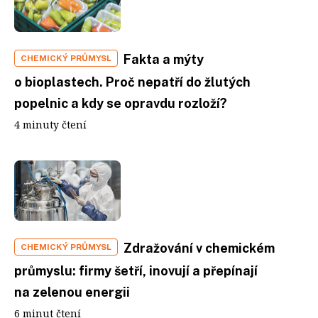
Fakta a mýty
CHEMICKÝ PRŮMYSL
o bioplastech. Proč nepatří do žlutých
popelnic a kdy se opravdu rozloží?
4 minuty čtení
Zdražování v chemickém
CHEMICKÝ PRŮMYSL
průmyslu: firmy šetří, inovují a přepínají
na zelenou energii
6 minut čtení