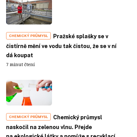
Pražské splašky se v
CHEMICKÝ PRŮMYSL
čistírně mění ve vodu tak čistou, že se v ní
dá koupat
7 minut čtení
Chemický průmysl
CHEMICKÝ PRŮMYSL
naskočil na zelenou vlnu. Přejde
na ekologické látky a pomůže s recyklací