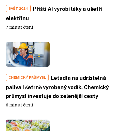
Příští AI vyrobí léky a ušetří
SVĚT 2024
elektřinu
7 minut čtení
Letadla na udržitelná
CHEMICKÝ PRŮMYSL
paliva i šetrně vyrobený vodík. Chemický
průmysl investuje do zelenější cesty
6 minut čtení