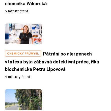
chemička Wikarská
5 minut čtení
Pátrání po alergenech
CHEMICKÝ PRŮMYSL
v latexu byla zábavná detektivní práce, říká
biochemička Petra Lipovová
4 minuty čtení