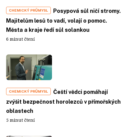
Posypová sůl ničí stromy.
CHEMICKÝ PRŮMYSL
Majitelům lesů to vadí, volají o pomoc.
Města a kraje ředí sůl solankou
6 minut čtení
Čeští vědci pomáhají
CHEMICKÝ PRŮMYSL
zvýšit bezpečnost horolezců v přímořských
oblastech
5 minut čtení