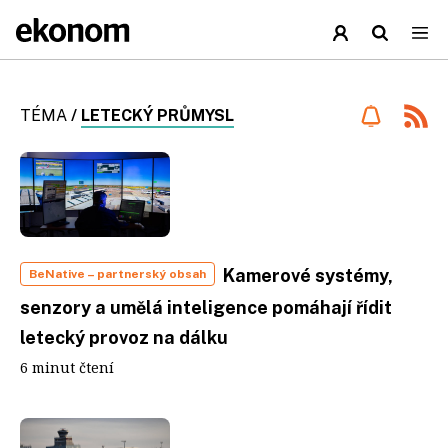
TÉMA
/
LETECKÝ PRŮMYSL
Kamerové systémy,
BeNative
– partnerský obsah
senzory a umělá inteligence pomáhají řídit
letecký provoz na dálku
6 minut čtení