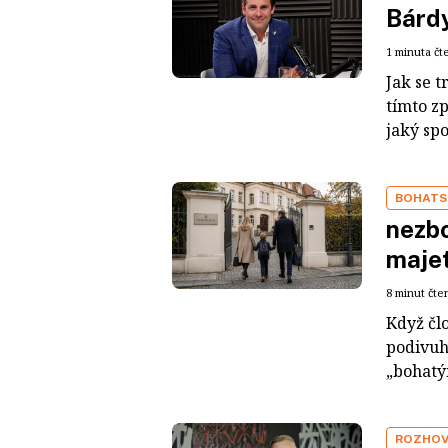
Bárdy
1 minuta čt
Jak se t
tímto z
jaký sp
BOHATS
nezbo
maje
8 minut čte
Když čl
podivuh
„bohatým
ROZHO