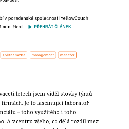
koliv děsit.
obí v poradenské společnosti YellowCouch
 7 min. čtení
PŘEHRÁT ČLÁNEK
zpětná vazba
management
manažer
aceti letech jsem viděl stovky týmů
ve firmách. Je to fascinující laboratoř
nciálu – toho využitého i toho
 A v centru všeho, co dělá rozdíl mezi