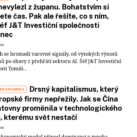
nevylezl z županu. Bohatstvím si
ete čas. Pak ale řešíte, co s ním,
šéf J&T Investiční společnosti
inec
ení
ch se hromadí varovné signály, od vysokých výnosů
ů po obavy z přehřátí sektoru AI. Šéf J&T Investiční
sti Tomáš...
Drsný kapitalismus, který
 EKONOMIKA
ropské firmy nepřežily. Jak se Čína
tovny proměnila v technologického
a, kterému svět nestačí
ení
ekonomický model přinesl dominanci v mnoha