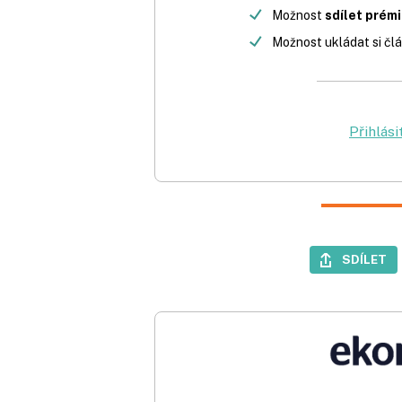
Možnost
sdílet prém
Možnost ukládat si člá
Přihlási
SDÍLET