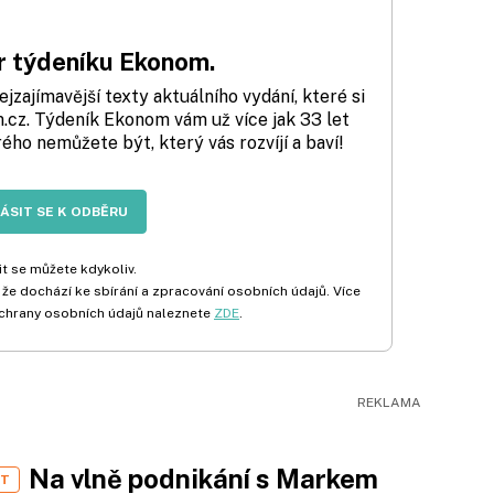
 týdeníku Ekonom.
zajímavější texty aktuálního vydání, které si
cz. Týdeník Ekonom vám už více jak 33 let
rého nemůžete být, který vás rozvíjí a baví!
LÁSIT SE K ODBĚRU
t se můžete kdykoliv.
 že dochází ke sbírání a zpracování osobních údajů. Více
chrany osobních údajů naleznete
ZDE
.
Na vlně podnikání s Markem
ST