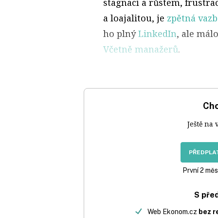
stagnací a růstem, frustr
a loajalitou, je
zpětná vazb
ho plný
LinkedIn
, ale mál
Včetně manažerů
.
Chc
Ještě na 
PŘEDPLAT
První 2 měs
S pře
Web Ekonom.cz
bez r