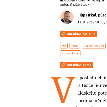
motivovat k dalšímu rozvoji, a ni
autor:
Shutterstock
Filip Hrkal
, půs
11. 8. 2025
18:00
/
ODEBÍRAT AUTORA
HR
firmy
personalistika
komunikace
ODEBÍRAT TÉMA
V
posledních dv
a tisíce lidí 
lidského pote
promarněného.