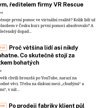
m, ředitelem firmy VR Rescue
ení
rénuje první pomoc ve virtuální realitě? Kolik lidí už
působem v Česku kurz první pomoci absolvovalo? A
olečenský dopad...
Proč většina lidí asi nikdy
TVÍ
hatne. Co skutečně stojí za
tkem bohatých
ní
ověk chvíli brouzdá po YouTube, narazí na
odné věci. Třeba na diskusi mezi „chudými“ a
i“, v níž...
Po prodeji fabriky klient půl
VOR