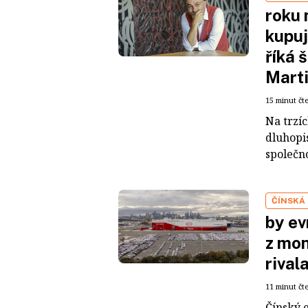
roku 
kupuj
říká 
Mart
15 minut čt
Na trzí
dluhopis
společno
ČÍNSKÁ
by ev
z mon
rival
11 minut čt
Čínský 