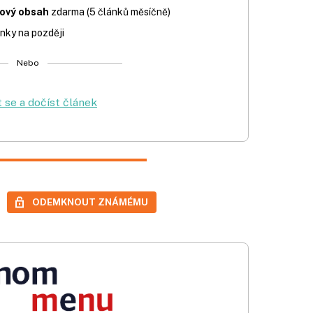
iový obsah
zdarma (5 článků měsíčně)
nky na později
Nebo
t se a dočíst článek
ODEMKNOUT ZNÁMÉMU