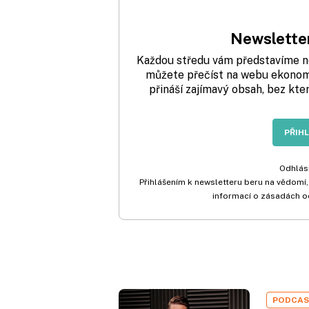
Newsletter
Každou středu vám představíme nej
můžete přečíst na webu ekonom.
přináší zajímavý obsah, bez kte
PŘIH
Odhlási
Přihlášením k newsletteru beru na vědomí,
informací o zásadách o
PODCA