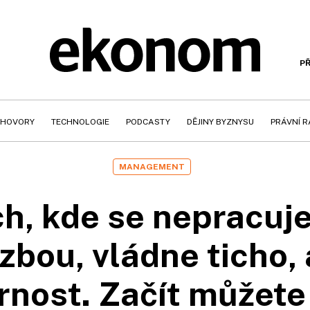
PŘ
HOVORY
TECHNOLOGIE
PODCASTY
DĚJINY BYZNYSU
PRÁVNÍ 
MANAGEMENT
h, kde se nepracuj
zbou, vládne ticho, 
nost. Začít můžete