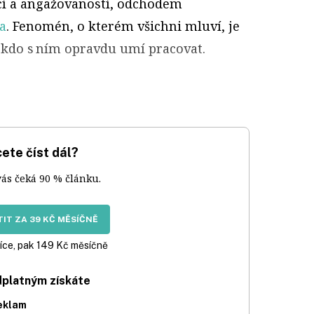
ací a angažovaností, odchodem
a
. Fenomén, o kterém všichni mluví, je
okdo s ním opravdu umí pracovat.
ete číst dál?
vás čeká 90 % článku.
IT ZA 39 KČ MĚSÍČNĚ
íce, pak 149 Kč měsíčně
dplatným získáte
eklam